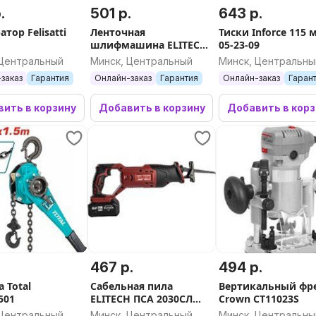
.
501 р.
643 р.
тор Felisatti
Ленточная
Тиски Inforce 115 
шлифмашина ELITECH
05-23-09
МШЛ 1210Э
 Центральный
Минск, Центральный
Минск, Центральны
E2213.037.00
заказ
Гарантия
Онлайн-заказ
Гарантия
Онлайн-заказ
Гаран
ить в корзину
Добавить в корзину
Добавить в кор
.
467 р.
494 р.
 Total
Сабельная пила
Вертикальный фр
501
ELITECH ПСА 2030СЛ
Crown CT11023S
E2206.026.01 (с 1-им
 Центральный
Минск, Центральный
Минск, Центральны