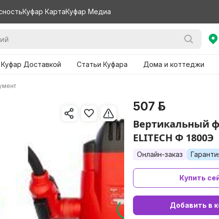
сность
Куфар Карта
Куфар Медиа
 Куфар Доставкой
Статьи Куфара
Дома и коттеджи
умент
507 р.
Вертикальный ф
ELITECH Ф 1800Э
Онлайн-заказ
Гаранти
Купить се
Добавить в к