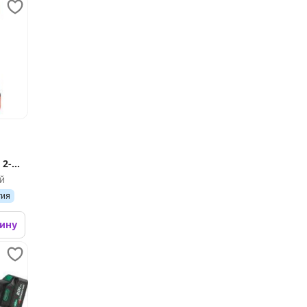
 2-
й
тия
зину