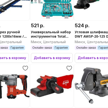
.
521 р.
524 р.
рез ручной
Универсальный набор
Угловая шлифма
т 1200x16мм /
инструментов Total
DWT AWSP-20-125 
THKTHP21396 (139
4C2 BMC (с 2-мя АК
 Центральный
Минск, Центральный
Минск, Центральны
предметов)
кейс)
заказ
Гарантия
Онлайн-заказ
Гарантия
Онлайн-заказ
Гаран
ить в корзину
Добавить в корзину
Добавить в кор