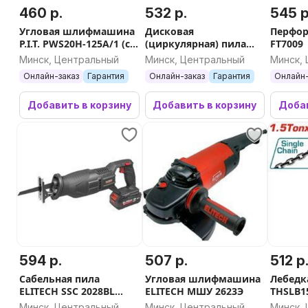
460 р.
532 р.
545 р
Угловая шлифмашина
Дисковая
Перфора
P.I.T. PWS20H-125A/1 (с
(циркулярная) пила
FT7009
АКБ, кейс)
P.I.T. PKS235-C
Минск, Центральный
Минск, Центральный
Минск,
Онлайн-заказ
Гарантия
Онлайн-заказ
Гарантия
Онлайн-
Добавить в корзину
Добавить в корзину
Добав
594 р.
507 р.
512 р
Сабельная пила
Угловая шлифмашина
Лебедка
ELITECH SSC 2028BL
ELITECH МШУ 2623Э
THSLB1
E2206.027.01 (с 1-им
Минск, Центральный
Минск, Центральный
Минск,