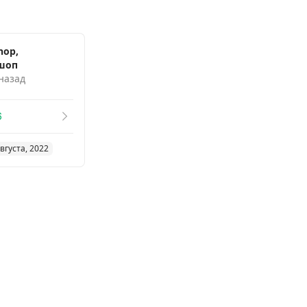
hop,
шоп
 назад
6
вгуста, 2022