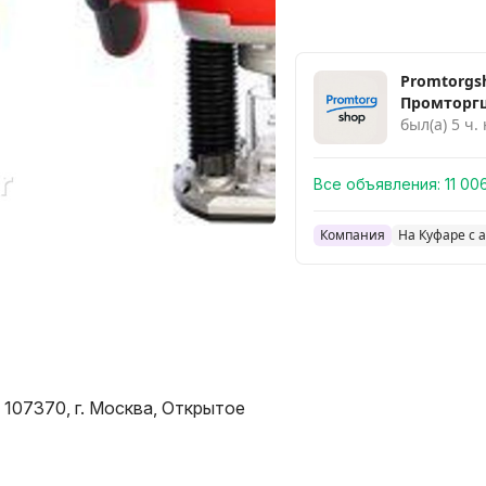
Promtorgs
Промторг
был(а) 5 ч.
Все объявления:
11 00
Компания
На Куфаре с а
07370, г. Москва, Открытое