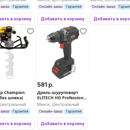
АКБ)
заказ
Гарантия
Онлайн-заказ
Гарантия
Онлайн-заказ
Гаран
ить в корзину
Добавить в корзину
Добавить в кор
.
581 р.
р Champion
Дрель-шуруповерт
(без шнека)
ELITECH HD Professional
CD 20SL2 E2201.040.01 (с
 Центральный
Минск, Центральный
2-мя АКБ 2 Ач, кейс)
заказ
Гарантия
Онлайн-заказ
Гарантия
ить в корзину
Добавить в корзину