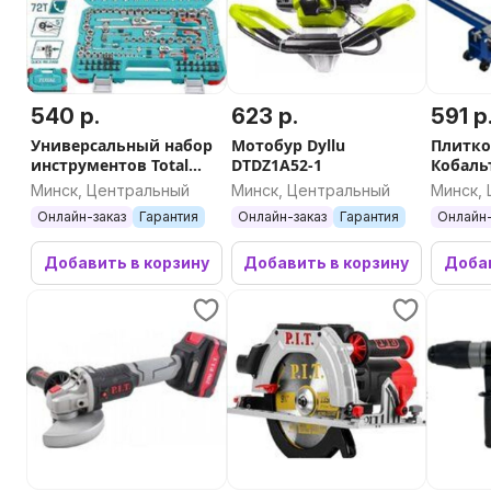
540 р.
623 р.
591 р
Универсальный набор
Мотобур Dyllu
Плитко
инструментов Total
DTDZ1A52-1
Кобаль
THTS082016 (201
919-364
Минск, Центральный
Минск, Центральный
Минск,
предмет)
Онлайн-заказ
Гарантия
Онлайн-заказ
Гарантия
Онлайн-
Добавить в корзину
Добавить в корзину
Добав