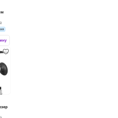
мм
й
тия
зину
езер
й