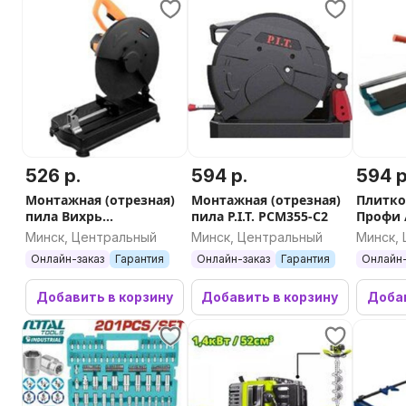
526 р.
594 р.
594 р
Монтажная (отрезная)
Монтажная (отрезная)
Плитко
пила Вихрь
пила P.I.T. PCM355-C2
Профи 
ОП-355/2500
Минск, Центральный
Минск, Центральный
Минск,
Онлайн-заказ
Гарантия
Онлайн-заказ
Гарантия
Онлайн-
Добавить в корзину
Добавить в корзину
Добав