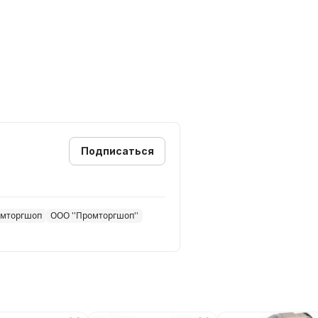
Подписаться
омторгшоп
ООО ''Промторгшоп''