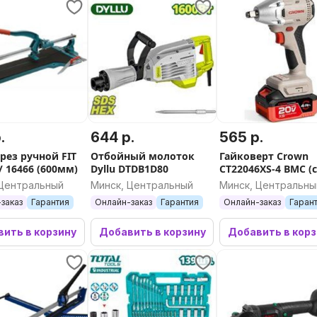
.
644 р.
565 р.
рез ручной FIT
Отбойный молоток
Гайковерт Crown
/ 16466 (600мм)
Dyllu DTDB1D80
CT22046XS-4 BMC (с
мя АКБ, кейс)
 Центральный
Минск, Центральный
Минск, Центральны
заказ
Гарантия
Онлайн-заказ
Гарантия
Онлайн-заказ
Гаран
ить в корзину
Добавить в корзину
Добавить в кор