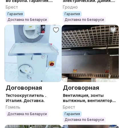
во Европа. Гарантия.
электрический. Дания.
Доставка.
Гарантия. Доставка.
Брест
Гродно
Гарантия
Гарантия
Доставка по Беларуси
Доставка по Беларуси
Договорная
Договорная
Тестоокруглитель .
Вентиляция, зонты
Италия. Доставка.
вытяжные, вентиляторы.
Гарантия. Доставка.
Гомель
Брест
Доставка по Беларуси
Гарантия
Доставка по Беларуси