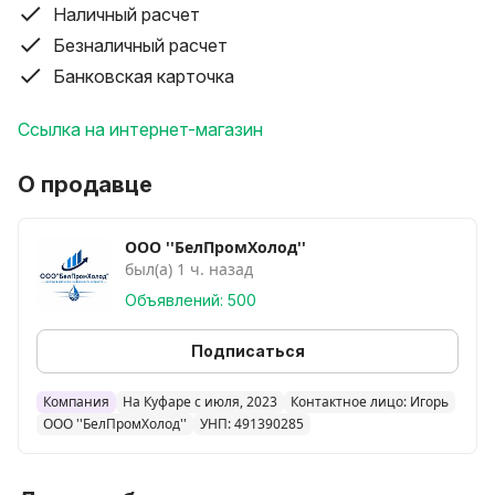
Наличный расчет
Ширина 520 мм
Глубина 600 мм
Безналичный расчет
Высота 130 мм
Банковская карточка
Вес (без упаковки) 7 кг
Родина бренда Ю. Корея
Ссылка на интернет-магазин
Цена 220 руб.
О продавце
ФОТО 1-4
Термоупаковщик PACKVAC HW-450 используется на
ООО ''БелПромХолод''
предприятиях пищевой промышленности,
был(а) 1 ч. назад
общественного питания и торговли для упаковки
Объявлений: 500
продуктов питания в пищевую пленку для
увеличения их срока хранения.
Подписаться
Особенности:
Предохранитель на 2 А
Компания
На Куфаре с июля, 2023
Контактное лицо: Игорь
Низкое энергопотребление
ООО ''БелПромХолод''
УНП: 491390285
Характеристики:
Рабочая температура: от 55 до 160 °С