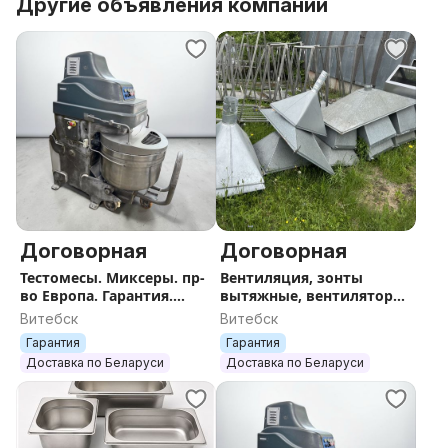
Длина ножа: 450 мм
Другие объявления компании
ХАРАКТЕРИСТИКИ
Ширина, мм607
Глубина, мм503
Высота, мм133
Объем. м30.04061
Вес (без упаковки), кг7.5
Напряжение, В220
Мощность мах, кВт0.38
Родина бренда Китай
Цена 150 руб
Договорная
Договорная
Тестомесы. Миксеры. пр-
Вентиляция, зонты
во Европа. Гарантия.
вытяжные, вентиляторы.
Доставка.
Доставка.
Витебск
Витебск
Гарантия
Гарантия
Доставка по Беларуси
Доставка по Беларуси