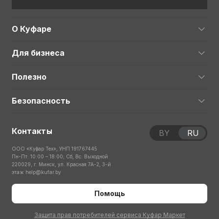
О Куфаре
Для бизнеса
Полезно
Безопасность
Контакты
BY
RU
ООО «Куфар Тех», УНП 191767445
Пн-Пт: 10:00 – 18:00; Сб, Вс: Выходной
220029, г. Минск, ул. Красная 7А-2, 3-й
этаж
help@kufar.by
Помощь
Защита прав потребителей сервиса Куфар Маркет