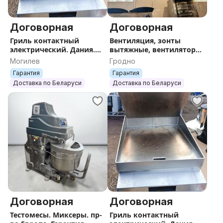
Договорная
Договорная
Гриль контактный
Вентиляция, зонты
электрический. Дания.
вытяжные, вентиляторы.
Гарантия. Доставка.
Гарантия. Доставка.
Могилев
Гродно
Гарантия
Гарантия
Доставка по Беларуси
Доставка по Беларуси
Договорная
Договорная
Тестомесы. Миксеры. пр-
Гриль контактный