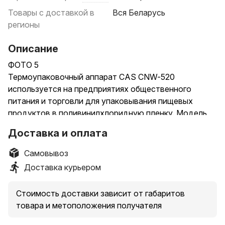
Товары с доставкой в
Вся Беларусь
регионы
Описание
ФОТО 5
Термоупаковочный аппарат CAS CNW-520
используется на предприятиях общественного
питания и торговли для упаковывания пищевых
продуктов в поливинилхлоридную пленку. Модель
позволяет легко и быстро размотать, обрезать
Доставка и оплата
пленку и аккуратно упаковать продукт.
Оборудование оснащено встроенным термостатом
Самовывоз
и наружным расположением рулона.
Доставка курьером
Корпус выполнен из нержавеющей стали, покрытие
рабочего стола - из тефлона DUPONT.
Стоимость доставки зависит от габаритов
Ширина пленки 510 мм
товара и метоположения получателя
Напряжение 220 В
Мощность 0.21 кВт