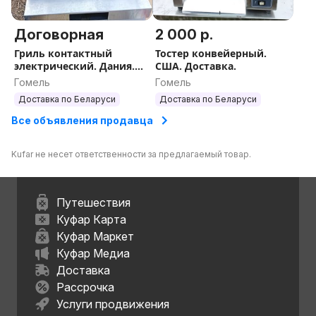
Договорная
2 000 р.
Гриль контактный
Тостер конвейерный.
электрический. Дания.
США. Доставка.
Доставка.
Гомель
Гомель
Доставка по Беларуси
Доставка по Беларуси
Все объявления продавца
Kufar не несет ответственности за предлагаемый товар.
Путешествия
Куфар Карта
Куфар Маркет
Куфар Медиа
Доставка
Рассрочка
Услуги продвижения