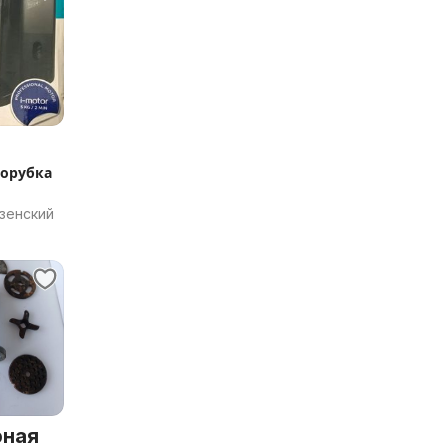
орубка
зенский
рная