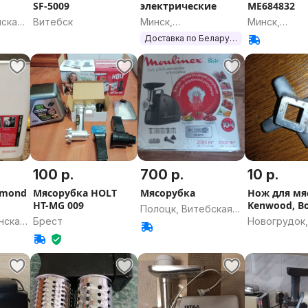
SF-5009
электрические
ME684832
3)
нская
Витебск
Минск,
Минск,
Первомайский
Первомайск
Доставка по Беларуси
100 р.
700 р.
10 р.
dmond
Мясорубка HOLT
Мясорубка
Нож для мя
HT-MG 009
Kenwood, B
Полоцк, Витебская
Zelmer
нская
Брест
Новогрудок,
область
Гродненска
область