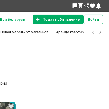
Вся Беларусь
Подать объявление
Войти
Новая мебель от магазинов
Аренда квартир
Детские 
ории