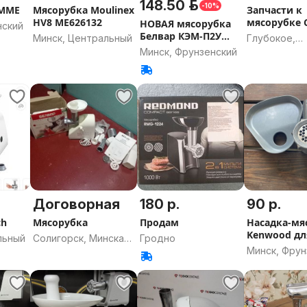
148.50 р.
-10%
UMME
Мясорубка Moulinex
Запчасти к
HV8 ME626132
мясорубке 
НОВАЯ мясорубка
нский
Белвар КЭМ-П2У
Минск, Центральный
Глубокое,
302-09 max компл.
Минск, Фрунзенский
Витебская о
Договорная
180 р.
90 р.
ch
Мясорубка
Продам
Насадка-мя
Kenwood дл
льный
Солигорск, Минская
Гродно
Prospero
Минск, Фрун
область