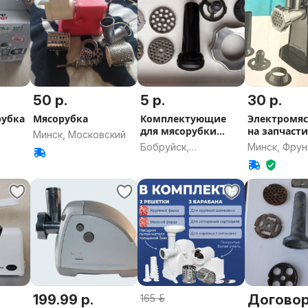
50 р.
5 р.
30 р.
рубка
Мясорубка
Комплектующие
Электромяс
для мясорубки
на запчасти
Минск, Московский
Moulinex Redmond
Бобруйск,
Минск, Фрун
СССР
Могилевская
область
199.99 р.
Догово
165 р.