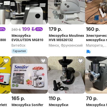
199 р.
179 р.
160 р.
240 р.
-17%
-17%
Мясорубка
Мясорубка Moulinex
Электричес
800
EVOLUTION MG810
HV8 ME626132
мясорубка
Витебск
Минск, Фрунзенский
Малорита,
Брестская о
Гарантия
165 р.
110 р.
70 р.
lett
Мясорубка Sonifer
Мясорубки
Мясорубка 