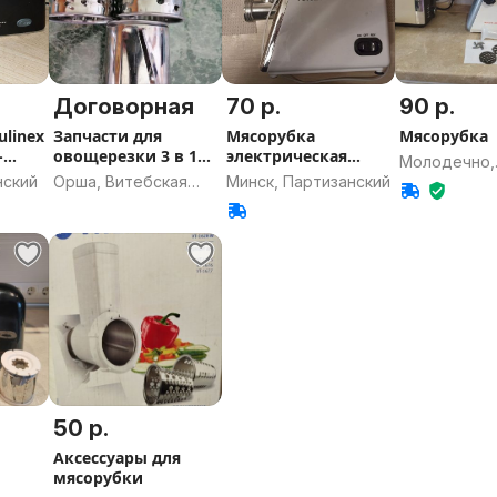
Договорная
70 р.
90 р.
linex
Запчасти для
Мясорубка
Мясорубка
-
овощерезки 3 в 1
электрическая
Молодечно,
POLARIS PMG 1722
Futula MG4
нский
Орша, Витебская
Минск, Партизанский
Минская об
область
50 р.
Аксессуары для
мясорубки