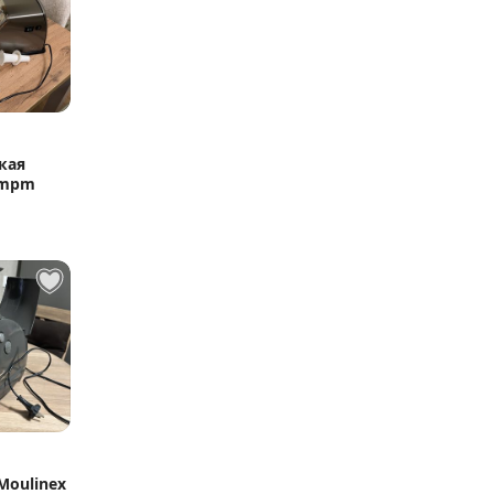
кая
 mpm
бласть
Moulinex