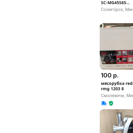
SC-MG45S65
(Арт.15/260193
Солигорск, Ми
область
100 р.
мясорубка re
rmg 1203 8
Смолевичи, Ми
область