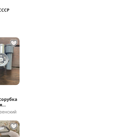
СССР
бласть
сорубка
я
зенский