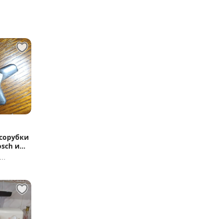
ий
сорубки
osch или
я