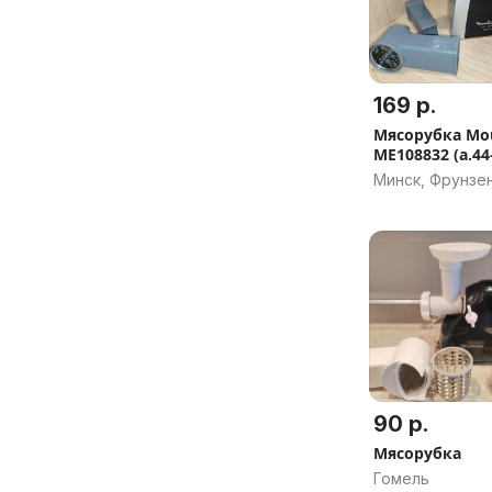
169 р.
Мясорубка Mou
ME108832 (а.44
034167)
Минск, Фрунзе
90 р.
Мясорубка
Гомель