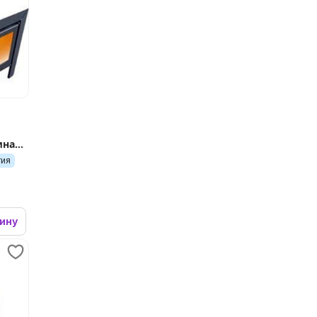
мная
тия
зину