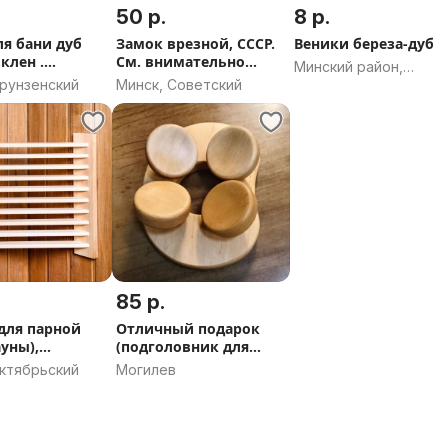
50 р.
8 р.
ля бани дуб
Замок врезной, СССР.
Веники береза-дуб
,клен .
См. внимательно
Минский район,
 свежий
описание.
Фрунзенский
Минск, Советский
Минская область
85 р.
для парной
Отличный подарок
ауны),
(подголовник для
 3 шт.
бани)
Октябрьский
Могилев