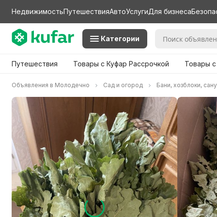
Недвижимость
Путешествия
Авто
Услуги
Для бизнеса
Безопа
Категории
Путешествия
Товары с Куфар Рассрочкой
Товары с
Объявления в Молодечно
Сад и огород
Бани, хозблоки, сан