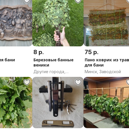
8 р.
75 р.
ля бани
Березовые банные
Пано коврик из тра
веники
для бани
Другие города,
Минск, Заводской
Минская область