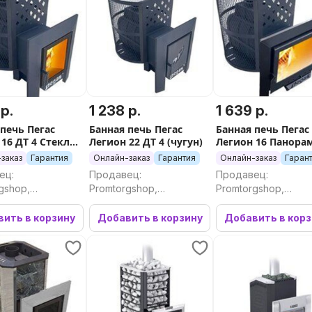
 р.
1 238 р.
1 639 р.
 печь Пегас
Банная печь Пегас
Банная печь Пегас
16 ДТ 4 Стекло
Легион 22 ДТ 4 (чугун)
Легион 16 Панора
дверь (чугун)
заказ
Гарантия
Онлайн-заказ
Гарантия
Онлайн-заказ
Гаран
ец:
Продавец:
Продавец:
gshop,
Promtorgshop,
Promtorgshop,
ргшоп
Промторгшоп
Промторгшоп
ить в корзину
Добавить в корзину
Добавить в кор