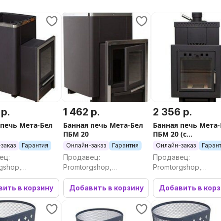
 р.
1 462 р.
2 356 р.
 печь Мета-Бел
Банная печь Мета-Бел
Банная печь Мета
ПБМ 20
ПБМ 20 (с
вермикулитом)
заказ
Гарантия
Онлайн-заказ
Гарантия
Онлайн-заказ
Гаран
ец:
Продавец:
Продавец:
gshop,
Promtorgshop,
Promtorgshop,
ргшоп
Промторгшоп
Промторгшоп
ить в корзину
Добавить в корзину
Добавить в кор