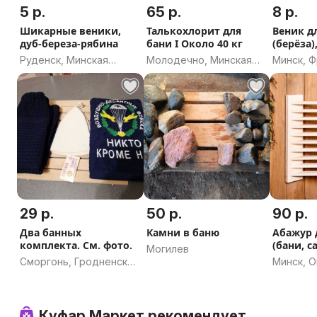
5 р.
65 р.
8 р.
Шикарные веники,
Талькохлорит для
Веник д
дуб-береза-рябина
бани I Около 40 кг
(берёза)
Пышный
Руденск, Минская
Молодечно, Минская
Минск, 
область
область
29 р.
50 р.
90 р.
Два банных
Камни в баню
Абажур 
комплекта. См. фото.
(бани, с
Могилев
угловой,
Сморгонь, Гродненская
Минск, 
область
Куфар Маркет рекомендует