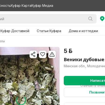
сность
Куфар Карта
Куфар Медиа
 Куфар Доставкой
Статьи Куфара
Дома и коттеджи
узлы
5 р.
Веники дубовые
Минская обл., Молодечн
Написа
Отвечает в течен
Позвони