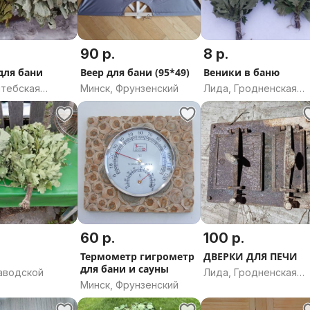
90 р.
8 р.
для бани
Веер для бани (95*49)
Веники в баню
итебская
Минск, Фрунзенский
Лида, Гродненская
область
60 р.
100 р.
Термометр гигрометр
ДВЕРКИ ДЛЯ ПЕЧИ
для бани и сауны
Заводской
Лида, Гродненская
Минск, Фрунзенский
область