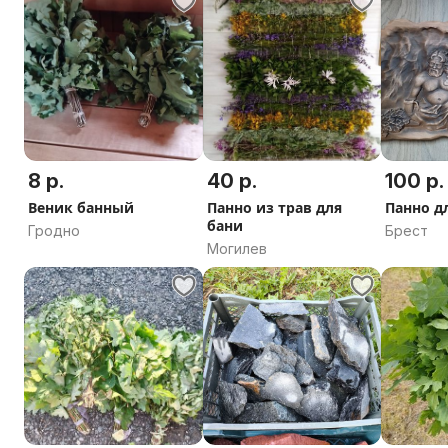
8 р.
40 р.
100 р.
Веник банный
Панно из трав для
Панно д
бани
Гродно
Брест
Могилев