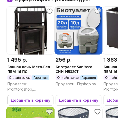
1 495 р.
256 р.
1 363
Банная печь Мета-Бел
Биотуалет Saniteco
Банная
ПБМ 16 ПС
CHH-N5320T
ПБМ 16
Онлайн-заказ
Гарантия
Онлайн-заказ
Гарантия
Онлайн-
Продавец:
Продавец: Tigshop.by
Продав
Promtorgshop,
Promtor
Промторгшоп
Промто
Добавить в корзину
Добавить в корзину
Добав