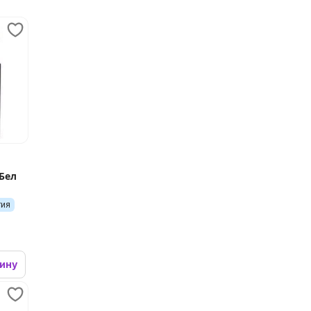
-Бел
тия
зину