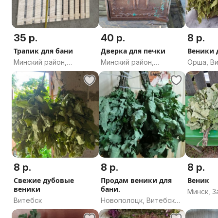
35 р.
40 р.
8 р.
Трапик для бани
Дверка для печки
Веники 
Минский район,
Минский район,
Орша, В
Минская область
Минская область
область
8 р.
8 р.
8 р.
Свежие дубовые
Продам веники для
Веник
веники
бани.
Минск, 
Витебск
Новополоцк, Витебская
область