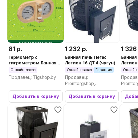
81 р.
1 232 р.
1 326
Термометр с
Банная печь Пегас
Банная
гигрометром Банная
Легион 16 ДТ 4 (чугун)
Легион 
станция с песочными
(чугун)
Онлайн-заказ
Онлайн-заказ
Гарантия
Онлайн-
часами, ''Банные
Продавец: Tigshop.by
Продавец:
Продав
штучки''
Promtorgshop,
Promtor
Промторгшоп
Промто
Добавить в корзину
Добавить в корзину
Добав