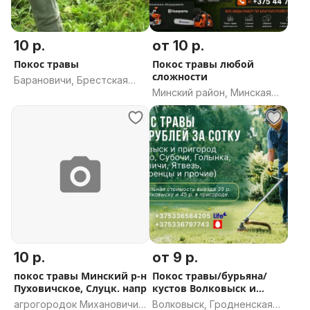
10 р.
от 10 р.
Покос травы
Покос травы любой
сложности
Барановичи, Брестская
Минский район, Минская
область
область
10 р.
от 9 р.
покос травы Минский р-н
Покос травы/бурьяна/
Пуховичское, Слуцк. напр
кустов Волковыск и
пригород
агрогородок Михановичи,
Волковыск, Гродненская