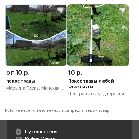
Минская область
от 10 р.
10 р.
покос травы
Покос травы любой
сложности
Марьина Горка, Минская
Центральная ул, деревня
область
Озёрный, Клинокский
сельсовет, Червенский
Kufar не несет ответственности за предлагаемый товар.
район, Минская область
Путешествия