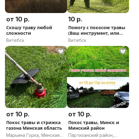
от 10 р.
10 р.
Скошу траву любой
Помогу с покосом травы
сложности
(Ваш инструмент, или
Мой)
Витебск
Витебск
от 10 р.
от 10 р.
Покос травы и стрижка
Покос травы, Минск и
газона Минская область
Минский район
Марьина Горка, Минская
Партизанский район,