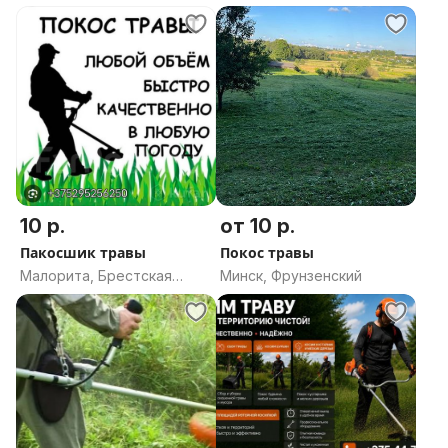
область
Минск
10 р.
от 10 р.
Пакосшик травы
Покос травы
Малорита, Брестская
Минск, Фрунзенский
область