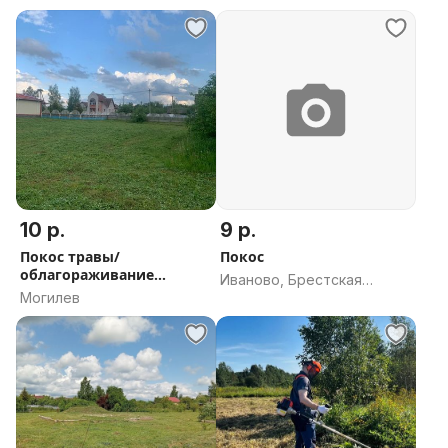
Михановичский сельсовет,
область
Минский район, Минская
область
10 р.
9 р.
Покос травы/
Покос
облагораживание
Иваново, Брестская
участка
Могилев
область