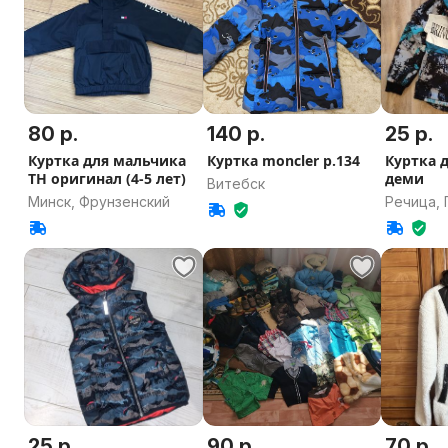
80 р.
140 р.
25 р.
Куртка для мальчика
Куртка moncler р.134
Куртка 
TH оригинал (4-5 лет)
деми
Витебск
Минск, Фрунзенский
Речица, 
область
25 р.
90 р.
70 р.