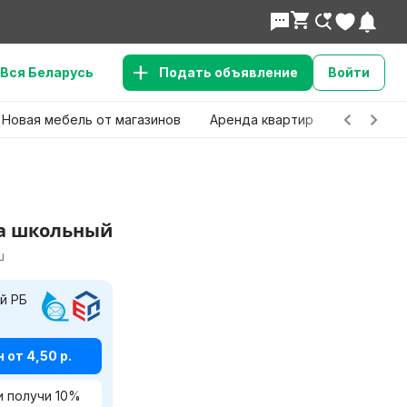
Вся Беларусь
Подать объявление
Войти
Новая мебель от магазинов
Аренда квартир
Детские 
а школьный
ш
й РБ
от 4,50 р.
и получи
10
%