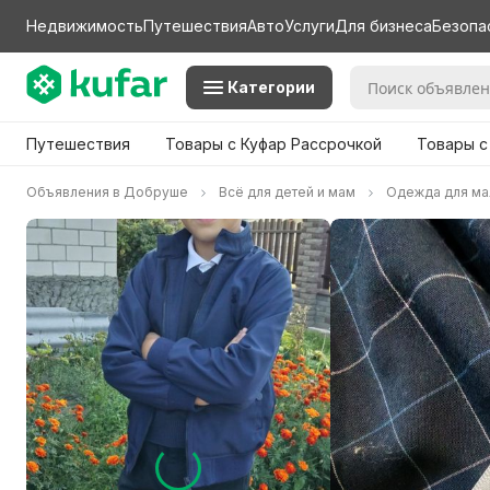
Недвижимость
Путешествия
Авто
Услуги
Для бизнеса
Безопа
Категории
Путешествия
Товары с Куфар Рассрочкой
Товары с
Объявления в Добруше
Всё для детей и мам
Одежда для ма