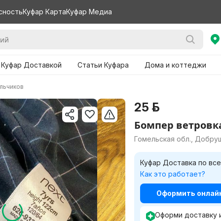
сность
Куфар Карта
Куфар Медиа
 Куфар Доставкой
Статьи Куфара
Дома и коттеджи
льчиков
25 р.
Бомпер ветровк
Гомельская обл., Добру
Куфар Доставка по все
Как это работает?
Оформить онлайн 
Оформи доставку 