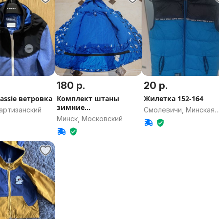
180 р.
20 р.
assie ветровка
Комплект штаны
Жилетка 152-164
зимние
артизанский
Смолевичи, Минская
утепленные+куртка
Минск, Московский
область