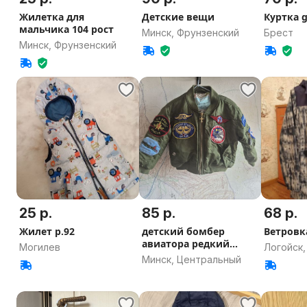
Жилетка для
Детские вещи
Куртка g
мальчика 104 рост
Минск, Фрунзенский
Брест
Минск, Фрунзенский
25 р.
85 р.
68 р.
Жилет р.92
детский бомбер
Ветровк
авиатора редкий
Могилев
Логойск,
Боинг
Минск, Центральный
область