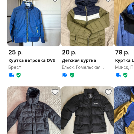
25 р.
20 р.
79 р.
Куртка ветровка OVS
Детская куртка
Куртка L
Брест
Ельск, Гомельская
Минск, П
область