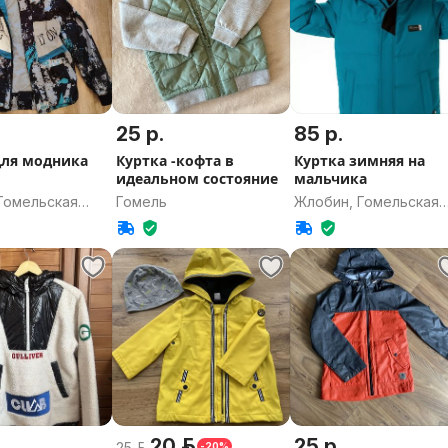
25 р.
85 р.
для модника
Куртка -кофта в
Куртка зимняя на
идеальном состояние
мальчика
Гомельская
Гомель
Жлобин, Гомельская
область
20 р.
25 р.
25 р.
-20%