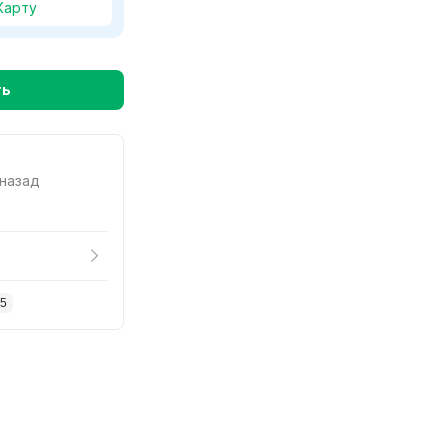
Карту
ть
 назад
15