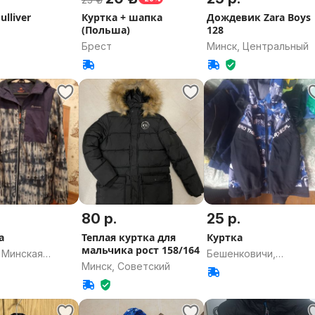
ulliver
Куртка + шапка
Дождевик Zara Boys
(Польша)
128
Брест
Минск, Центральный
80 р.
25 р.
а
Теплая куртка для
Куртка
мальчика рост 158/164
 Минская
Бешенковичи,
Минск, Советский
Витебская область