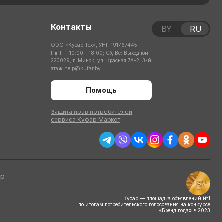
Контакты
BY
RU
ООО «Куфар Тех», УНП 191767445
Пн-Пт: 10:00 – 18:00; Сб, Вс: Выходной
220029, г. Минск, ул. Красная 7А-2, 3-й
этаж
help@kufar.by
Помощь
Защита прав потребителей
сервиса Куфар Маркет
тр
Куфар — площадка объявлений №1
по итогам потребительского голосования на конкурсе
«Бренд года» в 2023