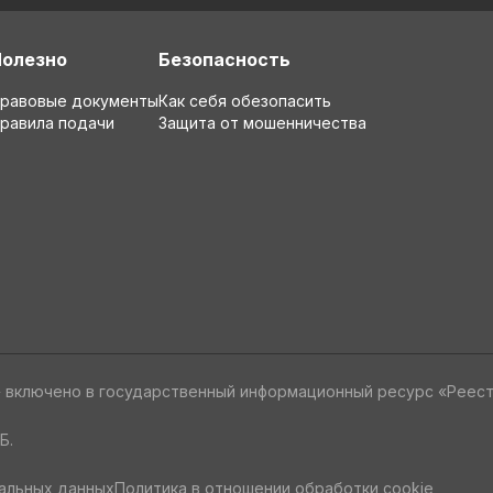
Полезно
Безопасность
равовые документы
Как себя обезопасить
равила подачи
Защита от мошенничества
» включено в государственный информационный ресурс «Реес
Б.
альных данных
Политика в отношении обработки cookie