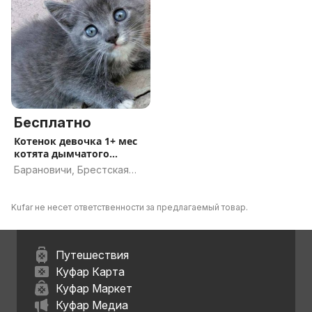
Бесплатно
Котенок девочка 1+ мес
котята дымчатого
окраса, го
Барановичи, Брестская
область
Kufar не несет ответственности за предлагаемый товар.
Путешествия
Куфар Карта
Куфар Маркет
Куфар Медиа