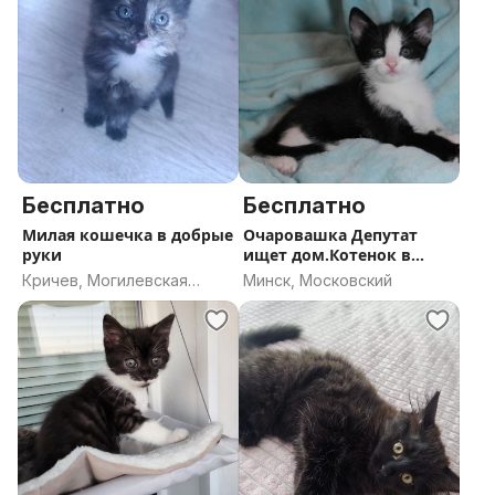
Бесплатно
Бесплатно
Милая кошечка в добрые
Очаровашка Депутат
руки
ищет дом.Котенок в
хорошие руки
Кричев, Могилевская
Минск, Московский
область