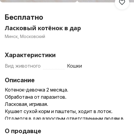
Бесплатно
Ласковый котёнок в дар
Минск, Московский
Характеристики
Вид животного
Кошки
Описание
Котенок-девочка 2 месяца.
Обработана от паразитов.
Ласковая, игривая.
Кушает сухой корм и паштеты, ходит в лоток.
Отдается в дар взрослым ответственным людям в
качестве члена семьи.
О продавце
Можно приехать познакомиться, привозим сами.