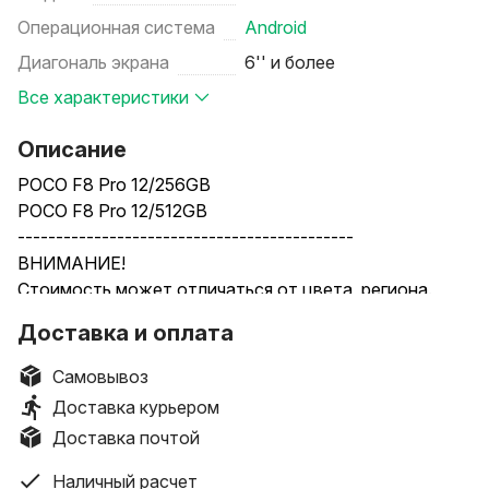
Операционная система
Android
Диагональ экрана
6'' и более
Все характеристики
Описание
POCO F8 Pro 12/256GB
POCO F8 Pro 12/512GB
--------------------------------------------
ВНИМАНИЕ!
Стоимость может отличаться от цвета, региона.
• цвета: Black (черный) / Titanium Silver (серебристый)
Доставка и оплата
/ Blue (голубой)
Самовывоз
--------------------------------------------
Доставка курьером
• Смотрите ВСЕ предложения на сайте: 100NOUT.BY
Доставка почтой
--------------------------------------------
• TRADE IN.
Наличный расчет