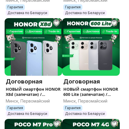
Минск, Первомайский
Минск, Первомайский
Гарантия
Гарантия
Доставка по Беларуси
Доставка по Беларуси
Договорная
Договорная
НОВЫЙ смартфон HONOR
НОВЫЙ смартфон HONOR
X8d (запечатан) /
600 Lite (запечатан) /
Гарантия / Все цвета /
Гарантия / Все цвета /
Минск, Первомайский
Минск, Первомайский
Память
Память
Гарантия
Гарантия
Доставка по Беларуси
Доставка по Беларуси