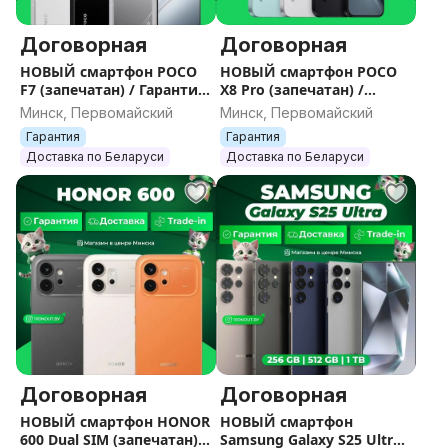
Договорная
Договорная
НОВЫЙ смартфон POCO
НОВЫЙ смартфон POCO
F7 (запечатан) / Гарантия
X8 Pro (запечатан) /
/ Все цвета / Память
Гарантия / Все цвета /
Минск, Первомайский
Минск, Первомайский
Память
Гарантия
Гарантия
Доставка по Беларуси
Доставка по Беларуси
Договорная
Договорная
НОВЫЙ смартфон HONOR
НОВЫЙ смартфон
600 Dual SIM (запечатан) /
Samsung Galaxy S25 Ultra