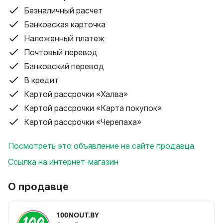
Принимаем Ваш старый смартфон, ноутбук, планшет
Безналичный расчет
в зачёт
Банковская карточка
Возможен прямой выкуп техники
Наложенный платеж
--------------------------------------------
Гарантийные обязательства:
Почтовый перевод
• 12 месяцев официальная гарантия
Банковский перевод
• +24 месяца расширенное сервисное обслуживание
В кредит
--------------------------------------------
Картой рассрочки «Халва»
Доставка:
Картой рассрочки «Карта покупок»
• По Минску — день в день (при заказе до 16:00)
Картой рассрочки «Черепаха»
• По всей Беларуси — на следующий день
• Проверка внешнего вида, комплектации и
Посмотреть это объявление на сайте продавца
характеристик при курьере
--------------------------------------------
Ссылка на интернет-магазин
Любая форма оплаты (цены уточняйте у менеджера):
• Наличный и безналичный расчёт. Работаем с
О продавце
юридическими лицами и ИП (БЕЗНАЛ)
• Рассрочка, карты: Магнит, Халва, Черепаха, Карта
100NOUT.BY
покупок, Карта FUN, SMART карта.