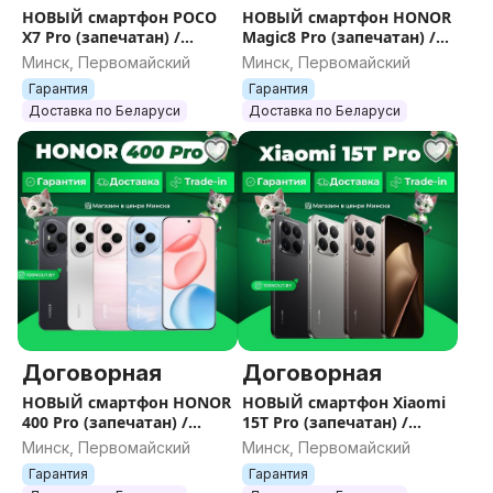
НОВЫЙ смартфон POCO
НОВЫЙ смартфон HONOR
X7 Pro (запечатан) /
Magic8 Pro (запечатан) /
Гарантия / Все цвета /
Гарантия / Все цвета /
Минск, Первомайский
Минск, Первомайский
Память
Память
Гарантия
Гарантия
Доставка по Беларуси
Доставка по Беларуси
Договорная
Договорная
НОВЫЙ смартфон HONOR
НОВЫЙ смартфон Xiaomi
400 Pro (запечатан) /
15T Pro (запечатан) /
Гарантия / Все цвета /
Гарантия / Все цвета /
Минск, Первомайский
Минск, Первомайский
Память
Память
Гарантия
Гарантия