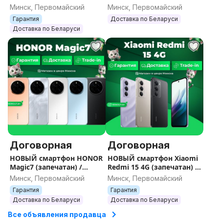
Гарантия / Все цвета /
(запечатан) Sim+E-sim /
Минск, Первомайский
Минск, Первомайский
Память
Гарантия / Все цвета /
Гарантия
Доставка по Беларуси
Память
Доставка по Беларуси
Договорная
Договорная
НОВЫЙ смартфон HONOR
НОВЫЙ смартфон Xiaomi
Magic7 (запечатан) /
Redmi 15 4G (запечатан) /
Гарантия / Все цвета /
Гарантия /(запечатан) /
Минск, Первомайский
Минск, Первомайский
Память
Гарантия / Все цвета /
Гарантия
Гарантия
Память
Доставка по Беларуси
Доставка по Беларуси
Все объявления продавца