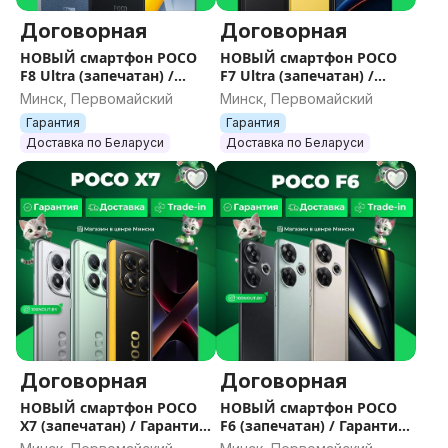
• Сайт: 100NOUT.BY
• Instagram: instagram.com/100nout.by
Договорная
Договорная
НОВЫЙ смартфон POCO
НОВЫЙ смартфон POCO
F8 Ultra (запечатан) /
F7 Ultra (запечатан) /
Гарантия / Все цвета /
Гарантия / Все цвета /
Минск, Первомайский
Минск, Первомайский
Память
Память
Гарантия
Гарантия
Доставка по Беларуси
Доставка по Беларуси
Договорная
Договорная
НОВЫЙ смартфон POCO
НОВЫЙ смартфон POCO
X7 (запечатан) / Гарантия
F6 (запечатан) / Гарантия
/ Все цвета / Память
/ Все цвета / Память