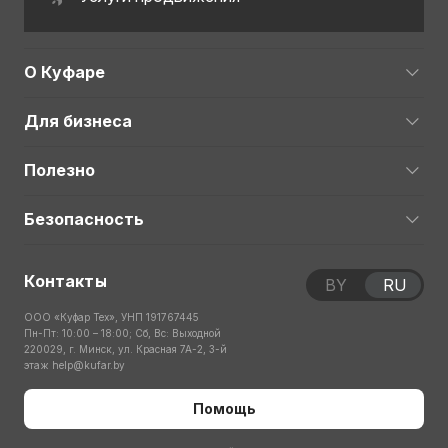
О Куфаре
Для бизнеса
Полезно
Безопасность
Контакты
BY
RU
ООО «Куфар Тех», УНП 191767445
Пн-Пт: 10:00 – 18:00; Сб, Вс: Выходной
220029, г. Минск, ул. Красная 7А-2, 3-й
этаж
help@kufar.by
Помощь