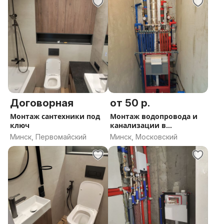
Договорная
от 50 р.
Монтаж сантехники под
Монтаж водопровода и
ключ
канализации в
новостройках
Минск, Первомайский
Минск, Московский