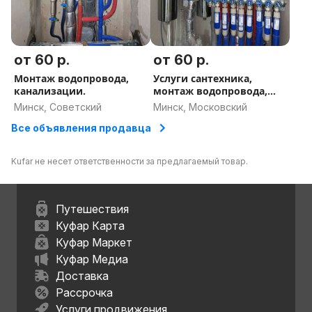
от 60 р.
от 60 р.
Монтаж водопровода,
Услуги сантехника,
канализации.
монтаж водопровода,
канализации
Минск, Советский
Минск, Московский
Все объявления продавца
Kufar не несет ответственности за предлагаемый товар.
Путешествия
Куфар Карта
Куфар Маркет
Куфар Медиа
Доставка
Рассрочка
Услуги продвижения