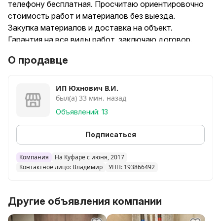
телефону бесплатная. Просчитаю ориентировочно
стоимость работ и материалов без выезда.
Закупка материалов и доставка на объект.
Гарантия на все виды работ, заключаю договор.
О продавце
Монтаж водоснабжения и отопления (трубопровод,
канализация, радиаторы, инсталляция, системы
скрытого монтажа).
ИП Юхнович В.И.
был(а) 33 мин. назад
Установка сантехнического оборудования: ванны,
раковины, унитазы, кухонные мойки, измельчители,
Объявлений: 13
бойлеры и т.д.
Подписаться
Работаю в квартирах, домах, коммерческих
помещениях.
Компания
На Куфаре с июня, 2017
Контактное лицо: Владимир
УНП: 193866492
Другие объявления компании