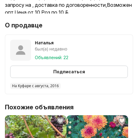
запросу на , доставка по договоренности,Возможен
опт.Цена от 10 Роз по 10 руб.
Доставка по определённым дням Слуцк, Молодечно,
О продавце
Сморгонь, Нарочь
Наталья
был(а) недавно
Объявлений: 22
Подписаться
На Куфаре с августа, 2016
Похожие объявления