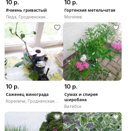
10 р.
10 р.
Ячмень гривастый
Гортензия метельчатая
Лида, Гродненская
Могилев
область
10 р.
10 р.
Саженец винограда
Сумах и спирея
широбана
Кореличи, Гродненская
Витебск
область