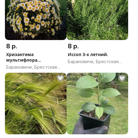
8 р.
8 р.
Хризантема
Иссоп 3-х летний.
мультифлора
Барановичи, Брестская
многолетняя
Барановичи, Брестская
область
область