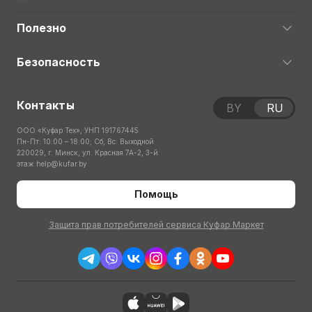
Полезно
Безопасность
Контакты
BY
RU
ООО «Куфар Тех», УНП 191767445
Пн-Пт: 10:00 – 18:00; Сб, Вс: Выходной
220029, г. Минск, ул. Красная 7А-2, 3-й
этаж
help@kufar.by
Помощь
Защита прав потребителей сервиса Куфар Маркет