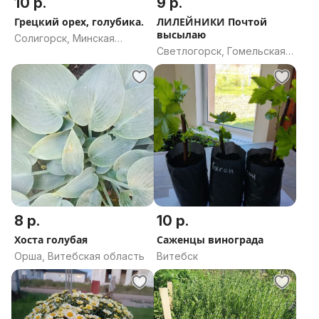
10 р.
9 р.
Грецкий орех, голубика.
ЛИЛЕЙНИКИ Почтой
высылаю
Солигорск, Минская
Светлогорск, Гомельская
область
область
8 р.
10 р.
Хоста голубая
Саженцы винограда
Орша, Витебская область
Витебск