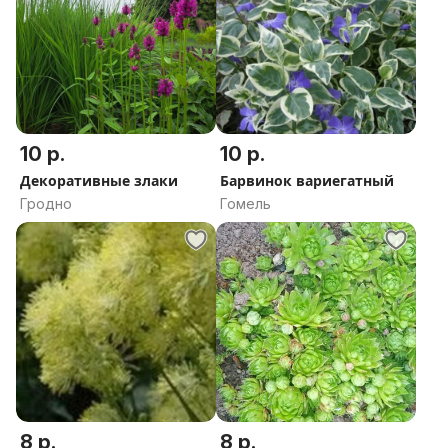
10 р.
10 р.
Декоративные злаки
Барвинок вариегатный
Гродно
Гомель
8 р.
8 р.