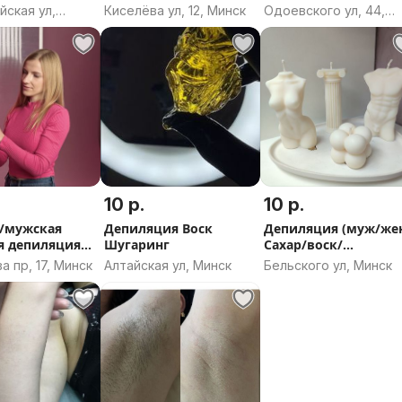
ская ул,
Киселёва ул, 12, Минск
Одоевского ул, 44,
, Могилёвская
Минск
10 р.
10 р.
/мужская
Депиляция Воск
Депиляция (муж/жен
я депиляция
Шугаринг
Сахар/воск/
ерова
гелинг,Спортивная
 пр, 17, Минск
Алтайская ул, Минск
Бельского ул, Минск