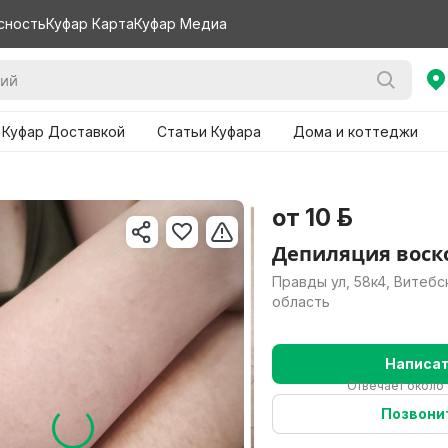
сность
Куфар Карта
Куфар Медиа
 Куфар Доставкой
Статьи Куфара
Дома и коттеджи
от 10 р.
Депиляция воск
Правды ул, 58к4, Витебс
область
Написа
Отвечает около 
Позвони