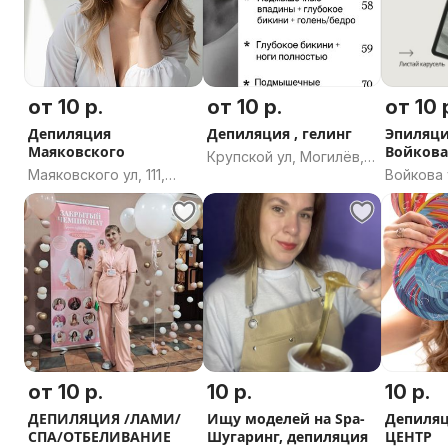
от 10 р.
от 10 р.
от 10 
Депиляция
Депиляция , гелинг
Эпиляция (депиля
Маяковского
Войков
Крупской ул, Могилёв,
Маяковского ул, 111,
Войкова у
Могилёвская область
Минск
Баранов
область
от 10 р.
10 р.
10 р.
ДЕПИЛЯЦИЯ /ЛАМИ/
Ищу моделей на Spa-
Депиляц
СПА/ОТБЕЛИВАНИЕ
Шугаринг, депиляция
ЦЕНТР