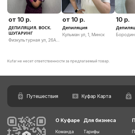
от 10 р.
от 10 р.
10 р.
ДЕПИЛЯЦИЯ. ВОСК.
Депиляция
Депиля
ШУГАРИНГ
Кульман ул, 1, Минск
Бородинс
Физкультурная ул, 26А,
Баранов
Минск
область
Kufar не несет ответственности за предлагаемый товар.
Путешествия
Куфар Карта
О Куфаре
Для бизнеса
Команда
Тарифы
П