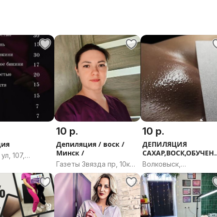
10 р.
10 р.
ция
Депиляция / воск /
ДЕПИЛЯЦИЯ
Минск /
САХАР,ВОСК,ОБУЧЕН
ул, 107,
/ПОДАРОЧНЫЕ СЕРТ
Газеты Звязда пр, 10к2,
Волковыск,
 Витебская
Минск
Волковысский район,
Гродненская область