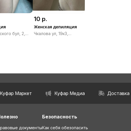
10 р.
ция
Женская депиляция
кого бул, 2,
Чкалова ул, 19к3,
ичи, Брестская
Витебск, Витебская
область
Куфар Маркет
Куфар Медиа
Доставка
Полезно
Безопасность
равовые документы
Как себя обезопасить