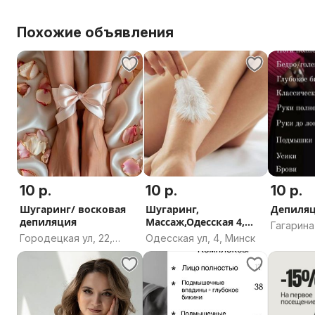
Похожие объявления
10 р.
10 р.
10 р.
Шугаринг/ восковая
Шугаринг,
Депиля
депиляция
Массаж,Одесская 4,
Гагарина 
Ольшевского 10
Городецкая ул, 22,
Одесская ул, 4, Минск
Витебск,
Минск
область