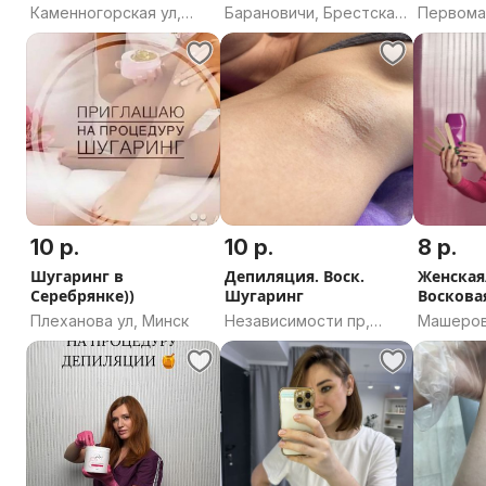
Каменногорская ул,
Барановичи, Брестская
Первомай
Минск
область
Могилёв
область
10 р.
10 р.
8 р.
Шугаринг в
Депиляция. Воск.
Женская
Серебрянке))
Шугаринг
Воскова
пр. Маш
Плеханова ул, Минск
Независимости пр,
Машерова
95к7, Минск