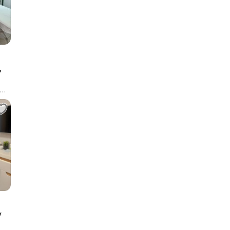
,
,
/