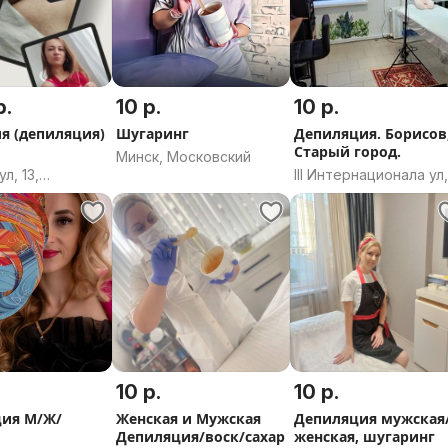
р.
10 р.
10 р.
ция)
Шугаринг
Депиляция. Борисов
а
Старый город.
Минск, Московский
л, 13,
III Интернационала ул
ичи, Брестская
64, Борисов,
Борисовский район,
Минская область
10 р.
10 р.
ия М/Ж/
Женская и Мужская
Депиляция мужская
Депиляция/воск/сахар
женская, шугаринг