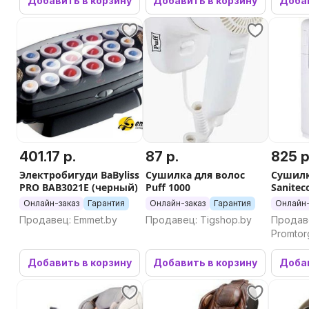
Добавить в корзину
Добавить в корзину
Добав
401.17 р.
87 р.
825 р
Электробигуди BaByliss
Сушилка для волос
Сушилк
PRO BAB3021E (черный)
Puff 1000
Sanite
(2000W
Онлайн-заказ
Гарантия
Онлайн-заказ
Гарантия
Онлайн-
Продавец: Emmet.by
Продавец: Tigshop.by
Продав
Promtor
Промто
Добавить в корзину
Добавить в корзину
Добав