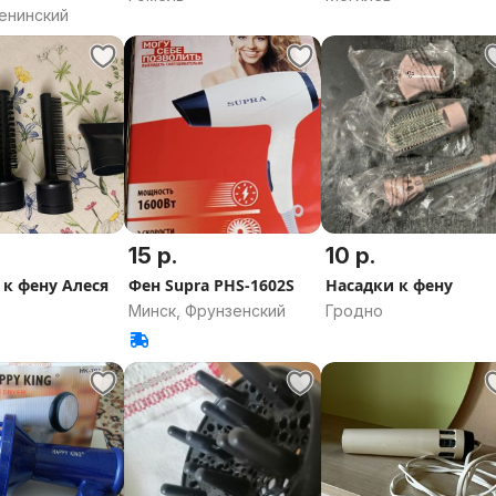
енинский
15 р.
10 р.
 к фену Алеся
Фен Supra PHS-1602S
Насадки к фену
Минск, Фрунзенский
Гродно