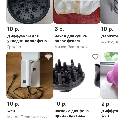
10 р.
3 р.
10 р.
Диффузоры для
Чехол для сушки
Держате
укладки волос феном
волос феном.
Минск, 
пальчиковый
Гродно
Минск, Заводской
10 р.
10 р.
2 р.
Фен
насадки для фена
Диффузо
производства
фен
Минск, Первомайский