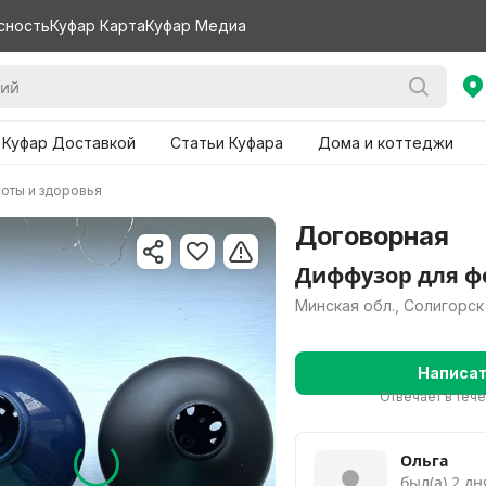
сность
Куфар Карта
Куфар Медиа
 Куфар Доставкой
Статьи Куфара
Дома и коттеджи
соты и здоровья
Договорная
Диффузор для фе
Минская обл., Солигорск
Написа
Отвечает в теч
Ольга
был(а) 2 дн