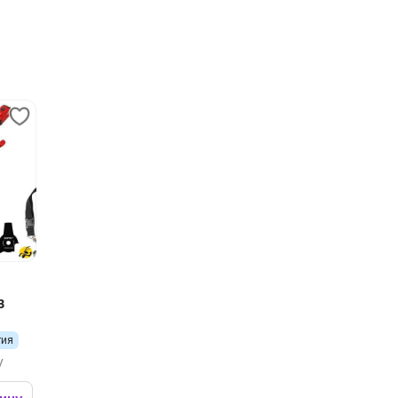
B
тия
y