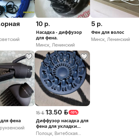
ворная
10 р.
5 р.
Насадка - диффузор
Фен для волос
для фена.
Советский
Минск, Ленинский
Минск, Ленинский
13.50 р.
15 р.
-10%
 для фена
Диффузор насадка для
фена для укладки
Фрунзенский
волос
Полоцк, Витебская