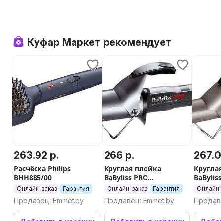
Куфар Маркет рекомендует
263.92 р.
266 р.
267.0
Расчёска Philips
Круглая плойка
Круглая плой
BHH885/00
BaByliss PRO
BaBylis
BAB2275TTE
BAB217
Онлайн-заказ
Гарантия
Онлайн-заказ
Гарантия
Онлайн-
Продавец: Emmet.by
Продавец: Emmet.by
Продав