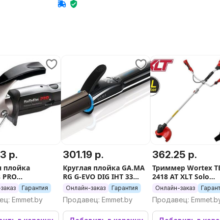
область
3 р.
301.19 р.
362.25 р.
ка
Круглая плойка GA.MA
Триммер Wortex T
s PRO
RG G-EVO DIG IHT 33
2418 AT XLT Solo
3TTE
SC0603
2333190 (без АКБ)
заказ
Гарантия
Онлайн-заказ
Гарантия
Онлайн-заказ
Гаран
ец: Emmet.by
Продавец: Emmet.by
Продавец: Emmet.b