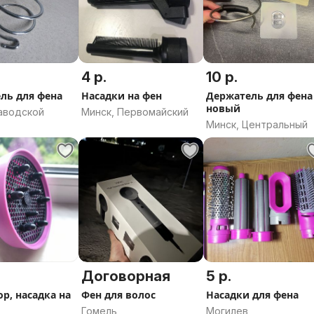
4 р.
10 р.
ль для фена
Насадки на фен
Держатель для фена
новый
Заводской
Минск, Первомайский
Минск, Центральный
Договорная
5 р.
р, насадка на
Фен для волос
Насадки для фена
Гомель
Могилев