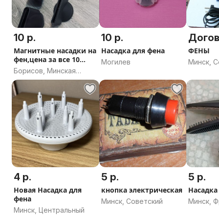
10 р.
10 р.
Дого
Магнитные насадки на
Насадка для фена
ФЕНЫ
фен,цена за все 10
Могилев
Минск, 
рублей
Борисов, Минская
область
4 р.
5 р.
5 р.
Новая Насадка для
кнопка электрическая
Насадка
фена
Минск, Советский
Минск, 
Минск, Центральный