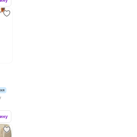
зину
тия
y
зину