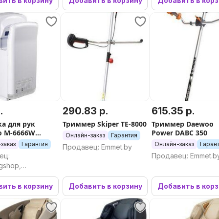
ить в корзину
Добавить в корзину
Добавить в кор
.
290.83 р.
615.35 р.
а для рук
Триммер Skiper TE-8000
Триммер Daewoo
co M-6666W
Power DABC 350
Онлайн-заказ
Гарантия
, белый)
заказ
Гарантия
Онлайн-заказ
Гаран
Продавец: Emmet.by
ец:
Продавец: Emmet.b
gshop,
ргшоп
ить в корзину
Добавить в корзину
Добавить в кор