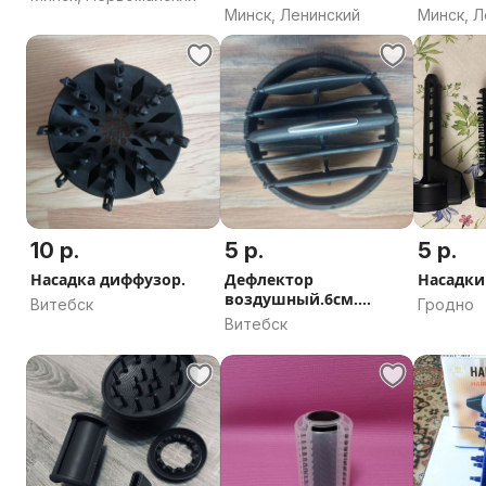
германия ideen welt,
Минск, Ленинский
Минск, Л
10 р.
5 р.
5 р.
Насадка диффузор.
Дефлектор
Насадки
воздушный.6см.
Витебск
Гродно
Диамет.
Витебск