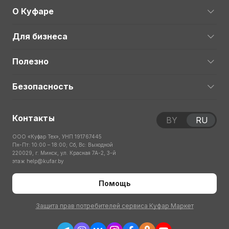
О Куфаре
Для бизнеса
Полезно
Безопасность
Контакты
BY
RU
ООО «Куфар Тех», УНП 191767445
Пн-Пт: 10:00 – 18:00; Сб, Вс: Выходной
220029, г. Минск, ул. Красная 7А-2, 3-й
этаж
help@kufar.by
Помощь
Защита прав потребителей сервиса Куфар Маркет