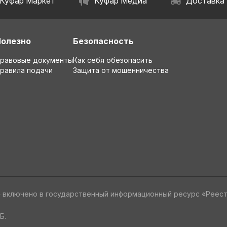
Куфар Маркет
Куфар Медиа
Доставка
Полезно
Безопасность
равовые документы
Как себя обезопасить
равила подачи
Защита от мошенничества
» включено в государственный информационный ресурс «Реес
Б.