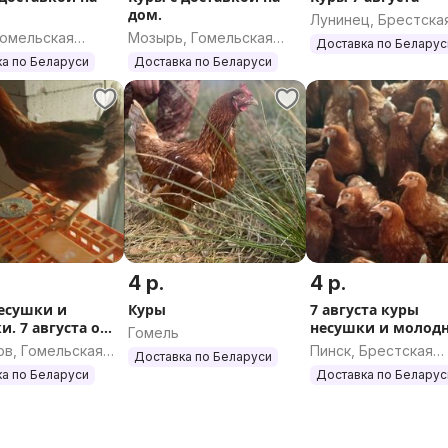
дом.
Лунинец, Брестска
Гомельская
Мозырь, Гомельская
область
Доставка по Беларус
ь
область
а по Беларуси
Доставка по Беларуси
4 р.
4 р.
есушки и
Куры
7 августа куры
. 7 августа опт
несушки и молод
Гомель
ица
ов, Гомельская
Пинск, Брестская
Доставка по Беларуси
ь
область
а по Беларуси
Доставка по Беларус