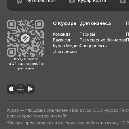
Путешествия
Куфар Карта
О Куфаре
Для бизнеса
Команда
Тарифы
П
Вакансии
Размещение баннеров
П
Куфар Медиа
Спецпроекты
Для прессы
Наведите камеру
на QR-код и скачивайте
приложение
Куфар — площадка объявлений Беларуси. ООО «Куфар Тех
рекламораспространителей»
*Оплата производится в белорусских рублях по курсу НБ Р