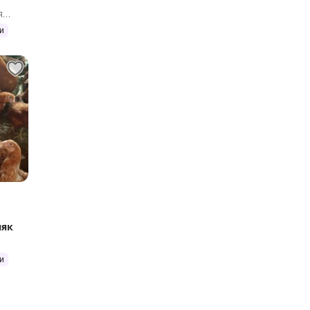
я
и
няк
и