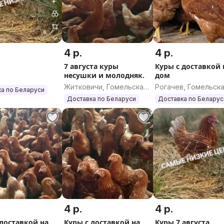
4 р.
4 р.
7 августа куры
Куры с доставкой 
несушки и молодняк.
дом
Житковичи, Гомельская
Рогачев, Гомельск
а по Беларуси
область
область
Доставка по Беларуси
Доставка по Беларус
4 р.
4 р.
 доставкой на
Куры с доставкой на
Куры 7 августа