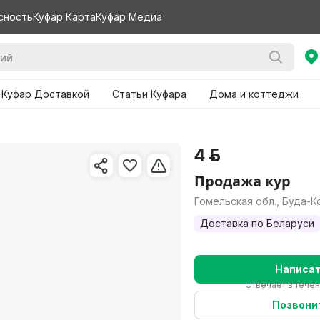
сность
Куфар Карта
Куфар Медиа
 Куфар Доставкой
Статьи Куфара
Дома и коттеджи
4 р.
Продажа кур
Гомельская обл., Буда-
Доставка по Беларуси
Написа
Отвечает в течен
Позвони