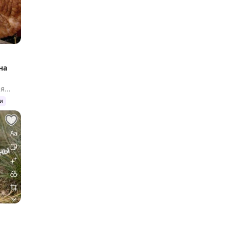
на
ая
и