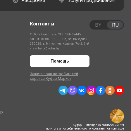
Рассрочка
Услуги продвижения
Контакты
BY
RU
ООО «Куфар Тех», УНП 191767445
Пн-Пт: 10:00 – 18:00; Сб, Вс: Выходной
220029, г. Минск, ул. Красная 7А-2, 3-й
этаж
help@kufar.by
Помощь
Защита прав потребителей
сервиса Куфар Маркет
тр
Куфар — площадка объявлений №1
по итогам потребительского голосования на конкурсе