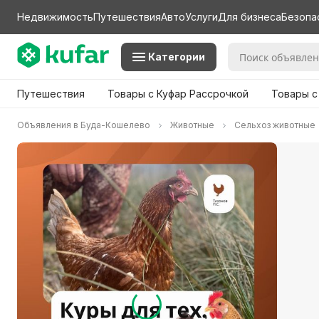
Недвижимость
Путешествия
Авто
Услуги
Для бизнеса
Безопа
Категории
Путешествия
Товары с Куфар Рассрочкой
Товары с
Объявления в Буда-Кошелево
Животные
Сельхоз животные