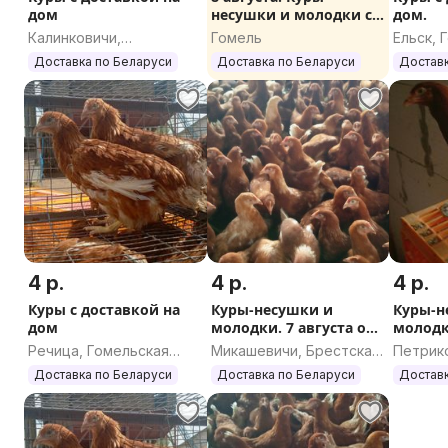
дом
несушки и молодки с
дом.
доставкой на дом
Калинковичи,
Гомель
Ельск, 
Гомельская область
област
Доставка по Беларуси
Доставка по Беларуси
Доставк
4 р.
4 р.
4 р.
Куры с доставкой на
Куры-несушки и
Куры-н
дом
молодки. 7 августа опт
молодки
и розница.
и розн
Речица, Гомельская
Микашевичи, Брестская
Петрик
область
область
област
Доставка по Беларуси
Доставка по Беларуси
Доставк