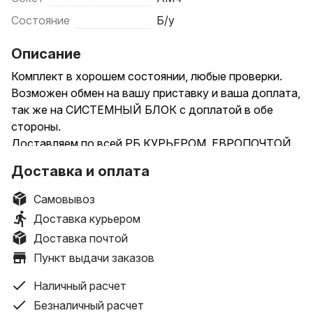
Состояние
Б/у
Описание
Комплект в хорошем состоянии, любые проверки.
Возможен обмен на вашу приставку и ваша доплата,
так же на СИСТЕМНЫЙ БЛОК с доплатой в обе
стороны.
Доставляем по всей РБ КУРЬЕРОМ, ЕВРОПОЧТОЙ,
БЕЛПОЧТОЙ (по минимальной предоплате на услуги
Доставка и оплата
пересылки или курьера).
_____________________________________________________________
Самовывоз
Характеристики:
Доставка курьером
Процессор AMD Ryzen 5 5600G
Доставка почтой
Cezanne (Zen 3), сокет AM4, 6 ядер, 12 потоков,
Пункт выдачи заказов
частота 4.4/3.9 ГГц, кэш 3 МБ + 16 МБ, техпроцесс 7
нм, поддержка DDR4, TDP 65W
Наличный расчет
+
Безналичный расчет
Материнская плата Gigabyte B450M K