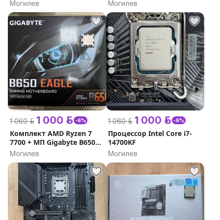
B650M S2H
Z790 Eagle
Могилев
Могилев
1 000 р.
1 000 р.
1 060 р.
1 060 р.
-6%
-6%
Комплект AMD Ryzen 7
Процессор Intel Core i7-
7700 + МП Gigabyte B650
14700KF
Eagle
Могилев
Могилев