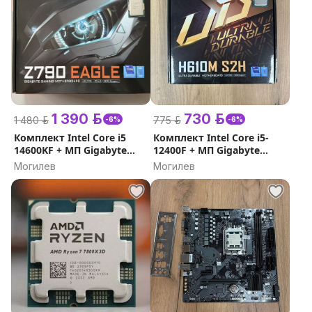
1 390 р.
730 р.
1 480 р.
775 р.
-6%
-6%
Комплект Intel Core i5
Комплект Intel Core i5-
14600KF + МП Gigabyte
12400F + МП Gigabyte
Z790 Eagle ( гарантия )
H610M S2H DDR5
Могилев
Могилев