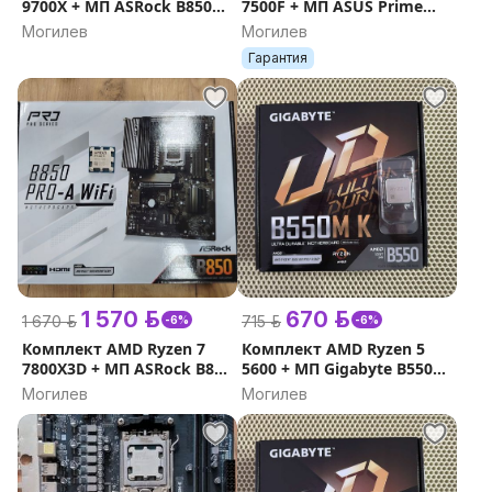
9700X + МП ASRock B850
7500F + МП ASUS Prime
Pro-A WiFi ( гарантия )
B650M-R
Могилев
Могилев
Гарантия
1 570 р.
670 р.
1 670 р.
715 р.
-6%
-6%
Комплект AMD Ryzen 7
Комплект AMD Ryzen 5
7800X3D + МП ASRock B850
5600 + МП Gigabyte B550M
Pro-A WiFi ( Гарантия )
K
Могилев
Могилев