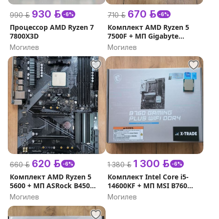
930 р.
670 р.
990 р.
710 р.
-6%
-6%
Процессор AMD Ryzen 7
Комплект AMD Ryzen 5
7800X3D
7500F + МП Gigabyte
B650M S2H
Могилев
Могилев
620 р.
1 300 р.
660 р.
1 380 р.
-6%
-6%
Комплект AMD Ryzen 5
Комплект Intel Core i5-
5600 + МП ASRock B450
14600KF + МП MSI B760
Pro4
Gaming Plus WiFi DDR4
Могилев
Могилев