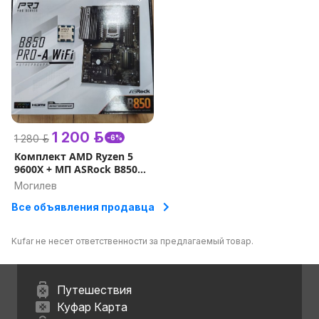
1 200 р.
1 280 р.
-6%
Комплект AMD Ryzen 5
9600X + МП ASRock B850
Pro-A WiFi ( гарантия )
Могилев
Все объявления продавца
Kufar не несет ответственности за предлагаемый товар.
Путешествия
Куфар Карта