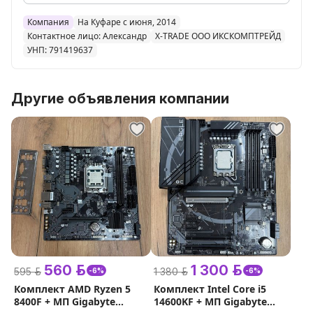
_____________________________________________________________
По всем вопросам:
Компания
На Куфаре с июня, 2014
- Наш телефон в объявлении
Контактное лицо: Александр
X-TRADE ООО ИКСКОМПТРЕЙД
УНП: 791419637
- Viber / Telegram / WhatsApp
Работаем в любое время в праздники в выходные и
даже ночью.
Другие объявления компании
_____________________________________________________________
Примем в зачет ваш Компьютер (от DDR3) или
комплектующие.
560 р.
1 300 р.
595 р.
1 380 р.
-6%
-6%
Комплект AMD Ryzen 5
Комплект Intel Core i5
8400F + МП Gigabyte
14600KF + МП Gigabyte