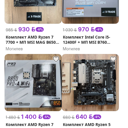
930 р.
970 р.
985 р.
1 030 р.
-6%
-6%
Комплект AMD Ryzen 7
Комплект Intel Core i5-
7700 + МП MSI MAG B650M
12400F + МП MSI B760
Mortar WiFi
Gaming Plus WiFi DDR4
Могилев
Могилев
1 400 р.
640 р.
1 480 р.
680 р.
-5%
-6%
Комплект AMD Ryzen 7
Комплект AMD Ryzen 5