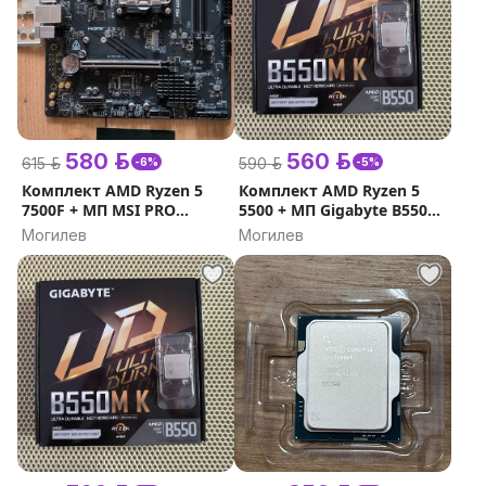
580 р.
560 р.
615 р.
590 р.
-6%
-5%
Комплект AMD Ryzen 5
Комплект AMD Ryzen 5
7500F + МП MSI PRO
5500 + МП Gigabyte B550M
A620M-E
K
Могилев
Могилев