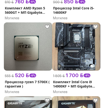
760 р.
850 р.
810 р.
900 р.
-6%
-6%
Комплект AMD Ryzen 5
Процессор Intel Core i5-
5600GT + МП Gigabyte
14600KF
B550M K
Могилев
Могилев
520 р.
1 700 р.
555 р.
1 805 р.
-6%
-6%
Процессор ryzen 7 5700X (
Комплект Intel Core i9
гарантия )
14900KF + МП Gigabyte
Z790 Eagle
Могилев
Могилев