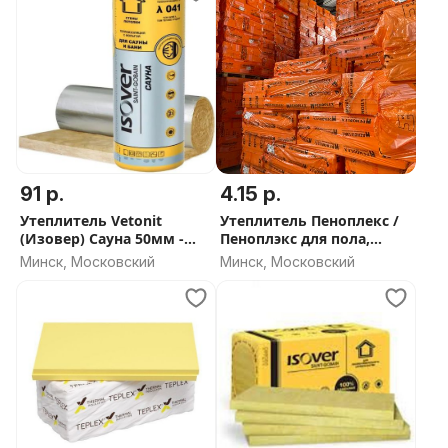
91 р.
4.15 р.
Утеплитель Vetonit
Утеплитель Пеноплекс /
(Изовер) Сауна 50мм -
Пеноплэкс для пола,
СКИДКА ОТ ОБЬЕМА
фундамента, стен -
Минск, Московский
Минск, Московский
СКИДКА ОТ ОБЬЕМА