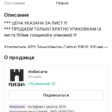
Состояние
Новое
Описание
*** ЦЕНА УКАЗАНА ЗА ЛИСТ !!!
*** ПРОДАЕМ ТОЛЬКО КРАТНО УПАКОВКАМ (4
листа 100мм толщиной в упаковке) !!!
Утеплитель XPS ТехноНиколь Carbon PROF 100 мм —
экструдированный пенополистирол повышенной
О продавце
прочности. ТехноНиколь Carbon PROF 100 мм — это
один из самых популярных и надёжных материалов
для профессионального утепления в 2026 году.
ИнбиСити
Онлайн
Экструдированный пенополистирол (XPS) с
повышенной жёсткостью и низким коэффициентом
Объявлений: 55
теплопроводности идеально подходит для тех, кто
хочет получить максимальную теплоизоляцию с
Подписаться
минимальной толщиной слоя.
Компания
На Куфаре с августа, 2019
Контактное лицо: Сергей
УНП: 192552767