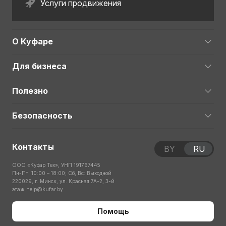
Услуги продвижения
О Куфаре
Для бизнеса
Полезно
Безопасность
Контакты
BY
RU
ООО «Куфар Тех», УНП 191767445
Пн-Пт: 10:00 – 18:00; Сб, Вс: Выходной
220029, г. Минск, ул. Красная 7А-2, 3-й
этаж
help@kufar.by
Помощь