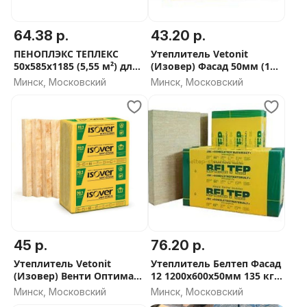
64.38 р.
43.20 р.
ПЕНОПЛЭКС ТЕПЛЕКС
Утеплитель Vetonit
50х585х1185 (5,55 м²) для
(Изовер) Фасад 50мм (135
пола, фундамента, стен -
плотность) - СКИДКА ОТ
Минск, Московский
Минск, Московский
СКИДКА ОТ ОБЬЕМА
ОБЬЕМА
45 р.
76.20 р.
Утеплитель Vetonit
Утеплитель Белтеп Фасад
(Изовер) Венти Оптимал
12 1200х600х50мм 135 кг/
50мм и 100мм (80
м3
Минск, Московский
Минск, Московский
плотность) - СКИДКА ОТ