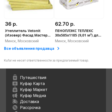
36 р.
62.70 р.
Утеплитель Vetonit
ПЕНОПЛЭКС ТЕПЛЕКС
(Изовер) Фасад Мастер
30х585х1185 (9,01 м²) для
50мм (120 плотность) -
пола, фундамента, стен -
Минск, Московский
Минск, Московский
СКИДКА ОТ ОБЬЕМА
СКИДКА ОТ ОБЬЕМА
Все объявления продавца
Kufar не несет ответственности за предлагаемый товар.
Путешествия
Куфар Карта
Куфар Маркет
Куфар Медиа
Доставка
Рассрочка