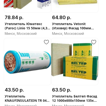
78.84 р.
64.80 р.
Утеплитель Юматекс
Утеплитель Vetonit
(Paroc) Linio 15 50мм (4,32
(Изовер) Фасад 100мм
м2) - 105 плотность
(135 плотность) - СКИДКА
Минск, Московский
Минск, Московский
ОТ ОБЬЕМА
43.50 р.
63.50 р.
Утеплитель
Утеплитель Белтеп Фасад
KNAUFINSULATION TR 044
12 1000х600х150мм 135кг/
Aquastatik 1220x6800x50
м3
Минск, Московский
Минск, Московский