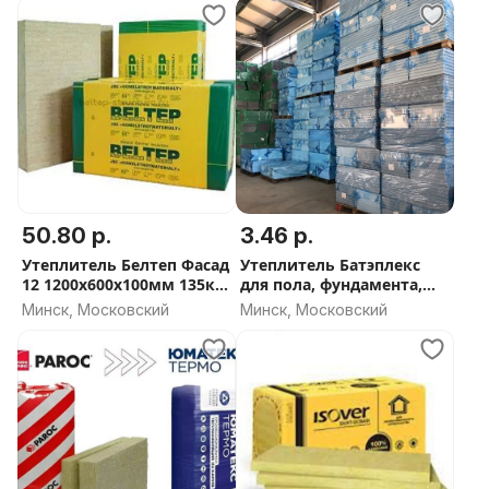
ОБЬЕМА
50.80 р.
3.46 р.
Утеплитель Белтеп Фасад
Утеплитель Батэплекс
12 1200х600х100мм 135кг/
для пола, фундамента,
м3
стен - СКИДКА ОТ ОБЬЕМА
Минск, Московский
Минск, Московский