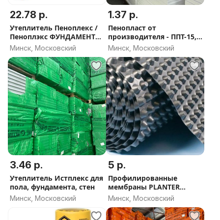
домостроении, так и при возведении коммерческих
22.78 р.
1.37 р.
объектов.
Утеплитель Пеноплекс /
Пенопласт от
Хотите купить экструдированный пенополистирол
Пеноплэкс ФУНДАМЕНТ
производителя - ППТ-15,
ТехноНиколь Carbon PROF 100 мм по выгодной цене
100мм - СКИДКА ОТ
ППТ-20, ППТ-25 и ППТ-35
Минск, Московский
Минск, Московский
ОБЬЕМА
?
Оставьте заявку или звоните — поможем рассчитать
необходимое количество и подберём оптимальное
решение для вашего объекта.
3.46 р.
5 р.
Утеплитель Истплекс для
Профилированные
пола, фундамента, стен
мембраны PLANTER
PLASTGUARD
Минск, Московский
Минск, Московский