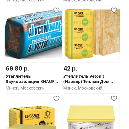
мм (16.6 м²)
69.80 р.
42 р.
Утеплитель
Утеплитель Vetonit
Звукоизоляция KNAUF
(Изовер) Теплый Дом
АкустиКНАУФ 50мм (12
50мм и 100мм - СКИДКА
Минск, Московский
Минск, Московский
м2)
ОТ ОБЬЕМА