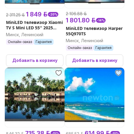
1 849 р.
2 106.88 р.
2 311.25 р.
-20%
1 801.80 р.
-14%
MiniLED телевизор Xiaomi
TV S Mini LED 55'' 2025
MiniLED телевизор Harper
(международная версия)
55Q970TS
Минск, Ленинский
Минск, Ленинский
Онлайн-заказ
Гарантия
Онлайн-заказ
Гарантия
Добавить в корзину
Добавить в корзину
715.38 р.
614.99 р.
846.32 р.
685.52 р.
-15%
-10%