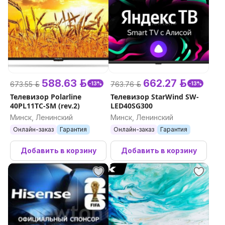
588.63 р.
662.27 р.
673.55 р.
763.76 р.
-13%
-13%
Телевизор Polarline
Телевизор StarWind SW-
40PL11TC-SM (rev.2)
LED40SG300
Минск, Ленинский
Минск, Ленинский
Онлайн-заказ
Гарантия
Онлайн-заказ
Гарантия
Добавить в корзину
Добавить в корзину