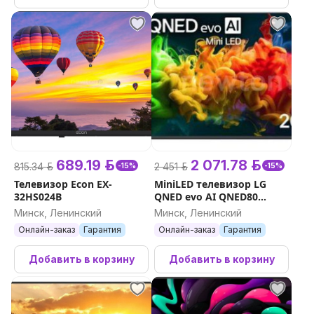
689.19 р.
2 071.78 р.
815.34 р.
2 451 р.
-15%
-15%
Телевизор Econ EX-
MiniLED телевизор LG
32HS024B
QNED evo AI QNED80
55QNED80B6B
Минск, Ленинский
Минск, Ленинский
Онлайн-заказ
Гарантия
Онлайн-заказ
Гарантия
Добавить в корзину
Добавить в корзину