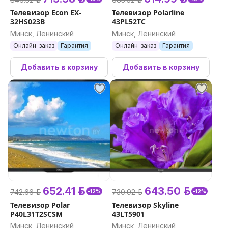
Телевизор Econ EX-
Телевизор Polarline
32HS023B
43PL52TC
Минск, Ленинский
Минск, Ленинский
Онлайн-заказ
Гарантия
Онлайн-заказ
Гарантия
Добавить в корзину
Добавить в корзину
652.41 р.
643.50 р.
742.66 р.
730.92 р.
-12%
-12%
Телевизор Polar
Телевизор Skyline
P40L31T2SCSM
43LT5901
Минск, Ленинский
Минск, Ленинский