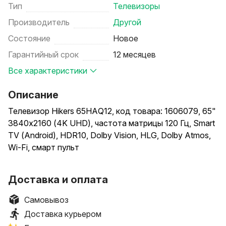
Тип
Телевизоры
Производитель
Другой
Состояние
Новое
Гарантийный срок
12 месяцев
Все характеристики
Описание
Телевизор Hikers 65HAQ12, код товара: 1606079, 65"
3840x2160 (4K UHD), частота матрицы 120 Гц, Smart
TV (Android), HDR10, Dolby Vision, HLG, Dolby Atmos,
Wi-Fi, смарт пульт
Способы доставки: самовывоз, доставка курьером.
Доставка и оплата
Способы оплаты (при получении): наличными,
банковской картой.
Самовывоз
Доставка курьером
Условия самовывоза: стоимость – бесплатно.