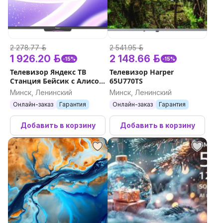
2 278.77 р.
2 541.95 р.
1 926.20 р.
2 148.66 р.
-15%
-15%
Телевизор Яндекс ТВ
Телевизор Harper
Станция Бейсик с Алисой
65U770TS
55 YNDX-00076
Минск, Ленинский
Минск, Ленинский
Онлайн-заказ
Гарантия
Онлайн-заказ
Гарантия
Добавить в корзину
Добавить в корзину