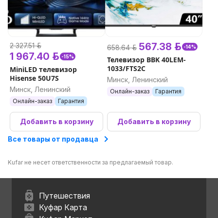
567.38 р.
2 327.51 р.
658.64 р.
-14%
1 967.40 р.
-15%
Телевизор BBK 40LEM-
1033/FTS2C
MiniLED телевизор
Hisense 50U7S
Минск, Ленинский
Минск, Ленинский
Онлайн-заказ
Гарантия
Онлайн-заказ
Гарантия
Добавить в корзину
Добавить в корзину
Все товары от продавца
Kufar не несет ответственности за предлагаемый товар.
Путешествия
Куфар Карта