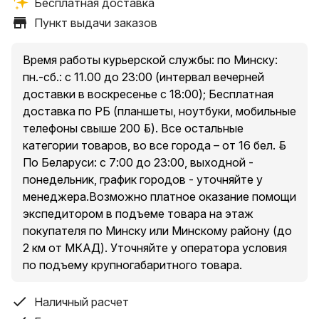
Бесплатная доставка
Пункты выдачи заказов:
Пункт выдачи заказов
1. Минск, пр. Независимости, 185, оф. 36
2. Минский р-н, Новодворский с/, 40/2, бизнес-центр
«S-UNION»
Время работы курьерской службы: по Минску:
3. Минск, ул. Притыцкого, 23А, ТЦ «Орбита Молл», 2
пн.-сб.: с 11.00 до 23:00 (интервал вечерней
этаж
доставки в воскресенье с 18:00); Бесплатная
4. Минск, ул. Денисовская, 37, в торце здания
доставка по РБ (планшеты, ноутбуки, мобильные
5. Минск, ул. Куйбышева, 44, помещение 2-Н
телефоны свыше 200 руб.). Все остальные
* есть ограничения по категории доставляемых
категории товаров, во все города – от 16 бел. руб.
товаров в пункты выдачи, подробнее уточняйте у
По Беларуси: с 7:00 до 23:00, выходной -
менеджера при оформлении заказа.
понедельник, график городов - уточняйте у
менеджера.Возможно платное оказание помощи
экспедитором в подъеме товара на этаж
Условия доставки курьером по Минску и Минскому
покупателя по Минску или Минскому району (до
району (до 2 км от МКАД за исключением п. Сокол и
2 км от МКАД). Уточняйте у оператора условия
Аэропорт-Минск ):
по подъему крупногабаритного товара.
Доставка товаров стоимостью свыше 200 руб. –
бесплатно.
Наличный расчет
Доставка товаров стоимостью до 200 руб. – от 10