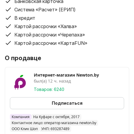
Банковская карточка
рублей.
Система «Расчет» (ЕРИП)
Доставка товара производится бесплатно до
В кредит
подъезда (до забора в частном доме) покупателя.
Картой рассрочки «Халва»
Условия доставки курьером по Беларуси (кроме
Картой рассрочки «Черепаха»
Минска и Минского района):
Картой рассрочки «КартаFUN»
Бесплатная доставка (планшеты, ноутбуки,
мобильные телефоны свыше 200 руб.). Все остальные
О продавце
категории товаров, во все города – от 16 бел. руб.
(географию и конечную стоимость доставки
Интернет-магазин Newton.by
необходимо индивидуально уточнять у оператора).
был(а) 12 ч. назад
Товаров: 6240
Доставка товара по регионам производится до
подъезда или до забора в частном доме.
Подписаться
Срок доставки по Беларуси составляет от 1-ого дня
до 5-ти дней со дня принятия заказа; в некоторых
Компания
На Куфаре с октября, 2017
случаях срок доставки может быть увеличен по
Контактное лицо: оператор магазина newton.by
согласованию с покупателем.
ООО Клик Шоп
УНП: 693287489