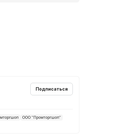
Подписаться
омторгшоп
ООО ''Промторгшоп''