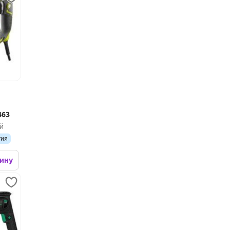
463
й
тия
зину