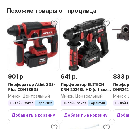
Похожие товары от продавца
901 р.
641 р.
833 р
Перфоратор Atlet SDS-
Перфоратор ELITECH
Перфор
Plus CDH18BD5
CRH 2024BL HD (с 1-им
DHR242Z
АКБ, кейс)
Минск, Центральный
Минск, Центральный
Минск,
Онлайн-заказ
Гарантия
Онлайн-заказ
Гарантия
Онлайн-
Добавить в корзину
Добавить в корзину
Добав