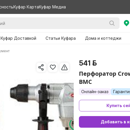
сность
Куфар Карта
Куфар Медиа
 Куфар Доставкой
Статьи Куфара
Дома и коттеджи
умент
541 р.
Перфоратор Cro
BMC
Онлайн-заказ
Гаранти
Купить се
Добавить в к