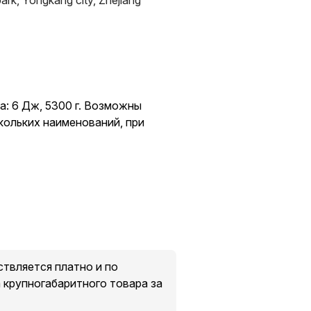
park, Yongkang city, Zhejiang
ра: 6 Дж, 5300 г. Возможны
скольких наименований, при
твляется платно и по
крупногабаритного товара за