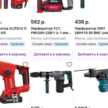
.
562 р.
438 р.
атор ELITECH П
Перфоратор P.I.T.
Перфоратор DWT
 HD
PBH20H-22B/1 (с 1-им
SBHP10-30 BMC (ке
АКБ, кейс)
 Центральный
Минск, Центральный
Минск, Центральны
заказ
Гарантия
Онлайн-заказ
Гарантия
Онлайн-заказ
Гаран
ить в корзину
Добавить в корзину
Добавить в кор