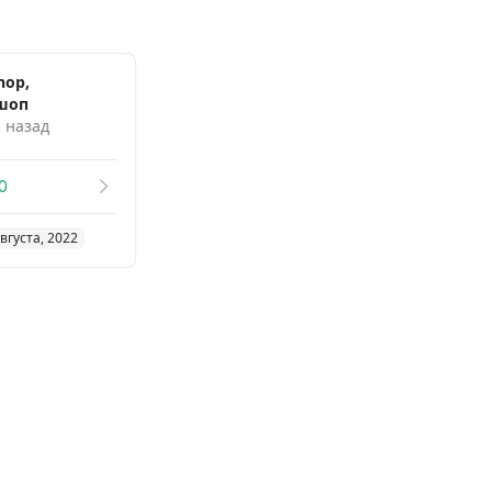
hop,
шоп
. назад
0
вгуста, 2022