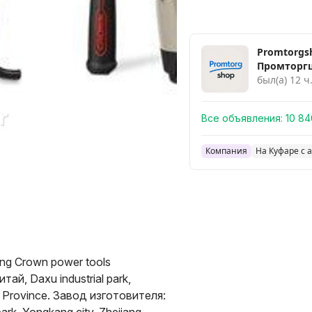
Promtorgs
Промторг
был(а) 12 ч
Все объявления:
10 84
Компания
На Куфаре с а
ng Crown power tools
итай, Daxu industrial park,
g Province. Завод изготовителя: