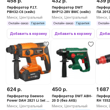
458 р.
432 р.
439 р
Перфоратор P.I.T.
Перфоратор DWT
Перфор
PBH32-C6 (кейс)
BHP12-28V BMC (кейс)
ПА 2012
кейс)
Минск, Центральный
Минск, Центральный
Минск,
Онлайн-заказ
Гарантия
Онлайн-заказ
Гарантия
Онлайн-
Добавить в корзину
Добавить в корзину
Добав
624 р.
450 р.
1 687
Перфоратор Daewoo
Перфоратор DWT ABH-
Перфор
Power DAH 2821 Li Set (с
20 D (без АКБ)
RH 1552
1-им АКБ, кейс)
Минск, Центральный
Минск, Центральный
Минск,