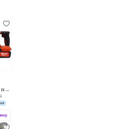
(с 2-
й
тия
зину