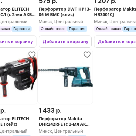
.
575 р.
1 207 р.
атор ELITECH
Перфоратор DWT HP13-
Перфоратор Makit
СЛ (с 2-мя АКБ,
06 M BMC (кейс)
HR3001CJ
 Центральный
Минск, Центральный
Минск, Центральны
заказ
Гарантия
Онлайн-заказ
Гарантия
Онлайн-заказ
Гаран
ить в корзину
Добавить в корзину
Добавить в кор
 р.
1 433 р.
атор ELITECH
Перфоратор Makita
E (кейс)
DHR242RFE (с 2-мя АКБ,
кейс)
 Центральный
Минск, Центральный