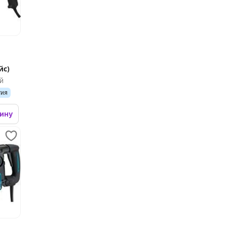
йс)
й
тия
зину