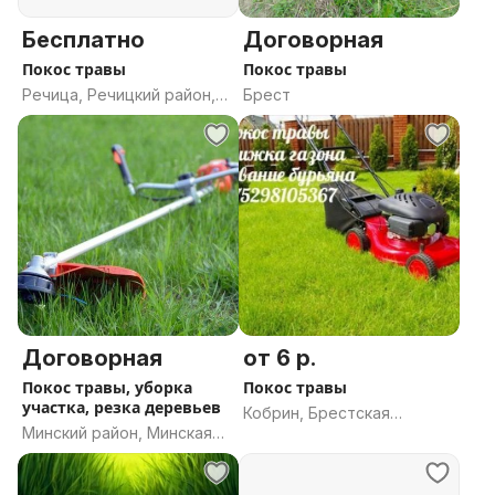
Бесплатно
Договорная
Покос травы
Покос травы
Речица, Речицкий район,
Брест
Гомельская область
Договорная
от 6 р.
Покос травы, уборка
Покос травы
участка, резка деревьев
Кобрин, Брестская
Минский район, Минская
область
область