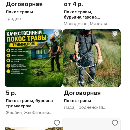
Договорная
от 4 р.
Покос травы
Покос травы,
бурьяна,газона
Гродно
минитрактором
Молодечно, Минская
область
5 р.
Договорная
Покос травы, бурьяна
Покос травы
триммером
Лида, Гродненская
Жлобин, Жлобинский
область
район, Гомельская
область