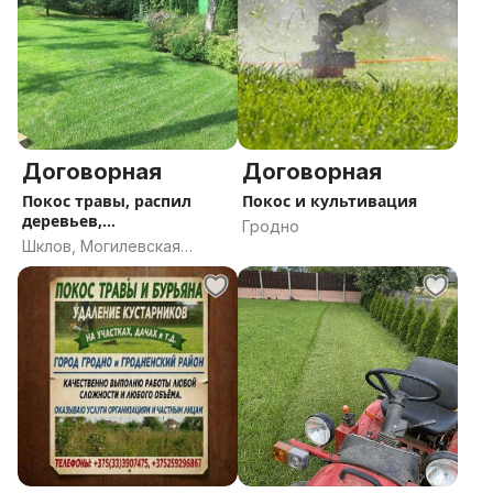
Договорная
Договорная
Покос травы, распил
Покос и культивация
деревьев,
Гродно
благоустройство.
Шклов, Могилевская
область