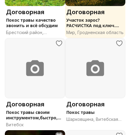
Договорная
Договорная
Покос травы качество
Участок зарос?
звонить и всё обсудим
РАСЧИСТКА под ключ.
Спил, покос, вырубка
Брестский район,
Мир, Гродненская область
кустарника.
Брестская область
Договорная
Договорная
Покос травы своим
Покос травы
инструментом,быстро,
Шарковщина, Витебская
качественно
Витебск
область