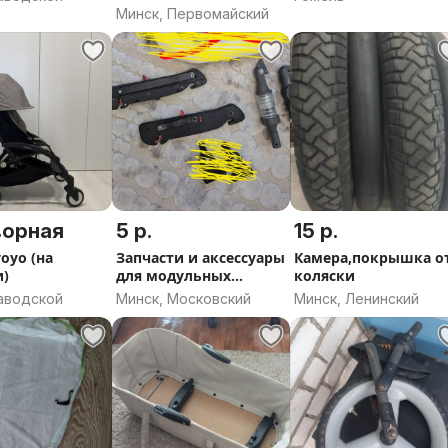
Минск, Первомайский
ворная
5 р.
15 р.
oyo (на
Запчасти и аксессуары
Камера,покрышка о
и)
для модульных
коляски
колясок
Заводской
Минск, Московский
Минск, Ленинский