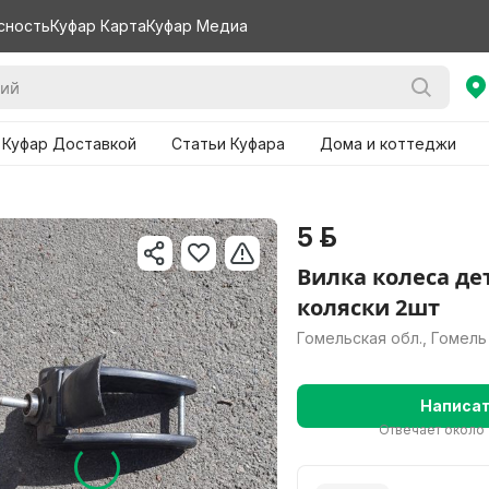
сность
Куфар Карта
Куфар Медиа
 Куфар Доставкой
Статьи Куфара
Дома и коттеджи
5 р.
Вилка колеса де
коляски 2шт
Гомельская обл., Гомель
Написа
Отвечает около 