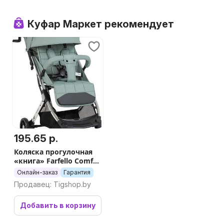
Куфар Маркет рекомендует
195.65 р.
Коляска прогулочная
«книга» Farfello Comfy
Go Comfort CG-001
Онлайн-заказ
Гарантия
(зеленый/
Продавец: Tigshop.by
серебристый)
Добавить в корзину