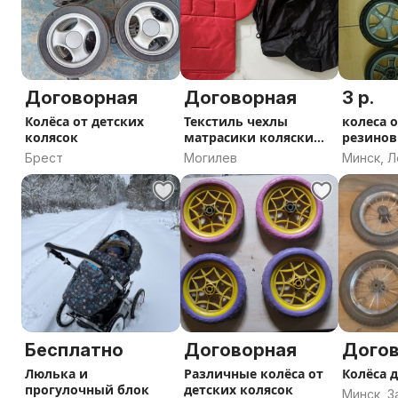
Договорная
Договорная
3 р.
Колëса от детских
Текстиль чехлы
колеса 
колясок
матрасики коляски
резино
Babytime , Yoya
Брест
Могилев
Минск, Л
Бесплатно
Договорная
Дого
Люлька и
Различные колёса от
Колёса 
прогулочный блок
детских колясок
Минск, 