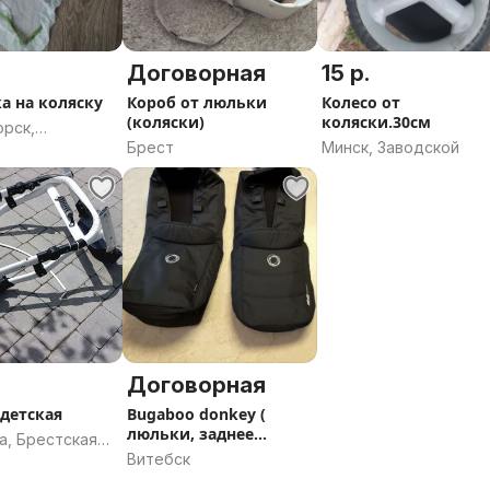
Договорная
15 р.
а на коляску
Короб от люльки
Колесо от
(коляски)
коляски.30см
орск,
Брест
Минск, Заводской
кая область
Договорная
 детская
Bugaboo donkey (
люльки, заднее
а, Брестская
колесо с тормозом)
Витебск