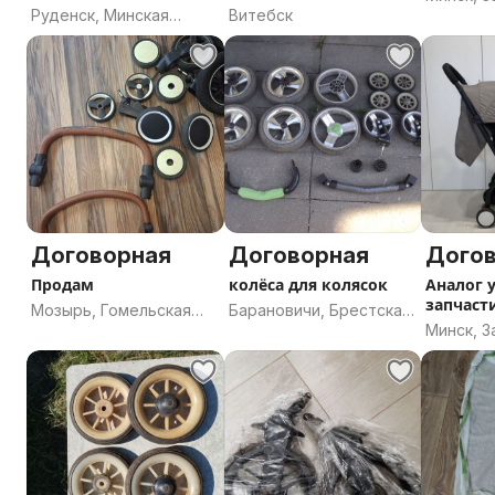
Руденск, Минская
Витебск
область
Договорная
Договорная
Дого
Продам
колёса для колясок
Аналог y
запчаст
Мозырь, Гомельская
Барановичи, Брестская
Минск, 
область
область