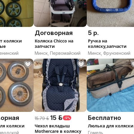
Договорная
5 р.
от коляски
Коляска Chicco на
Ручка на
вые
запчасти
коляску,запчасти
енинский
Минск, Первомайский
Минск, Фрунзенский
ворная
15 р.
Бесплатно
15.79 р.
-5%
для коляски
Чехол вкладыш
Люлька для коляски
Mothercare в коляску
Заводской
Гомель