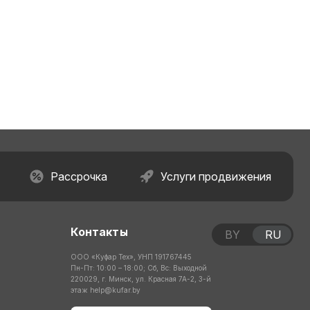
Рассрочка
Услуги продвижения
Контакты
BY
RU
ООО «Куфар Тех», УНП 191767445
Пн-Пт: 10:00 – 18:00; Сб, Вс: Выходной
220029, г. Минск, ул. Красная 7А-2, 3-й
этаж
help@kufar.by