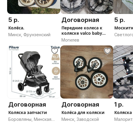
5 р.
Договорная
5 р.
Колёса.
Передние колеса к
Москитк
коляске valco baby
Минск, Фрунзенский
Светлог
snap duo
Могилев
Гомельс
Договорная
Договорная
1 р.
Коляска запчасти
Колёса для коляски
Коляска
Боровляны, Минская
Минск, Заводской
Малорит
область
область