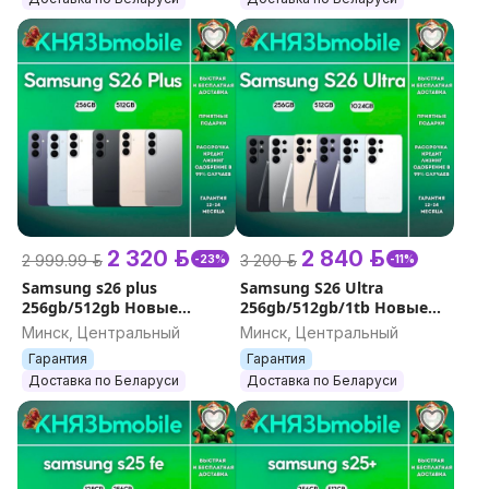
2 320 р.
2 840 р.
2 999.99 р.
3 200 р.
-23%
-11%
Samsung s26 plus
Samsung S26 Ultra
256gb/512gb Новые
256gb/512gb/1tb Новые
Гарантия
Гарантия
Минск, Центральный
Минск, Центральный
Гарантия
Гарантия
Доставка по Беларуси
Доставка по Беларуси