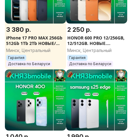
3 380 р.
2 250 р.
iPhone 17 PRO MAX 256Gb
HONOR 600 PRO 12/256GB,
512Gb 1Tb 2Tb НОВЫЕ/
12/512GB. НОВЫЕ.
ОРИГИНАЛ/ГАРАНТИЯ/
ОРИГИНАЛ. ГАРАНТИЯ.
Минск, Центральный
Минск, Центральный
ПОДАРКИ
ДОСТАВКА
Гарантия
Гарантия
Доставка по Беларуси
Доставка по Беларуси
1 040 р.
1 990 р.