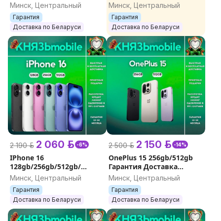
ДОСТАВКА
ГАРАНТИЯ./ПОДАРКИ
Минск, Центральный
Минск, Центральный
Гарантия
Гарантия
Доставка по Беларуси
Доставка по Беларуси
2 060 р.
2 150 р.
2 190 р.
2 500 р.
-6%
-14%
IPhone 16
OnePlus 15 256gb/512gb
128gb/256gb/512gb/
Гарантия Доставка
ГАРАНТИЯ/ДОСТАВКА
Кредит
Минск, Центральный
Минск, Центральный
Гарантия
Гарантия
Доставка по Беларуси
Доставка по Беларуси