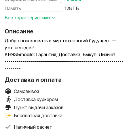
Память
128 ГБ
Все характеристики
Описание
Добро пожаловать в мир технологий будущего —
уже сегодня!
КНЯЗЬmobile: Гарантия, Доставка, Выкуп, Лизинг!
-----------------------------------------------------------
--------
Откройте для себя безупречный сервис и выгодные
Доставка и оплата
условия на новейшую технику. Мы делаем
технологии доступными для каждого!
Самовывоз
Доставка курьером
Наши преимущества:
Пункт выдачи заказов
Только новая и оригинальная техника! Все
Бесплатная доставка
устройства запечатаны, не активированы и
проходят предпродажную проверку.
Наличный расчет