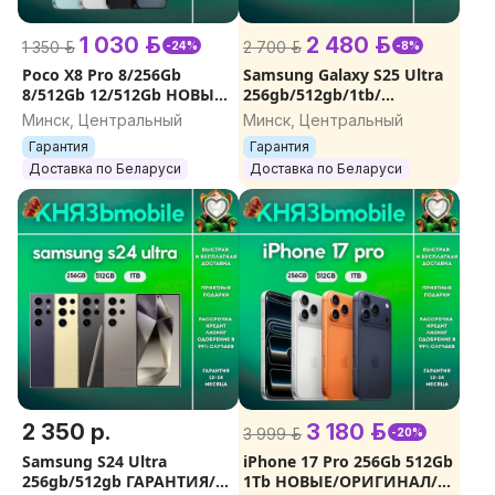
1 030 р.
2 480 р.
1 350 р.
2 700 р.
-24%
-8%
Poco X8 Pro 8/256Gb
Samsung Galaxy S25 Ultra
8/512Gb 12/512Gb НОВЫЕ.
256gb/512gb/1tb/
ОРИГИНАЛ
ГАРАНТИЯ/ДОСТАВКА
Минск, Центральный
Минск, Центральный
Гарантия
Гарантия
Доставка по Беларуси
Доставка по Беларуси
2 350 р.
3 180 р.
3 999 р.
-20%
Samsung S24 Ultra
iPhone 17 Pro 256Gb 512Gb
256gb/512gb ГАРАНТИЯ/
1Tb НОВЫЕ/ОРИГИНАЛ/