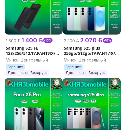
1 400 р.
2 070 р.
1 600 р.
2 300 р.
-13%
-10%
Samsung S25 FE
Samsung S25 plus
128/256/512/ГАРАНТИЯ/
256gb/512gb/ГАРАНТИЯ/
ДОСТАВКА
ДОСТАВКА
Минск, Центральный
Минск, Центральный
Гарантия
Гарантия
Доставка по Беларуси
Доставка по Беларуси