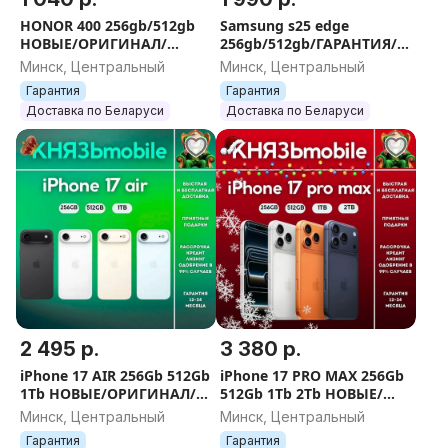
HONOR 400 256gb/512gb
Samsung s25 edge
НОВЫЕ/ОРИГИНАЛ/
256gb/512gb/ГАРАНТИЯ/
ГАРАНТИЯ/
НОВЫЕ
Минск, Центральный
Минск, Центральный
Гарантия
Гарантия
Доставка по Беларуси
Доставка по Беларуси
2 495 р.
3 380 р.
iPhone 17 AIR 256Gb 512Gb
iPhone 17 PRO MAX 256Gb
1Tb НОВЫЕ/ОРИГИНАЛ/
512Gb 1Tb 2Tb НОВЫЕ/
ГАРАНТИЯ/ПОДАРКИ
ОРИГИНАЛ/ГАРАНТИЯ/
Минск, Центральный
Минск, Центральный
ПОДАРКИ
Гарантия
Гарантия