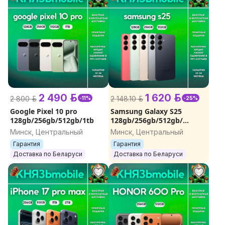
2 490 р.
1 620 р.
2 800 р.
2 148.10 р.
-11%
-25%
Google Pixel 10 pro
Samsung Galaxy S25
128gb/256gb/512gb/1tb
128gb/256gb/512gb/
ГАРАНТИЯ/ДОСТАВКА
Минск, Центральный
Минск, Центральный
Гарантия
Гарантия
Доставка по Беларуси
Доставка по Беларуси