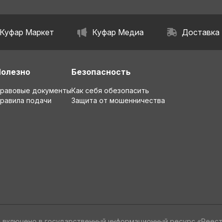
Куфар Маркет
Куфар Медиа
Доставка
Полезно
Безопасность
равовые документы
Как себя обезопасить
равила подачи
Защита от мошенничества
» включено в государственный информационный ресурс «Реес