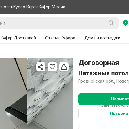
сность
Куфар Карта
Куфар Медиа
 Куфар Доставкой
Статьи Куфара
Дома и коттеджи
Договорная
Натяжные потол
Гродненская обл., Ново
Написа
Отвечает около
Позвони