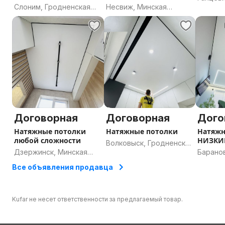
ПОДАРОК
Слоним, Гродненская
Несвиж, Минская
област
область
область
Договорная
Договорная
Дого
Натяжные потолки
Натяжные потолки
Натяжн
любой сложности
НИЗКИ
Волковыск, Гродненская
Дзержинск, Минская
Барано
область
область
област
Все объявления продавца
Kufar не несет ответственности за предлагаемый товар.