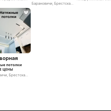
ПОДАРОК
Барановичи, Брестская
ь
область
ворная
ые потолки
Е ЦЕНЫ
вичи, Брестская
ь