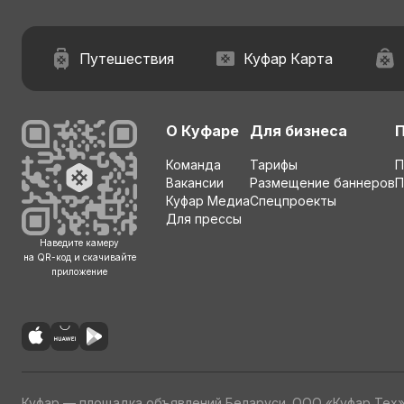
Путешествия
Куфар Карта
О Куфаре
Для бизнеса
Команда
Тарифы
П
Вакансии
Размещение баннеров
П
Куфар Медиа
Спецпроекты
Для прессы
Наведите камеру
на QR-код и скачивайте
приложение
Куфар — площадка объявлений Беларуси. ООО «Куфар Тех