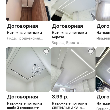
Договорная
Договорная
Дого
Натяжные потолки
Натяжные потолки
Натяжн
Береза
Лида, Гродненская
Ивацев
Береза, Брестская
область
област
область
Договорная
3.99 р.
Дого
Натяжные потолки
Натяжные потолки
Натяжн
любой сложности
СВЕТИЛЬНИКИ в
Ганцеви