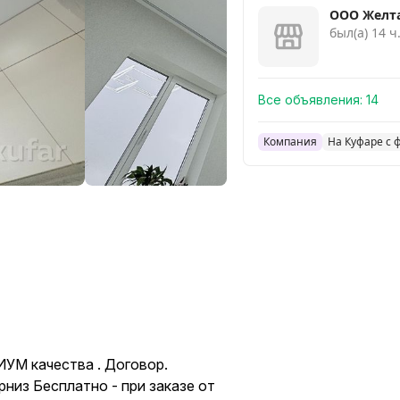
ООО Желта
был(а) 14 ч
Все объявления:
14
Компания
На Куфаре с 
УМ качества . Договор.
рниз Бесплатно - при заказе от