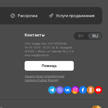
Рассрочка
Услуги продвижения
Контакты
BY
RU
ООО «Куфар Тех», УНП 191767445
Пн-Пт: 10:00 – 18:00; Сб, Вс: Выходной
220029, г. Минск, ул. Красная 7А-2, 3-й
этаж
help@kufar.by
Помощь
Защита прав потребителей
сервиса Куфар Маркет
тр