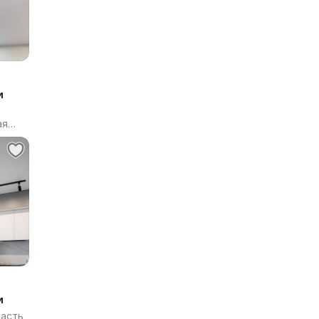
и
ая
и
ласть