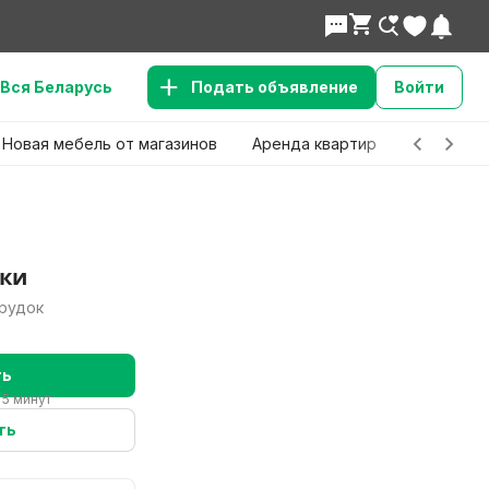
Вся Беларусь
Подать объявление
Войти
Новая мебель от магазинов
Аренда квартир
Детские 
ки
грудок
ть
 5 минут
ть