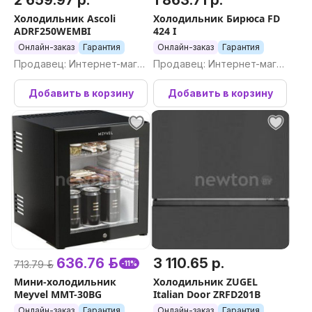
2 659.97 р.
1 863.71 р.
Холодильник Ascoli
Холодильник Бирюса FD
ADRF250WEMBI
424 I
Онлайн-заказ
Гарантия
Онлайн-заказ
Гарантия
Продавец: Интернет-магаз
Продавец: Интернет-магаз
ин Newton.by
ин Newton.by
Добавить в корзину
Добавить в корзину
636.76 р.
3 110.65 р.
713.79 р.
-11%
Мини-холодильник
Холодильник ZUGEL
Meyvel MMT-30BG
Italian Door ZRFD201B
Онлайн-заказ
Гарантия
Онлайн-заказ
Гарантия