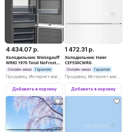
4 434.07 р.
1 472.31 р.
Холодильник Weissgauff
Холодильник Haier
WRKI 1970 Total NoFrost
CEF530CWRG
Inverter Premium Ecofresh
Онлайн-заказ
Гарантия
Онлайн-заказ
Гарантия
Inox
Продавец: Интернет-магаз
Продавец: Интернет-магаз
ин Newton.by
ин Newton.by
Добавить в корзину
Добавить в корзину