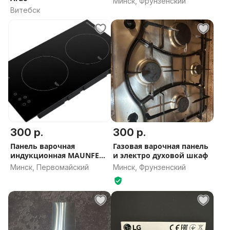
Минск, Фрунзенский
Витебск
300 р.
300 р.
Панель варочная
Газовая варочная панель
индукционная MAUNFELD
и электро духовой шкаф
EVI.292-BK
Минск, Первомайский
Минск, Фрунзенский