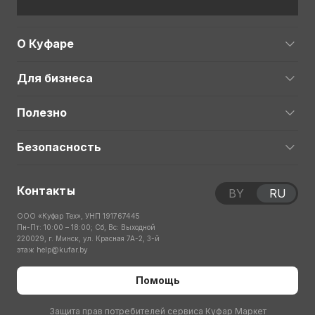
О Куфаре
Для бизнеса
Полезно
Безопасность
Контакты
BY
RU
ООО «Куфар Тех», УНП 191767445
Пн-Пт: 10:00 – 18:00; Сб, Вс: Выходной
220029, г. Минск, ул. Красная 7А-2, 3-й
этаж
help@kufar.by
Помощь
Защита прав потребителей сервиса Куфар Маркет