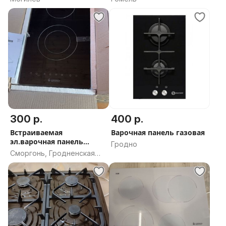
300 р.
400 р.
Встраиваемая
Варочная панель газовая
эл.варочная панель
Гродно
GEFEST ПВЭ 4002 К5
Сморгонь, Гродненская
область