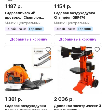
1 187 р.
1 154 р.
Гидравлический
Садовая воздуходувка
дровокол Champion
Champion GBR476
LSH5001H
Минск, Центральный
Минск, Центральный
Онлайн-заказ
Гарантия
Онлайн-заказ
Гарантия
Добавить в корзину
Добавить в корзину
1 361 р.
2 036 р.
Садовая воздуходувка
Дровокол электрический