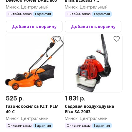
Daewoo Power DABL 800
Brait BLS630S /
pm01988385461
Минск, Центральный
Минск, Центральный
Онлайн-заказ
Гарантия
Онлайн-заказ
Гарантия
Добавить в корзину
Добавить в корзину
525 р.
1 831 р.
Газонокосилка P.I.T. PLM
Садовая воздуходувка
40-C
Efco SA 2063
Минск, Центральный
Минск, Центральный
Онлайн-заказ
Гарантия
Онлайн-заказ
Гарантия