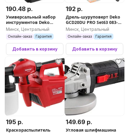
190.48 р.
192 р.
Универсальный набор
Дрель-шуруповерт Deko
инструментов Deko
GCD20DU PRO Set63 083-
DKAT108 (108 предметов)
1039 (с 2-мя АКБ, кейс)
Минск, Центральный
Минск, Центральный
Онлайн-заказ
Гарантия
Онлайн-заказ
Гарантия
Добавить в корзину
Добавить в корзину
195 р.
149.69 р.
Краскораспылитель
Угловая шлифмашина