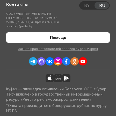
Контакты
BY
RU
ООО «Куфар Тех», УНП 191767445
Пн-Пт: 10:00 – 18:00; Сб, Вс: Выходной
220029, г. Минск, ул. Красная 7А-2, 3-й
этаж
help@kufar.by
Помощь
Защита прав потребителей сервиса Куфар Маркет
Куфар — площадка объявлений Беларуси. ООО «Куфар
Тех» включено в государственный информационный
ресурс «Реестр рекламораспространителей»
*Оплата производится в белорусских рублях по курсу
НБ РБ.