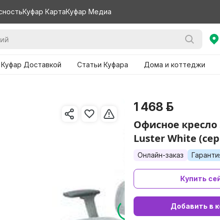
сность
Куфар Карта
Куфар Медиа
 Куфар Доставкой
Статьи Куфара
Дома и коттеджи
1 468 р.
Офисное кресло 
Luster White (се
Онлайн-заказ
Гаранти
Купить се
Добавить в к