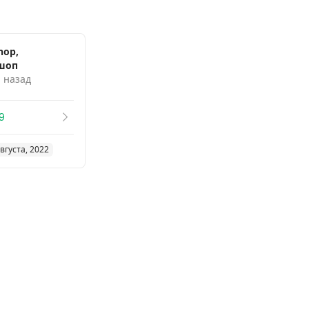
hop,
шоп
. назад
9
вгуста, 2022