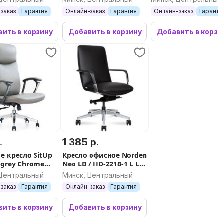
адюминиевая база)
пластик, черный/
заказ
Гарантия
Онлайн-заказ
Гарантия
Онлайн-заказ
Гаран
нейлон)
ить в корзину
Добавить в корзину
Добавить в кор
.
1 385 р.
е кресло SitUp
Кресло офисное Norden
 grey Chrome
Neo LB / HD-2218-1 L LB
а Grey)
(черная кожа/
 Центральный
Минск, Центральный
алюминиевая база)
заказ
Гарантия
Онлайн-заказ
Гарантия
ить в корзину
Добавить в корзину