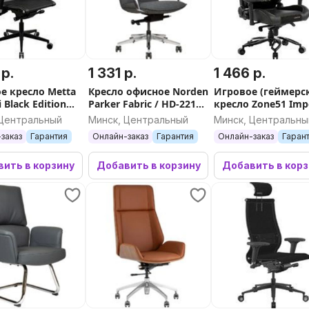
 р.
1 331 р.
1 466 р.
е кресло Metta
Кресло офисное Norden
Игровое (геймерс
 Black Edition
Parker Fabric / HD-2216-
кресло Zone51 Impe
ерный)
5 H-1 (серый войлок/
Royal
 Центральный
Минск, Центральный
Минск, Центральны
алюминиевая база)
заказ
Гарантия
Онлайн-заказ
Гарантия
Онлайн-заказ
Гаран
ить в корзину
Добавить в корзину
Добавить в кор