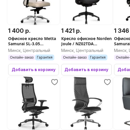
1 400 р.
1 421 р.
1 346
Офисное кресло Metta
Кресло офисное Norden
Офисно
Samurai SL-3.05
Joule / NZ02TDA
Samurai
молочный
(черный, ткань)
Pro (ч
Минск, Центральный
Минск, Центральный
Минск,
Онлайн-заказ
Гарантия
Онлайн-заказ
Гарантия
Онлайн-
Добавить в корзину
Добавить в корзину
Добав