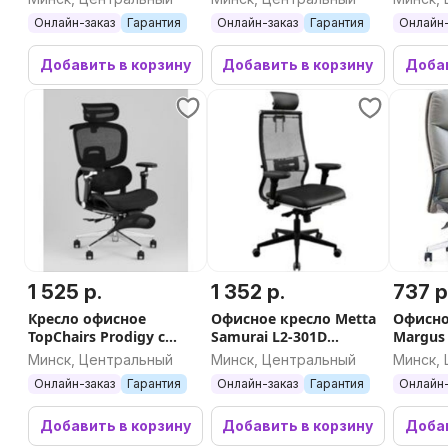
Онлайн-заказ
Гарантия
Онлайн-заказ
Гарантия
Онлайн-
Добавить в корзину
Добавить в корзину
Добав
1 525 р.
1 352 р.
737 р
Кресло офисное
Офисное кресло Metta
Офисно
TopChairs Prodigy с
Samurai L2-301D
Margus
оттоманкой (черный)
M06.B11.G22.W03
(экокож
Минск, Центральный
Минск, Центральный
Минск,
(черный)
Онлайн-заказ
Гарантия
Онлайн-заказ
Гарантия
Онлайн-
Добавить в корзину
Добавить в корзину
Добав