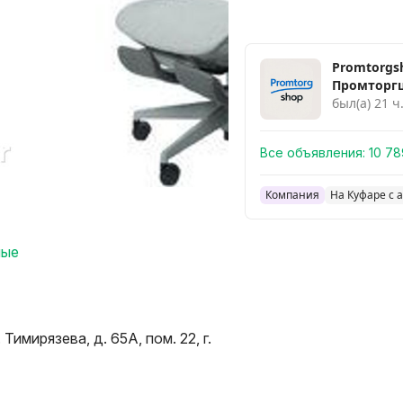
Promtorgs
Промторг
был(а) 21 ч
Все объявления:
10 78
Компания
На Куфаре с а
ные
Тимирязева, д. 65A, пом. 22, г.