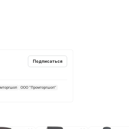
Подписаться
омторгшоп
ООО ''Промторгшоп''