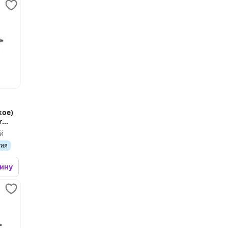
кое)
r
й
тия
зину