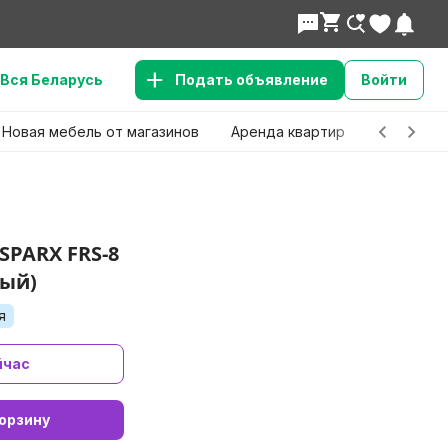
Вся Беларусь
Подать объявление
Войти
Новая мебель от магазинов
Аренда квартир
Детские 
SPARX FRS-8
рый)
я
йчас
орзину