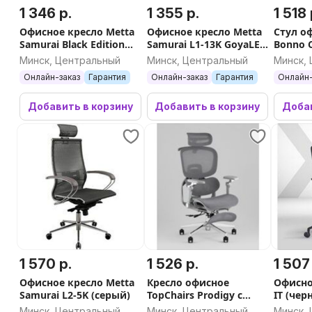
1 346 р.
1 355 р.
1 518 
Офисное кресло Metta
Офисное кресло Metta
Стул о
Samurai Black Edition
Samurai L1-13K GoyaLE
Bonno C
Basic (черный)
(темно-серый)
CF (сер
Минск, Центральный
Минск, Центральный
Минск,
алюмин
Онлайн-заказ
Гарантия
Онлайн-заказ
Гарантия
Онлайн-
Добавить в корзину
Добавить в корзину
Добав
1 570 р.
1 526 р.
1 507
Офисное кресло Metta
Кресло офисное
Офисно
Samurai L2-5K (серый)
TopChairs Prodigy с
IT (чер
оттоманкой (серый)
Минск, Центральный
Минск, Центральный
Минск,