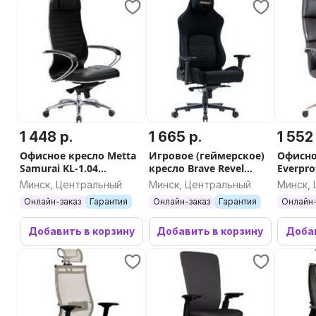
1 448 р.
1 665 р.
1 552
Офисное кресло Metta
Игровое (геймерское)
Офисно
Samurai KL-1.04
кресло Brave Revel
Everpro
(черный)
Black (черный)
(натур
Минск, Центральный
Минск, Центральный
Минск,
Онлайн-заказ
Гарантия
Онлайн-заказ
Гарантия
Онлайн-
Добавить в корзину
Добавить в корзину
Добав