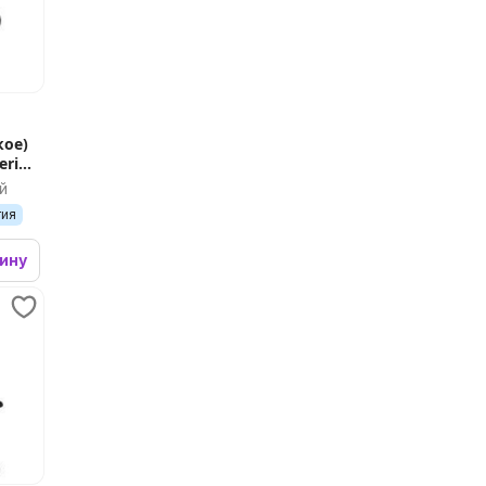
кое)
rial
й
тия
зину