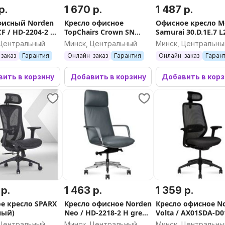
р.
1 670 р.
1 487 р.
фисный Norden
Кресло офисное
Офисное кресло M
F / HD-2204-2 V
TopChairs Crown SN
Samurai 30.D.1E.7 L
ая кожа/
A312-A 8383-14 Walnut
(черный)
 Центральный
Минск, Центральный
Минск, Центральны
иевая база)
Back (коричневый)
заказ
Гарантия
Онлайн-заказ
Гарантия
Онлайн-заказ
Гаран
ить в корзину
Добавить в корзину
Добавить в кор
 р.
1 463 р.
1 359 р.
е кресло SPARX
Кресло офисное Norden
Кресло офисное N
ный)
Neo / HD-2218-2 H grey
Volta / AX01SDA-D0
(серая кажа/
(сетка, черный/
 Центральный
Минск, Центральный
Минск, Центральны