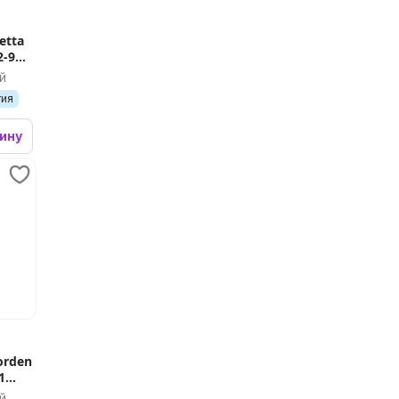
etta
2-9D
й
тия
зину
orden
1
й