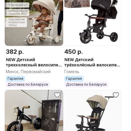
382 р.
450 р.
NEW Детский
NEW Детский
трехколесный велосипед
трёхколёсный велосипед
беговел 9 в 1 BubaGO BG
с ручкой QPlay Comfo-
Минск, Первомайский
Гомель
211 Malanka Бежевый
Max Comfor1 + ДОСТАВКА
Гарантия
Гарантия
Доставка по Беларуси
Доставка по Беларуси