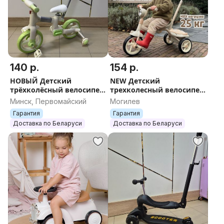
140 р.
154 р.
НОВЫЙ Детский
NEW Детский
трёхколёсный велосипед
трехколесный велосипед
с ручкой Trike 616 +
BubaGo BG 200 Jerry
Минск, Первомайский
Могилев
БЕСПЛАТНАЯ ОТПРАВКА
Гарантия
Гарантия
Доставка по Беларуси
Доставка по Беларуси