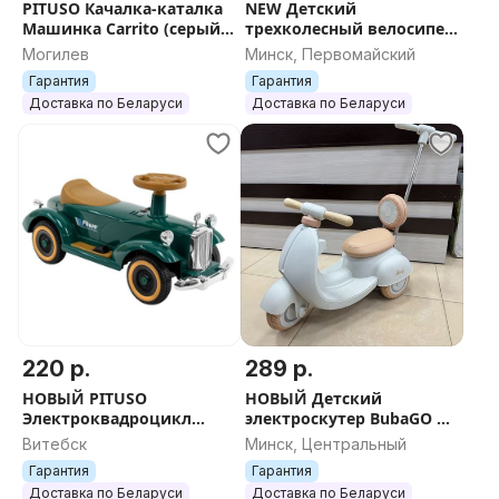
PITUSO Качалка-каталка
NEW Детский
Машинка Carrito (серый,
трехколесный велосипед
синий) + БЕСПЛАТНАЯ
с ручкой управления
Могилев
Минск, Первомайский
отправка по РБ
Qplay Prime2 + ДОСТАВКА
Гарантия
Гарантия
Доставка по Беларуси
Доставка по Беларуси
220 р.
289 р.
НОВЫЙ PITUSO
НОВЫЙ Детский
Электроквадроцикл
электроскутер BubaGO BG
(мобиль) Ретро Red/
165 Bicly + БЕСПЛАТНАЯ
Витебск
Минск, Центральный
Красный + БЕСПЛАТНАЯ
отправка
Гарантия
Гарантия
отправка
Доставка по Беларуси
Доставка по Беларуси