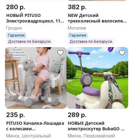
280 р.
382 р.
НОВЫЙ PITUSO
NEW Детский
Электроквадроцикл, 116-
трехколесный велосипед
NEW
беговел 9 в 1 BubaGO BG
Гродно
Могилев
6V/4.5Ah,20W*1,колеса
211 Malanka Черно-
Гарантия
Гарантия
пласт,свет,муз,68*43*47с
желтый
Доставка по Беларуси
Доставка по Беларуси
м
235 р.
289 р.
PITUSO Качалка-Лошадка
НОВЫЕ Детский
с колесами
электроскутер BubaGO BG
мягконаб.,муз.,Серый с
165 Bicly
Минск, Центральный
Минск, Первомайский