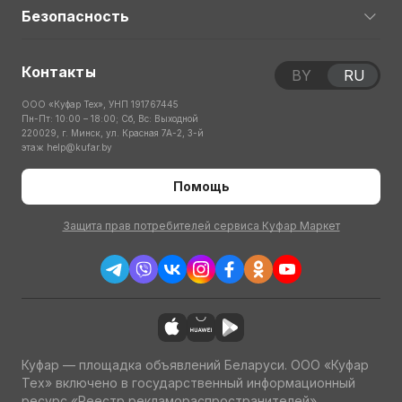
Безопасность
Контакты
BY
RU
ООО «Куфар Тех», УНП 191767445
Пн-Пт: 10:00 – 18:00; Сб, Вс: Выходной
220029, г. Минск, ул. Красная 7А-2, 3-й
этаж
help@kufar.by
Помощь
Защита прав потребителей сервиса Куфар Маркет
Куфар — площадка объявлений Беларуси. ООО «Куфар
Тех» включено в государственный информационный
ресурс «Реестр рекламораспространителей»