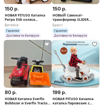
150 р.
150 р.
НОВАЯ PITUSO Каталка
НОВЫЙ Самокат-
Ретро EVA колеса
трансформер SLIDER
(молочный, розовый,
IT49GY с ручкой
Витебск
Брест
бирюзовый) +
управления, цвет черный
Гарантия
Гарантия
БЕСПЛАТНАЯ отправка по
+ БЕСПЛАТНАЯ отправка
Доставка по Беларуси
Доставка по Беларуси
РБ
80 р.
199 р.
НОВАЯ Каталка Everflo
НОВАЯ PITUSO Качалка-
Bulldozer и Everflo Tractor
каталка Паровозик с