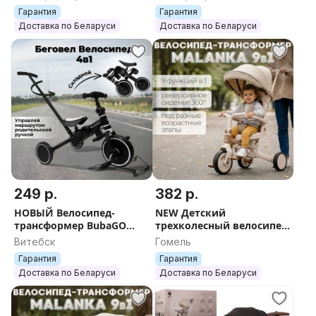
белым, 74*30*64см +
Гарантия
Гарантия
Бесплатная отправка
Доставка по Беларуси
Доставка по Беларуси
249 р.
382 р.
НОВЫЙ Велосипед-
NEW Детский
трансформер BubaGO
трехколесный велосипед
Flint + ОТПРАВКА по РБ
беговел 9 в 1 BubaGO BG
Витебск
Гомель
211 Malanka Коричневый
Гарантия
Гарантия
Доставка по Беларуси
Доставка по Беларуси