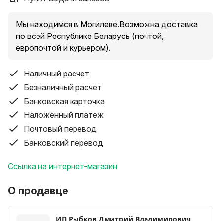
QPlay Elite1 - новинка 2026 года! Велосипед
изготовлен из самых лучших материалов,
представляет собой удобный в использовании,
Мы находимся в Могилеве.Возможна доставка
легкий, и одновременно функциональный велик.
по всей Республике Беларусь (почтой,
Изящная и современная модель!
европочтой и курьером).
Характеристика детского трёхколёсного
велосипеда QPlay Elite1:
Наличный расчет
- EVA колеса 9 и 8 дюймов;
Безналичный расчет
- поворотное на 180 градусов сиденье;
Банковская карточка
- колясочная крыша;
Наложенный платеж
- мягкая наклонная спинка;
Почтовый перевод
- пятиточечный ремень безопасности;
- подстаканник;
Банковский перевод
- мягкая накладка на сиденье;
- съемная/складная колясочная крыша;
Ссылка на интернет-магазин
- стояночный тормоз;
- разъемная/съемная дуга безопасности;
О продавце
- складные подножки;
- корзина;
ИП Рыбков Дмитрий Владимирович