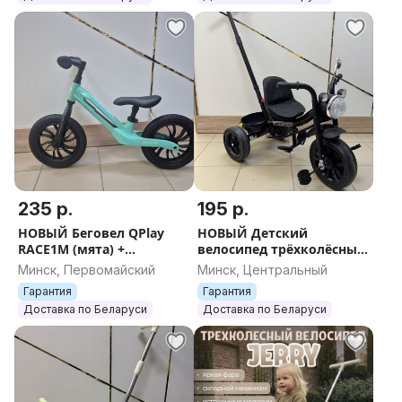
235 р.
195 р.
НОВЫЙ Беговел QPlay
НОВЫЙ Детский
RACE1M (мята) +
велосипед трёхколёсный
БЕСПЛАТНАЯ отправка
Trike Formula F9 +
Минск, Первомайский
Минск, Центральный
Отправка по РБ
Гарантия
Гарантия
Доставка по Беларуси
Доставка по Беларуси