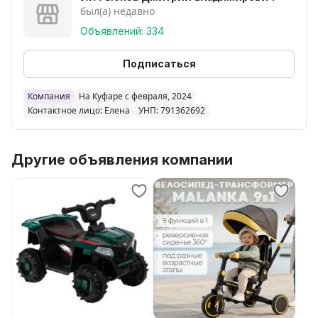
- съемный козырек на молнии;
был(а) недавно
- регулируемая по высоте ручка управления;
Объявлений: 334
- цветная коробка;
Размер велосипеда: 117х50х102 см.
Подписаться
Размер коробки: 55х32х30 см.
Вес велосипеда: 9 кг.
Компания
На Куфаре с февраля, 2024
Производство: Китай.
Контактное лицо: Елена
УНП: 791362692
...............................................................................
Смотрите все объявления продавца! У нас много
Другие объявления компании
интересных товаров