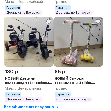
+ Бесплатная отправка
толкателем Grey/Серый +
Минск, Первомайский
Гродно
европочтой
Бесплатная отправка по
Гарантия
Гарантия
РБ
Доставка по Беларуси
Доставка по Беларуси
130 р.
85 р.
НОВЫЙ Детский
НОВЫЙ Самокат
велосипед трёхколёсный
трехколесный Slider,
Trike Formula F8 +
колеса светящиеся, руль
Минск, Центральный
Гродно
БЕСПЛАТНАЯ ОТПРАВКА
складной + ОТПРАВКА
Гарантия
Гарантия
Доставка по Беларуси
Доставка по Беларуси
Все объявления продавца