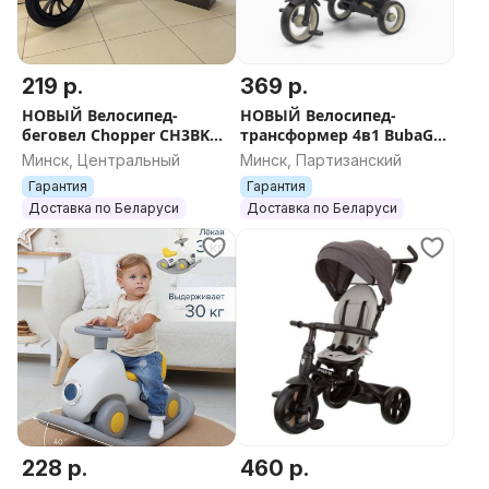
219 р.
369 р.
НОВЫЙ Велосипед-
НОВЫЙ Велосипед-
беговел Chopper CH3BK
трансформер 4в1 BubaGO
(2025) + БЕСПЛАТНАЯ
Marco + ДОСТАВКА
Минск, Центральный
Минск, Партизанский
отправка
Гарантия
Гарантия
Доставка по Беларуси
Доставка по Беларуси
228 р.
460 р.