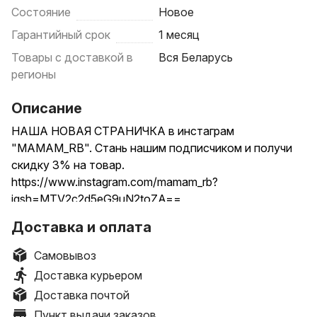
Состояние
Новое
Гарантийный срок
1 месяц
Товары с доставкой в
Вся Беларусь
регионы
Описание
НАША НОВАЯ СТРАНИЧКА в инстаграм
"MAMAM_RB". Стань нашим подписчиком и получи
скидку 3% на товар.
https://www.instagram.com/mamam_rb?
igsh=MTV2c2d5eG9uN2toZA==
...............................................................................
Доставка и оплата
Акция!
Бесплатная доставка на данный велосипед до
Самовывоз
двери по всей Республике Беларусь!!!
Доставка курьером
...............................................................................
Доставка почтой
Велосипед детский трёхколёсный QPlay Elite1
Пункт выдачи заказов