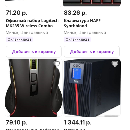
71.20 р.
83.26 р.
Офисный набор Logitech
Клавиатура HAFF
MK235 Wireless Combo
Synthblood
920-007949
Минск, Центральный
Минск, Центральный
Онлайн-заказ
Онлайн-заказ
Добавить в корзину
Добавить в корзину
79.10 р.
1 344.11 р.