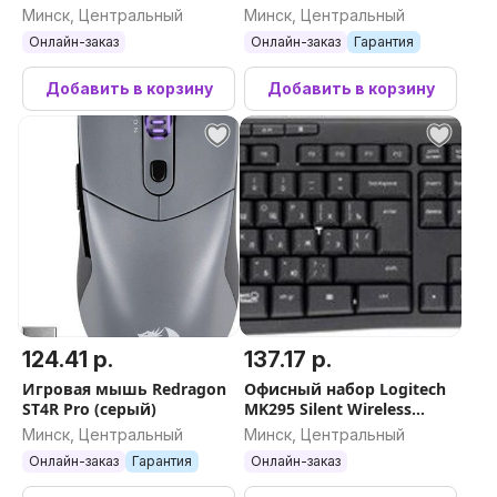
Минск, Центральный
Минск, Центральный
Онлайн-заказ
Онлайн-заказ
Гарантия
Добавить в корзину
Добавить в корзину
124.41 р.
137.17 р.
Игровая мышь Redragon
Офисный набор Logitech
ST4R Pro (серый)
MK295 Silent Wireless
Combo 920-009813
Минск, Центральный
Минск, Центральный
(графитовый)
Онлайн-заказ
Гарантия
Онлайн-заказ