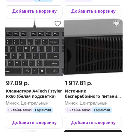
Добавить в корзину
Добавить в корзину
97.09 р.
1 917.81 р.
Клавиатура A4Tech Fstyler
Источник
FX60 (белая подсветка)
бесперебойного питания
Powerman Online 3000 RT
Минск, Центральный
Минск, Центральный
Онлайн-заказ
Гарантия
Онлайн-заказ
Гарантия
Добавить в корзину
Добавить в корзину