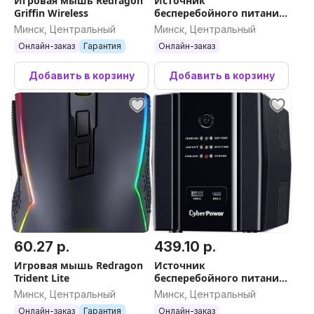
Игровая мышь Redragon
Источник
Griffin Wireless
бесперебойного питания
Powercom Macan MAC-
Минск, Центральный
Минск, Центральный
1500
Онлайн-заказ
Гарантия
Онлайн-заказ
Добавить в корзину
Добавить в корзину
60.27 р.
439.10 р.
Игровая мышь Redragon
Источник
Trident Lite
бесперебойного питания
CyberPower UT1500EG
Минск, Центральный
Минск, Центральный
Онлайн-заказ
Гарантия
Онлайн-заказ