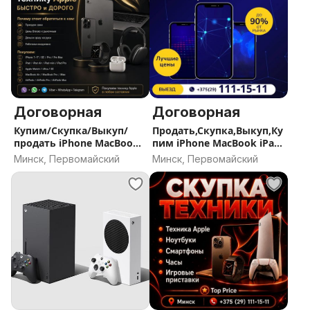
Договорная
Договорная
Купим/Скупка/Выкуп/
Продать,Скупка,Выкуп,Ку
продать iPhone MacBook
пим iPhone MacBook iPad
iPad MacBook Apple Watch
MacBook Apple Watch
Минск, Первомайский
Минск, Первомайский