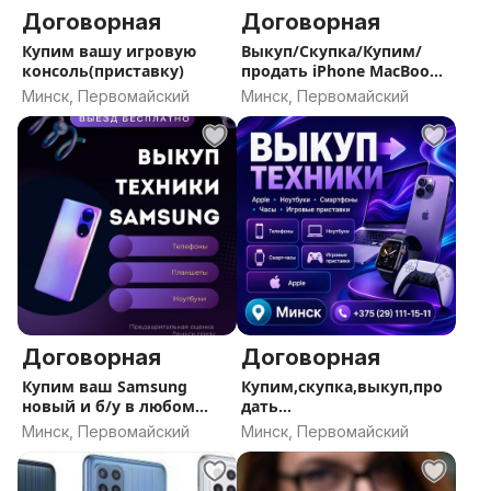
Договорная
Договорная
Купим вашу игровую
Выкуп/Скупка/Купим/
консоль(приставку)
продать iPhone MacBook
iPad MacBook Apple Watch
Минск, Первомайский
Минск, Первомайский
Договорная
Договорная
Купим ваш Samsung
Купим,скупка,выкуп,про
новый и б/у в любом
дать
состоянии
:Apple,Ноутбук,Смартфон,
Минск, Первомайский
Минск, Первомайский
Часы,Игровую консоль