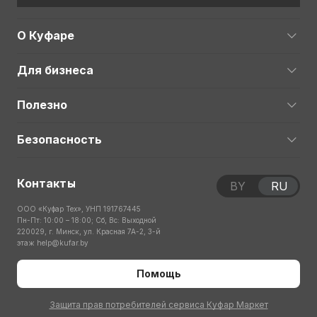
О Куфаре
Для бизнеса
Полезно
Безопасность
Контакты
BY
RU
ООО «Куфар Тех», УНП 191767445
Пн-Пт: 10:00 – 18:00; Сб, Вс: Выходной
220029, г. Минск, ул. Красная 7А-2, 3-й
этаж
help@kufar.by
Помощь
Защита прав потребителей сервиса Куфар Маркет