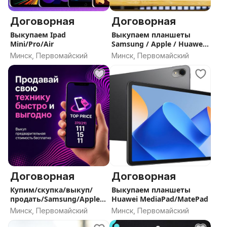
Договорная
Договорная
Выкупаем Ipad
Выкупаем планшеты
Mini/Pro/Air
Samsung / Apple / Huawei
/ Lenovo / Xiaomi /
Минск, Первомайский
Минск, Первомайский
Microsoft
Договорная
Договорная
Купим/скупка/выкуп/
Выкупаем планшеты
продать/Samsung/Apple/
Huawei MediaPad/MatePad
Huawei/Xiaomi
Минск, Первомайский
Минск, Первомайский