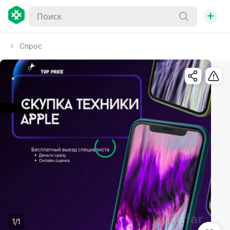
+
Спрос
1/1