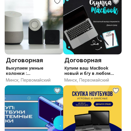
Договорная
Договорная
Выкупаем умные
Купим ваш MacBook
колонки :
новый и б/у в любом
HomePod/Harman
состоянии
Минск, Первомайский
Минск, Первомайский
Kardon/Yandex