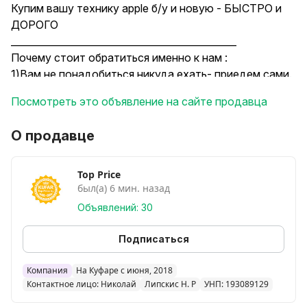
Купим вашу технику apple б/у и новую - БЫСТРО и
ДОРОГО
_______________________________________________
Почему стоит обратиться именно к нам :
1)Вам не понадобиться никуда ехать- приедем сами.
2)Предлагаем цены близко к рыночным.
Посмотреть это объявление на сайте продавца
3)Деньги сразу на руки.
4)Работаем ежедневно.
О продавце
________________________________________________
Покупаем технику Apple в любом состоянии:
iPhone 7, iPhone 7 Plus;
Top Price
был(а) 6 мин. назад
iPhone 8, iPhone 8 Plus;
iPhone SE 2 2020, iPhone SE 3 2022;
Объявлений: 30
iPhone XR;
iPhone X;
Подписаться
iPhone XS / iPhone XS Max/
iPhone 11/ iPhone 11 Pro / iPhone 11 Pro Max/
Компания
На Куфаре с июня, 2018
Контактное лицо: Николай
Липскис Н. Р
УНП: 193089129
iPhone 12 /iPhone 12 Mini / iPhone 12 Pro /iPhone 12 Pro
Max/