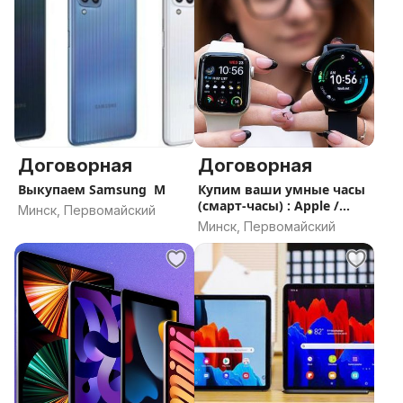
Договорная
Договорная
Выкупаем Samsung M
Купим ваши умные часы
(смарт-часы) : Apple /
Минск, Первомайский
Samsung / Garmin /Xiaomi
Минск, Первомайский
/ Huawei / Amazfit