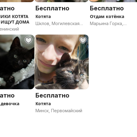
атно
Бесплатно
Бесплатно
ЧИКИ КОТЯТА
Котята
Отдам котёнка
 ИЩУТ ДОМА
Шклов, Могилевская
Марьина Горка,
енинский
область
Минская область
атно
Бесплатно
 девочка
Котята
Минск, Первомайский