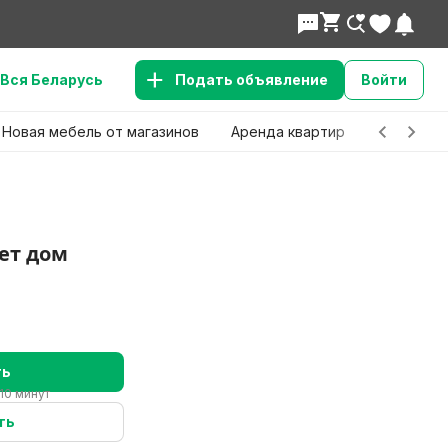
Вся Беларусь
Подать объявление
Войти
Новая мебель от магазинов
Аренда квартир
Детские 
ет дом
ть
10 минут
ть