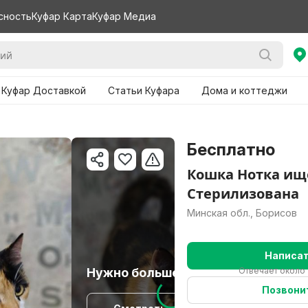
сность
Куфар Карта
Куфар Медиа
 Куфар Доставкой
Статьи Куфара
Дома и коттеджи
Бесплатно
Кошка Нотка ищ
Стерилизована
Минская обл., Борисов
Написа
Нужно больше вариантов?
Отвечает около 
Позвони