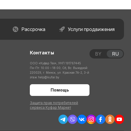
Рассрочка
Услуги продвижения
Контакты
BY
RU
ООО «Куфар Тех», УНП 191767445
Пн-Пт: 10:00 – 18:00; Сб, Вс: Выходной
220029, г. Минск, ул. Красная 7А-2, 3-й
этаж
help@kufar.by
Помощь
Защита прав потребителей
сервиса Куфар Маркет