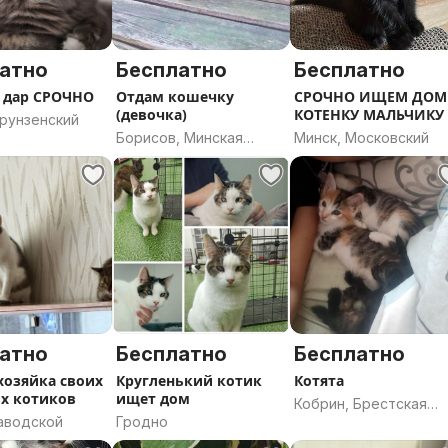
атно
Бесплатно
Бесплатно
 дар СРОЧНО
Отдам кошечку
СРОЧНО ИЩЕМ ДОМ
(девочка)
КОТЕНКУ МАЛЬЧИКУ
Фрунзенский
Борисов, Минская
Минск, Московский
область
атно
Бесплатно
Бесплатно
хозяйка своих
Кругленький котик
Котята
х котиков
ищет дом
Кобрин, Брестская
Заводской
Гродно
область