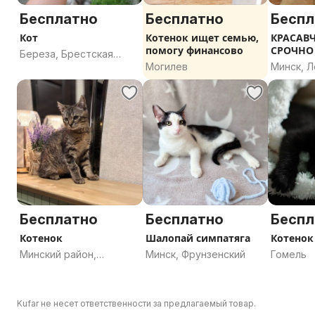
Бесплатно
Бесплатно
Беспл
Кот
Котенок ищет семью,
КРАСАВ
помогу финансово
СРОЧНО
Береза, Брестская
Могилев
Минск, Л
область
Бесплатно
Бесплатно
Беспл
Котенок
Шалопай симпатяга
Котенок
Минский район,
Минск, Фрунзенский
Гомель
Минская область
Kufar не несет ответственности за предлагаемый товар.