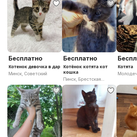
Бесплатно
Бесплатно
Беспл
Котенок девочка в дар
Котёнок котята кот
Котята
кошка
Минск, Советский
Молодеч
Пинск, Брестская
область
область