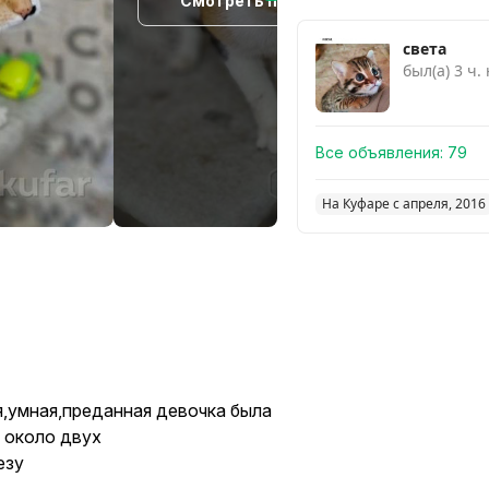
Смотреть похожие
света
был(а) 3 ч.
Все объявления:
79
На Куфаре с апреля, 2016
я,умная,преданная девочка была
 около двух
езу