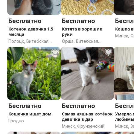
Бесплатно
Бесплатно
Беспл
Котенок девочка 1.5
Котята в хорошие
Кошка в
месяца
руки
Минск, 
Полоцк, Витебская
Орша, Витебская
область
область
Бесплатно
Бесплатно
Беспл
Кошечка ищет дом
Самая няшная котёнок
Умерла 
девочка в дар
любимы
Гродно
Минск, Фрунзенский
Минск, 