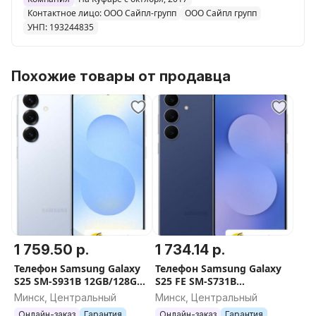
Контактное лицо: ООО Сайпл-групп
ООО Сайпл групп
УНП: 193244835
Похожие товары от продавца
1 759.50 р.
1 734.14 р.
Телефон Samsung Galaxy
Телефон Samsung Galaxy
S25 SM-S931B 12GB/128GB
S25 FE SM-S731B
(голубой)
8GB/256GB (синий)
Минск, Центральный
Минск, Центральный
Онлайн-заказ
Гарантия
Онлайн-заказ
Гарантия