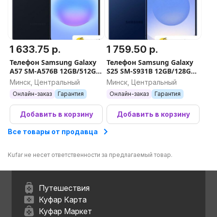
1 633.75 р.
1 759.50 р.
Телефон Samsung Galaxy
Телефон Samsung Galaxy
A57 SM-A576B 12GB/512GB
S25 SM-S931B 12GB/128GB
(синий)
(синий)
Минск, Центральный
Минск, Центральный
Онлайн-заказ
Гарантия
Онлайн-заказ
Гарантия
Добавить в корзину
Добавить в корзину
Все товары от продавца
Kufar не несет ответственности за предлагаемый товар.
Путешествия
Куфар Карта
Куфар Маркет