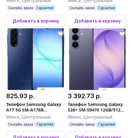
Минск, Центральный
Минск, Центральный
Онлайн-заказ
Гарантия
Онлайн-заказ
Гарантия
Добавить в корзину
Добавить в корзину
825.93 р.
3 392.73 р.
Телефон Samsung Galaxy
Телефон Samsung Galaxy
A17 5G SM-A176B
S26+ SM-S9470 12GB/512GB
6GB/128GB (синий)
(лавандовый)
Минск, Центральный
Минск, Центральный
Онлайн-заказ
Гарантия
Онлайн-заказ
Гарантия
Добавить в корзину
Добавить в корзину