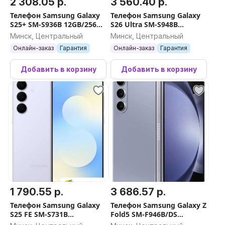
2 308.05 р.
3 560.40 р.
Телефон Samsung Galaxy
Телефон Samsung Galaxy
S25+ SM-S936B 12GB/256GB
S26 Ultra SM-S948B
(мятный)
12GB/512GB (белый)
Минск, Центральный
Минск, Центральный
Онлайн-заказ
Гарантия
Онлайн-заказ
Гарантия
Добавить в корзину
Добавить в корзину
1 790.55 р.
3 686.57 р.
Телефон Samsung Galaxy
Телефон Samsung Galaxy Z
S25 FE SM-S731B
Fold5 SM-F946B/DS
8GB/256GB (голубой)
12GB/256GB (голубой)