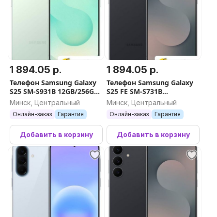
1 894.05 р.
1 894.05 р.
Телефон Samsung Galaxy
Телефон Samsung Galaxy
S25 SM-S931B 12GB/256GB
S25 FE SM-S731B
(мятный)
8GB/512GB (черный)
Минск, Центральный
Минск, Центральный
Онлайн-заказ
Гарантия
Онлайн-заказ
Гарантия
Добавить в корзину
Добавить в корзину