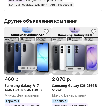
Контактное лицо: Дмитрий
УНП: 193969918
Другие объявления компании
460 р.
2 070 р.
Samsung Galaxy A17
Samsung Galaxy S26 256GB
4GB/128GB 6GB/128GB
512GB
8GB/256GB
Минск, Центральный
Минск, Центральный
Гарантия
Гарантия
Доставка по Беларуси
Доставка по Беларуси