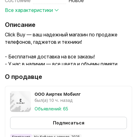
Состояние
Новое
Все характеристики
Описание
Click Buy — ваш надежный магазин по продаже
телефонов, гаджетов и техники!
- Бесплатная доставка на все заказы!
- У нас в наличии — все цвета и объемы памяти.
- Мы предоставляем гарантию 3 года на все товары.
О продавце
Покупайте с уверенностью, выбирайте лучшее с Click
Buy!
ООО Аиртех Мобилг
был(а) 10 ч. назад
Объявлений: 65
Подписаться
Компания
На Куфаре с апреля, 2025