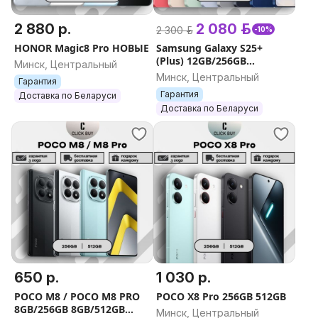
2 880 р.
2 080 р.
2 300 р.
-10%
HONOR Magic8 Pro НОВЫЕ
Samsung Galaxy S25+
(Plus) 12GB/256GB
Минск, Центральный
12GB/512GB
Минск, Центральный
Гарантия
Гарантия
Доставка по Беларуси
Доставка по Беларуси
650 р.
1 030 р.
POCO M8 / POCO M8 PRO
POCO X8 Pro 256GB 512GB
8GB/256GB 8GB/512GB
Минск, Центральный