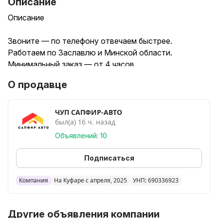
Описание
Описание
Звоните — по телефону отвечаем быстрее.
Работаем по Заславлю и Минской области.
Минимальный заказ — от 4 часов.
О продавце
Выполняем копку траншей и земляные работы
экскаватором-погрузчиком CASE 695SV.
ЧУП САПФИР-АВТО
был(а) 16 ч. назад
Основные виды работ:
Объявлений: 10
траншеи под кабель и коммуникации
траншеи под воду и канализацию
Подписаться
разработка ям и котлованов
обратная засыпка
Компания
На Куфаре с апреля, 2025
УНП: 690336923
погрузка грунта и строительного мусора
планировка территории после земляных работ
Другие объявления компании
бурение отверстий под столбы, заборы и опоры