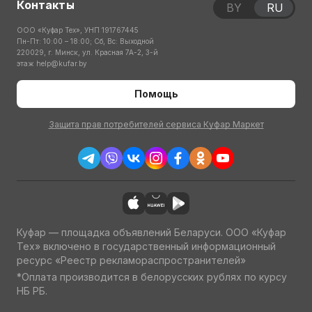
Контакты
BY
RU
ООО «Куфар Тех», УНП 191767445
Пн-Пт: 10:00 – 18:00; Сб, Вс: Выходной
220029, г. Минск, ул. Красная 7А-2, 3-й
этаж
help@kufar.by
Помощь
Защита прав потребителей сервиса Куфар Маркет
Куфар — площадка объявлений Беларуси. ООО «Куфар
Тех» включено в государственный информационный
ресурс «Реестр рекламораспространителей»
*Оплата производится в белорусских рублях по курсу
НБ РБ.