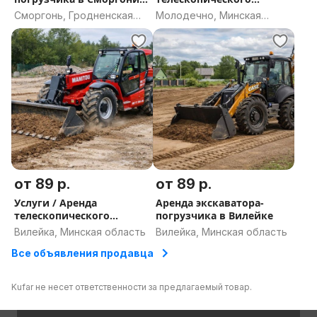
Земляные работы
погрузчика 5т
Сморгонь, Гродненская
Молодечно, Минская
область
область
от 89 р.
от 89 р.
Услуги / Аренда
Аренда экскаватора-
телескопического
погрузчика в Вилейке
погрузчика
Вилейка, Минская область
Вилейка, Минская область
Все объявления продавца
Kufar не несет ответственности за предлагаемый товар.