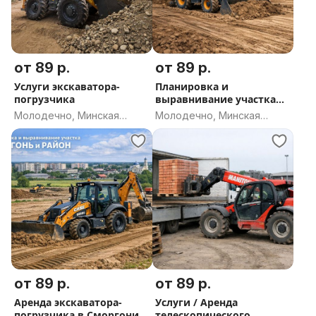
от 89 р.
от 89 р.
Услуги экскаватора-
Планировка и
погрузчика
выравнивание участка
Молодечно и район
Молодечно, Минская
Молодечно, Минская
область
область
от 89 р.
от 89 р.
Аренда экскаватора-
Услуги / Аренда
погрузчика в Сморгони/
телескопического