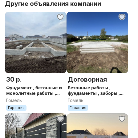
Другие объявления компании
30 р.
Договорная
Фундамент , бетонные и
Бетонные работы ,
монолитные работы ,
фундаменты , заборы ,
армопояс
черновой пол армопояс
Гомель
Гомель
Гарантия
Гарантия