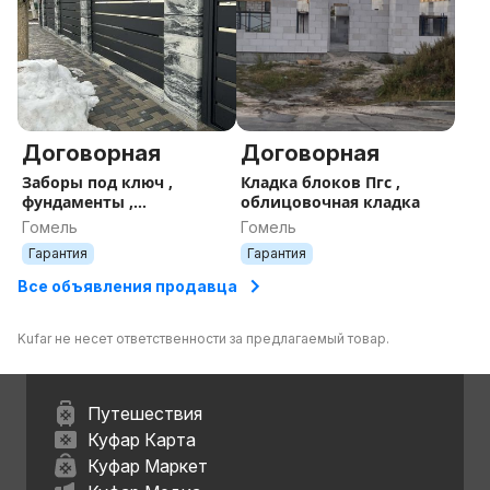
Договорная
Договорная
Заборы под ключ ,
Кладка блоков Пгс ,
фундаменты ,
облицовочная кладка
облицовочная кладка ,
Гомель
Гомель
жалюзи
Гарантия
Гарантия
Все объявления продавца
Kufar не несет ответственности за предлагаемый товар.
Путешествия
Куфар Карта
Куфар Маркет