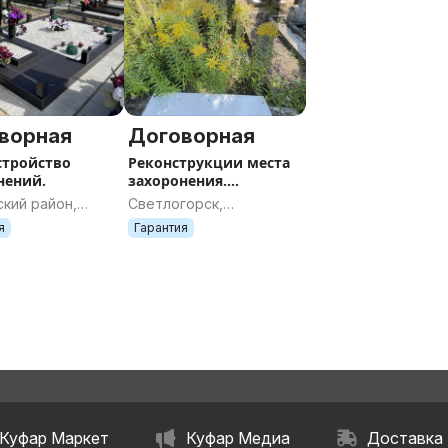
ворная
Договорная
стройство
Реконструкции места
нений.
захоронения.
Памятники + укладка
кий район,
Светлогорск,
плитки на могиле. Под
ская область
Гомельская область
я
Гарантия
ключ. Фото работ.
Куфар Маркет
Куфар Медиа
Доставка