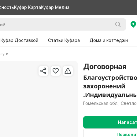
сность
Куфар Карта
Куфар Медиа
 Куфар Доставкой
Статьи Куфара
Дома и коттеджи
слуги
Договорная
Благоустройств
захоронений
.Индивидуальны
Гомельская обл., Светло
Написа
Позвони