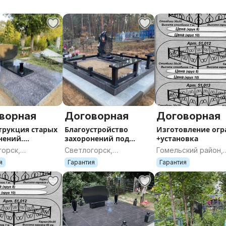
ворная
Договорная
Договорная
трукция старых
Благоустройство
Изготовление огр
нений.
захоронений под
+установка
м, укрепим,
ключ. Светлогорск.
горск,
Светлогорск,
Гомельский район,
строим.
ская область
Гомельская область
Гомельская област
я
Гарантия
Гарантия