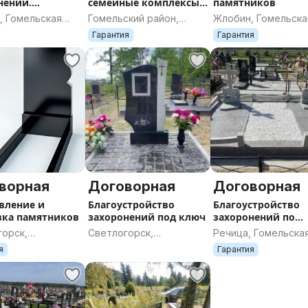
нений.
семейные комплексы
памятников
м, укрепим,
под ключ.
, Гомельская
Гомельский район,
Жлобин, Гомельска
строим.
ь
Гомельская область
область
Гарантия
Гарантия
ворная
Договорная
Договорная
вление и
Благоустройство
Благоустройство
вка памятников
захоронений под ключ
захоронений по
индивидуальным
горск,
Светлогорск,
Речица, Гомельска
эскизам
ская область
Гомельская область
область
я
Гарантия