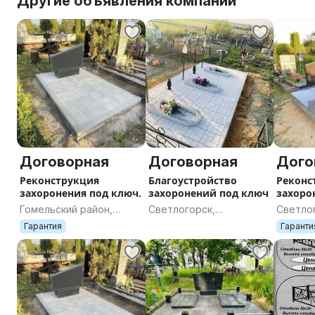
Другие объявления компании
Договорная
Договорная
Дого
Реконструкция
Благоустройство
Реконс
захоронения под ключ.
захоронений под ключ
захоро
Обнови
Гомельский район,
Светлогорск,
Светло
благоу
Гомельская область
Гомельская область
Гомель
Гарантия
Гаранти