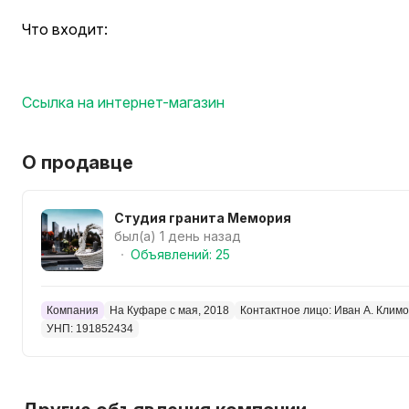
Что входит:
· Разработка эскиза с учетом ваших пожеланий.
· Подбор камня (гранит, мрамор).
Ссылка на интернет-магазин
· Художественная гравировка, портреты, эпитафии.
· Полное благоустройство участка (плитка, ограда, ск
О продавце
Никаких шаблонов — только уникальные решения.
Звоните, воплотим вашу идею в камне!
Студия гранита Мемория
был(а) 1 день назад
Объявлений: 25
Компания
На Куфаре с мая, 2018
Контактное лицо: Иван А. Клим
УНП: 191852434