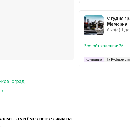
Студия гр
Мемория
был(а) 1 д
Все объявления:
25
Компания
На Куфаре с м
ков, оград
ка
уальность и было непохожим на
.