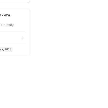
анита
ень назад
ая, 2018