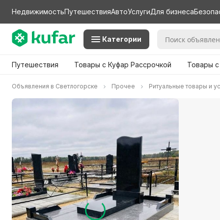
Недвижимость
Путешествия
Авто
Услуги
Для бизнеса
Безопа
Категории
Путешествия
Товары с Куфар Рассрочкой
Товары с
Объявления в Светлогорске
Прочее
Ритуальные товары и у