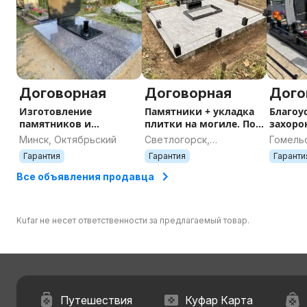
Договорная
Договорная
Дого
Изготовление
Памятники + укладка
Благоу
памятников и
плитки на могиле. Под
захоро
благоустройство
ключ. Фото работ.
Минск, Октябрьский
Светлогорск,
Гомельс
захоронения под ключ.
Гомельская область
Гомель
Гарантия
Гарантия
Гаранти
Все объявления продавца
Kufar не несет ответственности за предлагаемый товар.
Путешествия
Куфар Карта