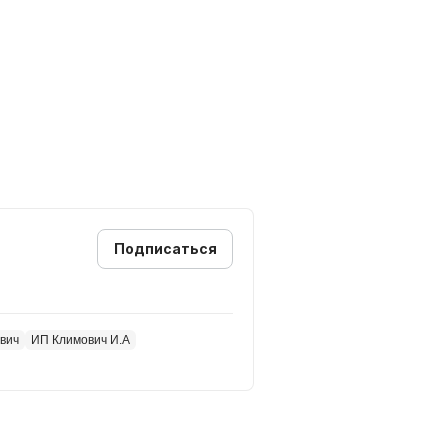
амья).
Подписаться
ович
ИП Климович И.А