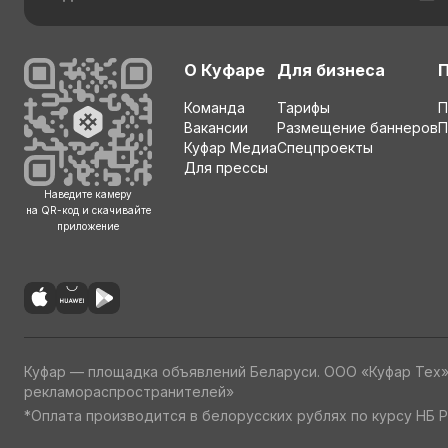
О Куфаре
Для бизнеса
Команда
Тарифы
П
Вакансии
Размещение баннеров
П
Куфар Медиа
Спецпроекты
Для прессы
Наведите камеру
на QR-код и скачивайте
приложение
Куфар — площадка объявлений Беларуси. ООО «Куфар Тех
рекламораспространителей»
*Оплата производится в белорусских рублях по курсу НБ Р