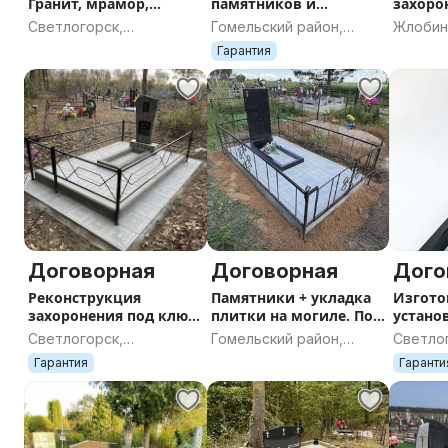
Гранит, мрамор,
памятников и
захоро
полимергранит.
благоустройство
Обнови
Светлогорск,
Гомельский район,
Жлобин
Продажа и установка.
захоронения под ключ.
благоу
Гомельская область
Гомельская область
област
Гарантия
Договорная
Договорная
Дого
Реконструкция
Памятники + укладка
Изгото
захоронения под ключ.
плитки на могиле. Под
устано
Демонтаж + новый
ключ. Фото работ.
Светлогорск,
Гомельский район,
Светло
комплекс +
Гомельская область
Гомельская область
Гомель
Гарантия
Гаранти
благоустройство.