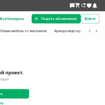
Вся Беларусь
Подать объявление
Войти
Новая мебель от магазинов
Аренда квартир
Детские 
о
й проект.
горск
ть
ть