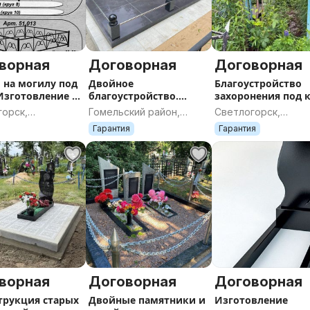
ворная
Договорная
Договорная
 на могилу под
Двойное
Благоустройство
 Изготовление и
благоустройство.
захоронения под 
вка. Любые
Реальные фото ''ДО и
ДО/ПОСЛЕ
горск,
Гомельский район,
Светлогорск,
ы.
ПОСЛЕ''.
ская область
Гомельская область
Гомельская област
Гарантия
Гарантия
ворная
Договорная
Договорная
трукция старых
Двойные памятники и
Изготовление