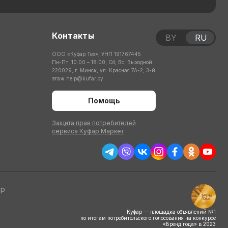
Контакты
BY
RU
ООО «Куфар Тех», УНП 191767445
Пн-Пт: 10:00 – 18:00; Сб, Вс: Выходной
220029, г. Минск, ул. Красная 7А-2, 3-й
этаж
help@kufar.by
Помощь
Защита прав потребителей
сервиса Куфар Маркет
тр
Куфар — площадка объявлений №1
по итогам потребительского голосования на конкурсе
«Бренд года» в 2023