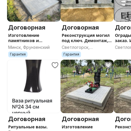
Договорная
Договорная
Дого
Изготовление
Реконструкция могил
Ограды
памятников и
под ключ. Демонтаж,
заказ.
благоустройство
памятник, плитка,
устано
Минск, Фрунзенский
Светлогорск,
Светло
захоронения под ключ.
ограда.
размер
Гомельская область
Гомель
Гарантия
Гарантия
Договорная
Договорная
Дого
Ритуальные вазы.
Изготовление
Реконс