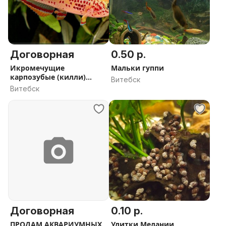
Договорная
0.50 р.
Икромечущие
Мальки гуппи
карпозубые (килли)
Витебск
рыбы
Витебск
Договорная
0.10 р.
ПРОДАМ АКВАРИУМНЫХ
Улитки Мелании