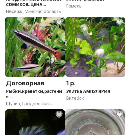
СОМИКОВ..ЦЕНА
Гомель
ДОГОВОРНАЯ...ЗВОН
Несвиж, Минская область
Договорная
1 р.
Рыбки,креветки,растени
Улитка АМПУЛЯРИЯ
я....
Витебск
Щучин, Гродненская
область