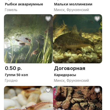
Рыбки аквариумные
Мальки моллинезии
Гомель
Минск, Фрунзенский
0.50 р.
Договорная
Гуппи 50 коп
Каридорасы
Гродно
Минск, Фрунзенский