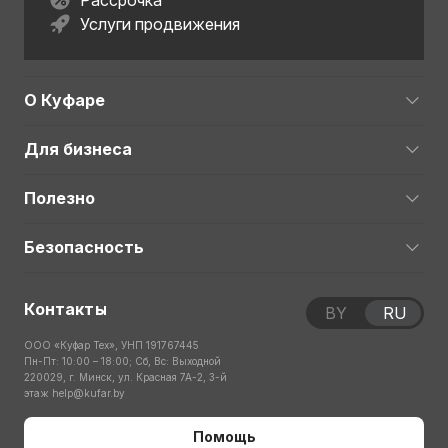
Рассрочка
Услуги продвижения
О Куфаре
Для бизнеса
Полезно
Безопасность
Контакты
BY
RU
ООО «Куфар Тех», УНП 191767445
Пн-Пт: 10:00 – 18:00; Сб, Вс: Выходной
220029, г. Минск, ул. Красная 7А-2, 3-й
этаж
help@kufar.by
Помощь