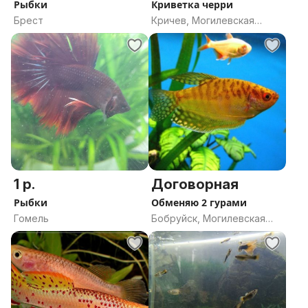
Рыбки
Криветка черри
Брест
Кричев, Могилевская
область
1 р.
Договорная
Рыбки
Обменяю 2 гурами
Гомель
Бобруйск, Могилевская
область