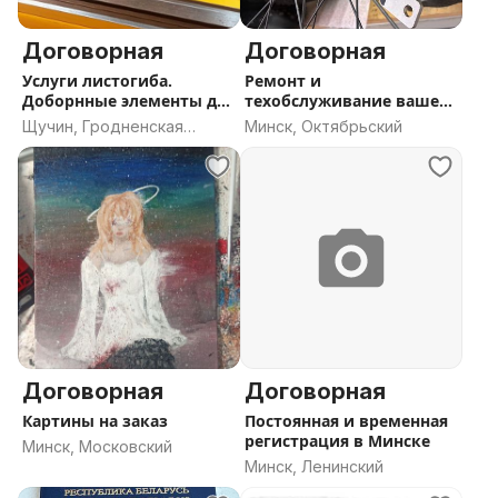
Договорная
Договорная
Услуги листогиба.
Ремонт и
Доборнные элементы для
техобслуживание вашего
кровли
велосипеда
Щучин, Гродненская
Минск, Октябрьский
область
Договорная
Договорная
Картины на заказ
Постоянная и временная
регистрация в Минске
Минск, Московский
Минск, Ленинский