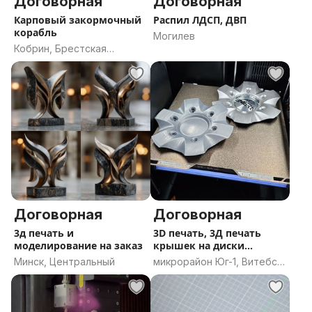
Договорная
Договорная
Карповый закормочный
Распил ЛДСП, ДВП
корабль
Могилев
Кобрин, Брестская
область
Договорная
Договорная
3д печать и
3D печать, 3Д печать
моделирование на заказ
крышек на диски
автомобиля
Минск, Центральный
микрорайон Юг-1, Витебск,
Витебская область