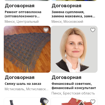
Договорная
Договорная
Ремонт оптоволокна
Замена сцепления,
(оптоволоконного
замена маховика, замена
кабеля) Минск
диска и корзины
Минск, Центральный
Минск, Московский
сцепления, замена
выжимного подшипника
Договорная
Договорная
Свяжу шаль на заказ
Финансовый советник,
финансовый консультант
Мстиславль, Мстиславский
Пинск, Брестская область
район, Могилёвская
область