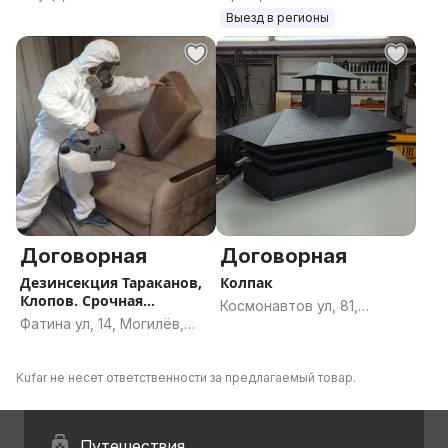
Старые Дороги, Любань
услуги
Выезд в регионы
Договорная
Договорная
Дезинсекция Тараканов,
Колпак
Клопов. Срочная
Космонавтов ул, 81,
обработка
Фатина ул, 14, Могилёв,
Полоцк, Полоцкий район,
Могилёвская область
Витебская область
Kufar не несет ответственности за предлагаемый товар.
Путешествия