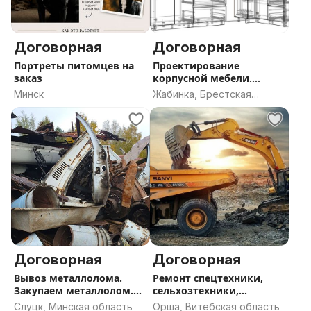
Договорная
Договорная
Портреты питомцев на
Проектирование
заказ
корпусной мебели.
Базис-Мебельщик
Минск
Жабинка, Брестская
область
Договорная
Договорная
Вывоз металлолома.
Ремонт спецтехники,
Закупаем металлолом.
сельхозтехники,
Слуцк, Солигорск,
сварочные работы,
Слуцк, Минская область
Орша, Витебская область