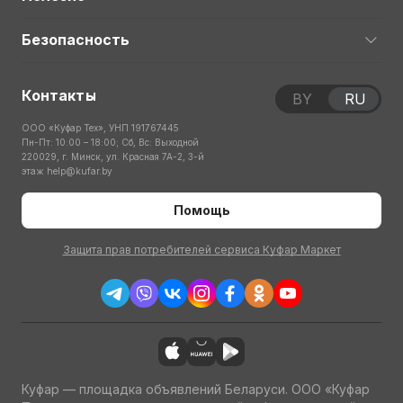
Безопасность
Контакты
BY
RU
ООО «Куфар Тех», УНП 191767445
Пн-Пт: 10:00 – 18:00; Сб, Вс: Выходной
220029, г. Минск, ул. Красная 7А-2, 3-й
этаж
help@kufar.by
Помощь
Защита прав потребителей сервиса Куфар Маркет
Куфар — площадка объявлений Беларуси. ООО «Куфар