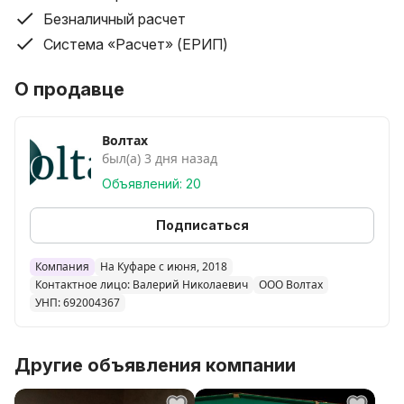
борт, отличные игровые качества, хороший раскат,
Безналичный расчет
обусловленный чёткой геометрией.
Система «Расчет» (ЕРИП)
О продавце
Волтах
был(а) 3 дня назад
Объявлений: 20
Подписаться
Компания
На Куфаре с июня, 2018
Контактное лицо: Валерий Николаевич
ООО Волтах
УНП: 692004367
Другие объявления компании