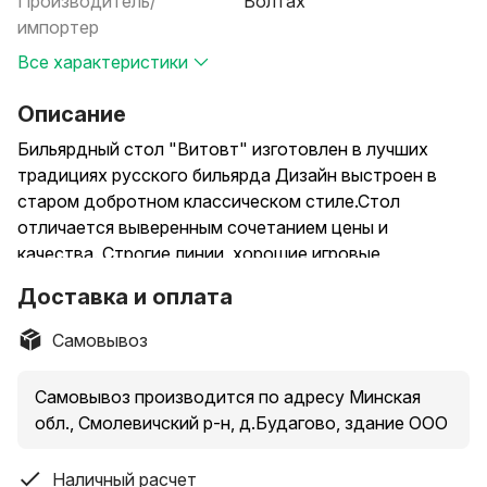
Производитель/
Волтах
импортер
Все характеристики
Описание
Бильярдный стол "Витовт" изготовлен в лучших
традициях русского бильярда Дизайн выстроен в
старом добротном классическом стиле.Стол
отличается выверенным сочетанием цены и
качества. Строгие линии, хорошие игровые
характеристики порадуют как начинающих
Доставка и оплата
бильярдистов, так и опытных игроков.
Для всех бильярдов используется отборная
Самовывоз
древесина, качественные и стойкие отделочные
материалы. Игровое поле: плита ЛДСП.
Самовывоз производится по адресу Минская
Бильярдный стол "Витовт" относится к игровой
обл., Смолевичский р-н, д.Будагово, здание ООО
серии, но обладает многими преимуществами
профессиональных столов: усиленный массивный
Наличный расчет