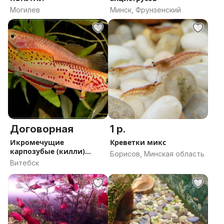
Могилев
Минск, Фрунзенский
Договорная
1 р.
Икромечущие
Креветки микс
карпозубые (килли)
Борисов, Минская область
рыбы
Витебск