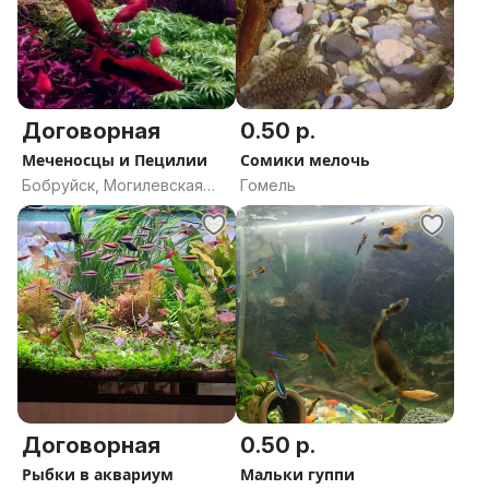
Договорная
0.50 р.
Меченосцы и Пецилии
Сомики мелочь
Бобруйск, Могилевская
Гомель
область
Договорная
0.50 р.
Рыбки в аквариум
Мальки гуппи