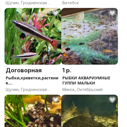
Щучин, Гродненская
Витебск
область
Договорная
1 р.
Рыбки,креветки,растени
РЫБКИ АКВАРИУМНЫЕ
я....
ГУППИ МАЛЬКИ
Щучин, Гродненская
Минск, Октябрьский
область