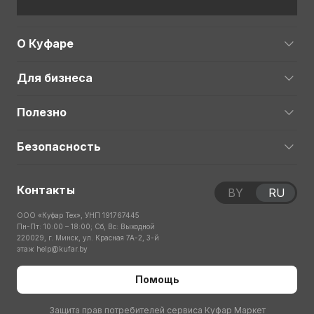
О Куфаре
Для бизнеса
Полезно
Безопасность
Контакты
BY
RU
ООО «Куфар Тех», УНП 191767445
Пн-Пт: 10:00 – 18:00; Сб, Вс: Выходной
220029, г. Минск, ул. Красная 7А-2, 3-й
этаж
help@kufar.by
Помощь
Защита прав потребителей сервиса Куфар Маркет