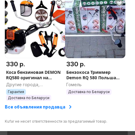
330 р.
330 р.
Коса бензиновая DEMON
Бензокоса Триммер
RQ580 оригинал на
Demon RQ 580 Польша
шлицах Польша
Оригинал
Другие города,
Гомель
триммер бензиновый
Гродненская область
Гарантия
Доставка по Беларуси
бензокоса
Доставка по Беларуси
Все объявления продавца
Kufar не несет ответственности за предлагаемый товар.