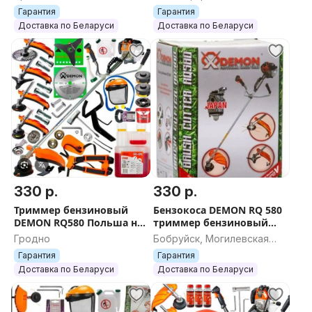
Демон 580енли, триммер бензиновый Демон 580,
область
Гарантия
Гарантия
триммер Демон 580, коса Демон 580, тример Демон
Доставка по Беларуси
Доставка по Беларуси
580, тримир Демон 580, коса бензиновая Демон 580,
мотокоса Демон 580, газонокосилка Демон 580,
Бензокоса, бензотриммер, бензиновый триммер,
триммер бензиновый, триммер
330 р.
330 р.
Триммер бензиновый
Бензокоса DEMON RQ 580
DEMON RQ580 Польша на
триммер бензиновый
шлицах оригинал
мотокоса Польша на
Гродно
Бобруйск, Могилевская
бензокоса мотокоса коса
шлицах
область
Гарантия
Гарантия
бензиновая
Доставка по Беларуси
Доставка по Беларуси