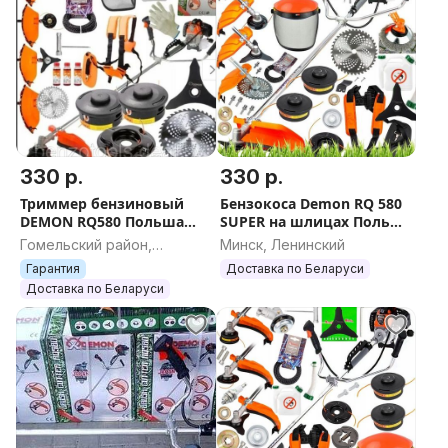
330 р.
330 р.
Триммер бензиновый
Бензокоса Demon RQ 580
DEMON RQ580 Польша
SUPER на шлицах Польша
шлицы
Оригинал Триммер
Гомельский район,
Минск, Ленинский
Гомельская область
Гарантия
Доставка по Беларуси
Доставка по Беларуси