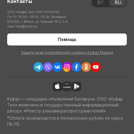
Контакты
BY
RU
ООО «Куфар Тех», УНП 191767445
Пн-Пт: 10:00 – 18:00; Сб, Вс: Выходной
220029, г. Минск, ул. Красная 7А-2, 3-й
этаж
help@kufar.by
Помощь
Защита прав потребителей сервиса Куфар Маркет
Куфар — площадка объявлений Беларуси. ООО «Куфар
Тех» включено в государственный информационный
ресурс «Реестр рекламораспространителей»
*Оплата производится в белорусских рублях по курсу
НБ РБ.