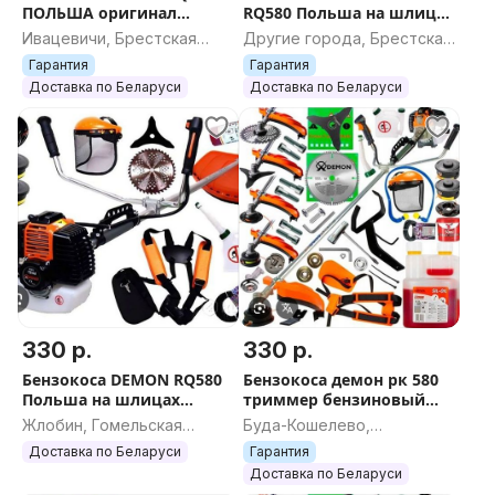
ПОЛЬША оригинал
RQ580 Польша на шлицах
-
шлицы триммер коса
триммер бензиновый
Ивацевичи, Брестская
Другие города, Брестская
Комплектация:
бензиновая
бензокоса
область
область
Гарантия
Гарантия
- Бензиновый триммер
Доставка по Беларуси
Доставка по Беларуси
- 2 катушки с леской;
- 1 катушка паук
- металлический диск фреза на 40 зубов для более
густой травы, сорняков;
- нож трехлепестковый
- комплект ремней рюкзачного типа;
- мерная емкость для приготовления топливной
смеси;
- защитный кожух с отсекателем;
- защитная маска с экраном;
330 р.
330 р.
- набор инструментов для сборки и обслуживания.
Бензокоса DEMON RQ580
Бензокоса демон рк 580
-
Польша на шлицах
триммер бензиновый
Бензокоса Demon RQ 580 имеет мощность 3,8 кВт\
триммер мотокоса коса
Польша оригинал
Жлобин, Гомельская
Буда-Кошелево,
бензиновая
шлицы
5,2 л.с. Это означает, что она обладает достаточной
область
Гомельская область
Доставка по Беларуси
Гарантия
силой и мощностью для эффективной работы с
Доставка по Беларуси