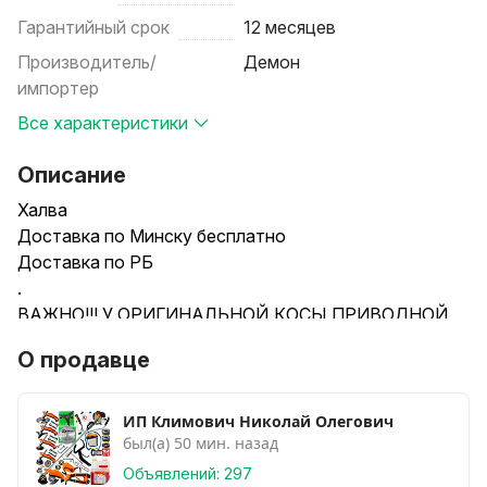
Гарантийный срок
12 месяцев
Производитель/
Демон
импортер
Все характеристики
Описание
Халва
Доставка по Минску бесплатно
Доставка по РБ
.
ВАЖНО!!! У ОРИГИНАЛЬНОЙ КОСЫ ПРИВОДНОЙ
ВАЛ НА ДЕВЯТЬ ШЛИЦОВ ......НЕ КВАДРАТ.
О продавце
МОЖЕТЕ ПРОВЕРИТЬ В СВОЁМ ТРИММЕРЕ,ЕСЛИ У
ВАС БЫЛ ТАКОЙ.
ИП Климович Николай Олегович
был(а) 50 мин. назад
.
.
Объявлений: 297