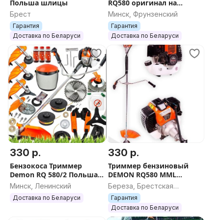
Польша шлицы
RQ580 оригинал на
шлицах триммер
Брест
Минск, Фрунзенский
бензокоса
Гарантия
Гарантия
Доставка по Беларуси
Доставка по Беларуси
330 р.
330 р.
Бензокоса Триммер
Триммер бензиновый
Demon RQ 580/2 Польша
DEMON RQ580 MML
Оригинал
Польша на шлицах
Минск, Ленинский
Береза, Брестская
оригинал
область
Доставка по Беларуси
Гарантия
Доставка по Беларуси