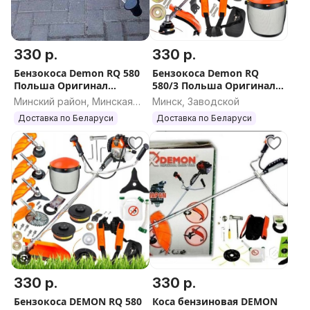
330 р.
330 р.
Бензокоса Demon RQ 580
Бензокоса Demon RQ
Польша Оригинал
580/3 Польша Оригинал
триммер бензиновый
триммер бензиновый
Минский район, Минская
Минск, Заводской
мотокоса
мотокоса
область
Доставка по Беларуси
Доставка по Беларуси
330 р.
330 р.
Бензокоса DEMON RQ 580
Коса бензиновая DEMON