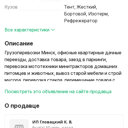
Кузов
Тент, Жесткий,
Бортовой, Изотерм,
Рефрежератор
Все характеристики
Описание
Грузоперевозки Минск, офисные квартирные дачные
переезды, доставка товара, заезд в паркинги,
перевозка мототехники минитракторов домашних
питомцев и животных, вывоз старой мебели и строй
мусора, перевозка стекла, перемещение товара с
таможни,со склада, вывоз старой мебели и строй
Посмотреть это объявление на сайте продавца
мусора, металлалома деревьев сучьев листвы,
расчистка участков, спил дерева, и др.В наличие
О продавце
каблук бус для паркинга бус для переездов бус для
вывоза строй мусора,бус для перевозки стекла с
пирамидой, тент для крупногабаритных грузов и
ИП Гловацкий К. В.
был(а) 50 мин. назад