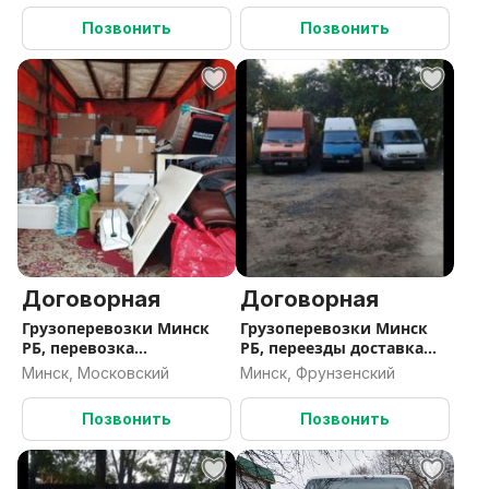
мусора
мусора,заезд в парки
Позвонить
Позвонить
Договорная
Договорная
Грузоперевозки Минск
Грузоперевозки Минск
РБ, перевозка
РБ, переезды доставка
мотохники, вывоз строй
мототехники,заезд в
Минск, Московский
Минск, Фрунзенский
мусора
паркинги, вывоз мусора
Позвонить
Позвонить