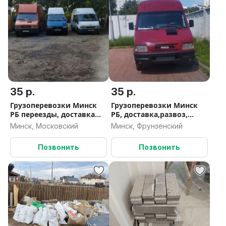
35 р.
35 р.
Грузоперевозки Минск
Грузоперевозки Минск
РБ переезды, доставка
РБ, доставка,развоз,
развоз, вывоз мусора
перемещение груза с
Минск, Московский
Минск, Фрунзенский
таможни и склада, вывоз
строй мусора
Позвонить
Позвонить