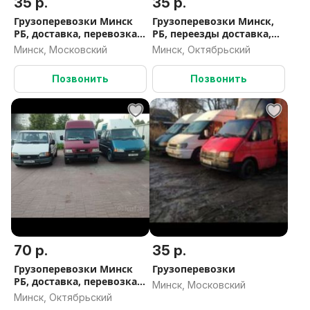
35 р.
35 р.
Грузоперевозки Минск
Грузоперевозки Минск,
РБ, доставка, перевозка
РБ, переезды доставка,
мотохники, заезд в
развоз,вывоз мусора
Минск, Московский
Минск, Октябрьский
паркинги, вывоз мусора
Позвонить
Позвонить
70 р.
35 р.
Грузоперевозки Минск
Грузоперевозки
РБ, доставка, перевозка
Минск, Московский
мотохники,заезд в
Минск, Октябрьский
паркинги, вывоз мусора