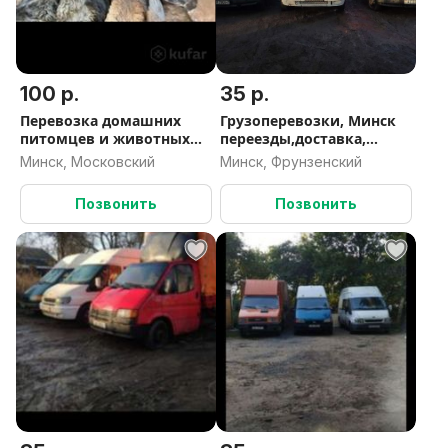
100 р.
35 р.
Перевозка домашних
Грузоперевозки, Минск
питомцев и животных
переезды,доставка,
Минск
грузчики, вывоз хлама,
Минск, Московский
Минск, Фрунзенский
мебели ,строй мусора
Позвонить
Позвонить