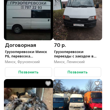
Договорная
70 р.
Грузоперевозки Минск
Грузоперевозки
РБ, перевозка
переезды с заездом в
мотохники,
паркинги и подъземные
Минск, Фрунзенский
Минск, Ленинский
перемещение груза с
гаражи Минск
таможни, склада,вывоз
Позвонить
Позвонить
мусора