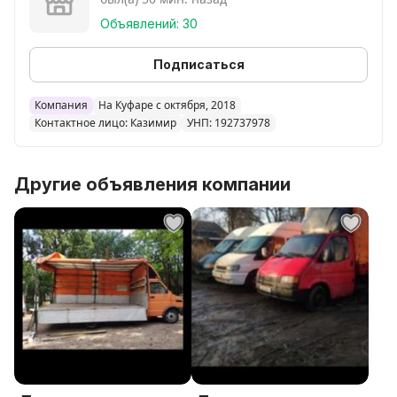
переездов до 5 тонн длинной до 6 метров,20 и 38
м3 Есть грузчик, минимальный заказ от двух часов,
Объявлений: 30
просьба звонить, редко читаю смс куфар.К каждому
заказчику индивидуальный подход С уважением
Подписаться
Казимир сын Витольда
Компания
На Куфаре с октября, 2018
Контактное лицо: Казимир
УНП: 192737978
Другие объявления компании