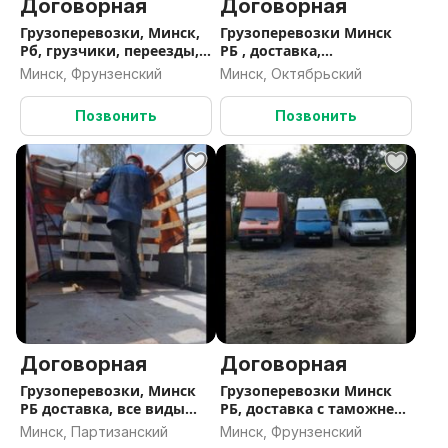
Договорная
Договорная
Грузоперевозки, Минск,
Грузоперевозки Минск
Рб, грузчики, переезды,
РБ , доставка,
развоз по точкам, вывоз
перемещение с
Минск, Фрунзенский
Минск, Октябрьский
строй мусора и хлама
таможней и складов, ,
вывоз строй мусора
Позвонить
Позвонить
Договорная
Договорная
Грузоперевозки, Минск
Грузоперевозки Минск
РБ доставка, все виды
РБ, доставка с таможней
загрузки, перевозка
складов,мотоперевозки,
Минск, Партизанский
Минск, Фрунзенский
мотохники, вывоз
вывоз строй