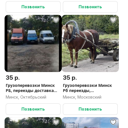
Позвонить
Позвонить
35 р.
35 р.
Грузоперевозки Минск
Грузоперевозки Минск
РБ, переезды доставка
Рб переезды,
развоз, вывоз мусора
мотоэвакутор
Минск, Октябрьский
Минск, Московский
,доставка,переезды,грузч
ики ,вывоз мусора
Позвонить
Позвонить