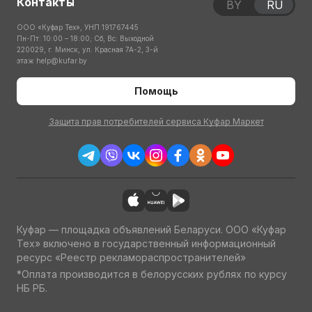
Контакты
BY
RU
ООО «Куфар Тех», УНП 191767445
Пн-Пт: 10:00 – 18:00; Сб, Вс: Выходной
220029, г. Минск, ул. Красная 7А-2, 3-й
этаж
help@kufar.by
Помощь
Защита прав потребителей сервиса Куфар Маркет
Куфар — площадка объявлений Беларуси. ООО «Куфар
Тех» включено в государственный информационный
ресурс «Реестр рекламораспространителей»
*Оплата производится в белорусских рублях по курсу
НБ РБ.