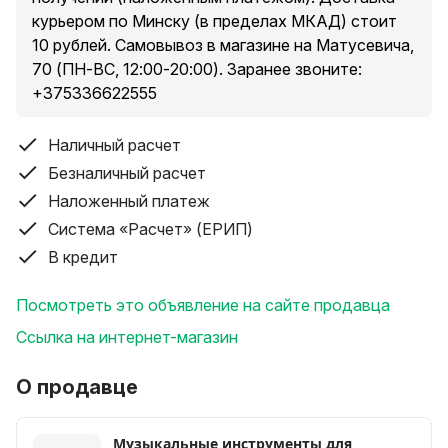
Количество струн: 6
курьером по Минску (в пределах МКАД) стоит
Колковая механика: закрытая
10 рублей. Самовывоз в магазине на Матусевича,
Количество ладов: 20
70 (ПН-ВС, 12:00-20:00). Заранее звоните:
Мензура: 648 мм
+375336622555
Ширина грифа: 43 мм
Анкерный стержень: есть
Покрытие: глянец
Наличный расчет
Масса: 1902 г
Безналичный расчет
Габариты: 1048×396×117 мм
Наложенный платеж
Гарантийный срок: 12 месяцев
Система «Расчет» (ЕРИП)
В кредит
Самовывоз (Матусевича, 70), доставка почтой/
курьером (см. ниже)
Посмотреть это объявление на сайте продавца
Теги: гитара, классическая, акустическая,
Ссылка на интернет-магазин
электроакустическая, электрогитара, 1/2, 3/4, 7/8,
4/4, для начинающих, Fante, Terris, Stagg, Belucci,
О продавце
Elitaro, Stiller, Yamaha, Ямаха, C40, C70, C80, F310,
F370, Cort, Корт, AC100, AC200, AD810, Hohner,
Музыкальные инструменты для