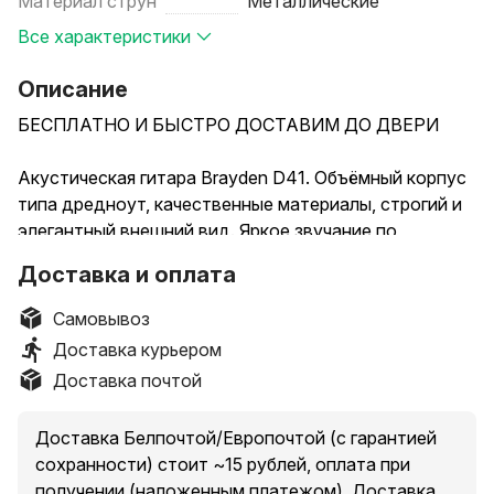
Материал струн
Металлические
Все характеристики
Описание
БЕСПЛАТНО И БЫСТРО ДОСТАВИМ ДО ДВЕРИ
Акустическая гитара Brayden D41. Объёмный корпус
типа дредноут, качественные материалы, строгий и
элегантный внешний вид. Яркое звучание по
доступной цене
Доставка и оплата
Тип: акустическая
Самовывоз
Размер: 4/4 (41 дюйм ≈ 104 см)
Доставка курьером
Форма: дредноут с вырезом
Доставка почтой
Передняя дека: ель
Задняя дека, обечайка: орех
Доставка Белпочтой/Европочтой (с гарантией
Накладка на гриф, бридж: палисандр
сохранности) стоит ~15 рублей, оплата при
Струны: металлические
получении (наложенным платежом). Доставка