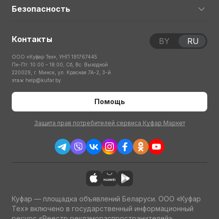
Безопасность
Контакты
BY
RU
ООО «Куфар Тех», УНП 191767445
Пн-Пт: 10:00 – 18:00; Сб, Вс: Выходной
220029, г. Минск, ул. Красная 7А-2, 3-й
этаж
help@kufar.by
Помощь
Защита прав потребителей сервиса Куфар Маркет
Куфар — площадка объявлений Беларуси. ООО «Куфар
Тех» включено в государственный информационный
ресурс «Реестр рекламораспространителей»