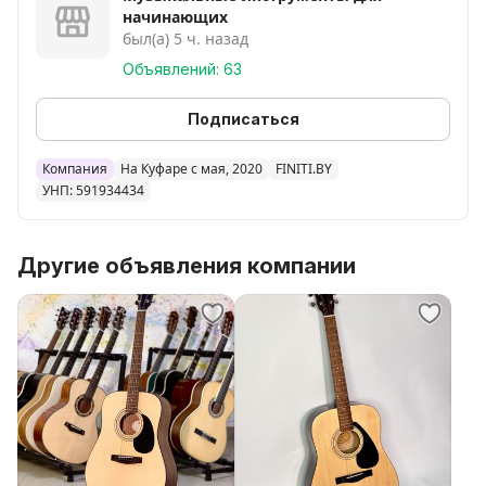
Хохнер, HC06, HC07, Kremona, Кремона, Valencia,
начинающих
Валенсия, LaMancha, Ламанча, Classinata,
был(а) 5 ч. назад
Классината, Sonata, Homage, Randon, Jet, Lag, Flight,
Объявлений: 63
Oscar Schmidt, Baton Rouge, Sigma, Washburn, Ibanez,
Fender, Gibson, Taylor
Подписаться
Компания
На Куфаре с мая, 2020
FINITI.BY
УНП: 591934434
Другие объявления компании