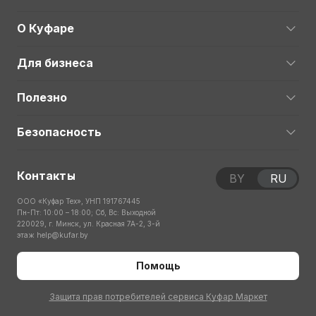
О Куфаре
Для бизнеса
Полезно
Безопасность
Контакты
BY
RU
ООО «Куфар Тех», УНП 191767445
Пн-Пт: 10:00 – 18:00; Сб, Вс: Выходной
220029, г. Минск, ул. Красная 7А-2, 3-й
этаж
help@kufar.by
Помощь
Защита прав потребителей сервиса Куфар Маркет