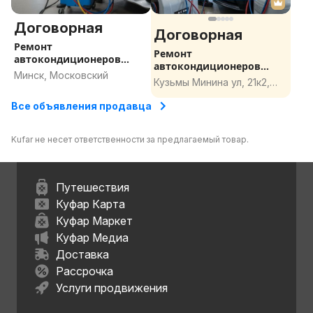
Договорная
Договорная
Ремонт
Ремонт
автокондиционеров
автокондиционеров
Минск, заправка
Минск, Московский
Минск, заправка
Кузьмы Минина ул, 21к2,
кондиционера Минск,
кондиционера Минск,
СТО кондиционеры
Минск
СТО кондиционеры
Все объявления продавца
Минск
Минск
Kufar не несет ответственности за предлагаемый товар.
Путешествия
Куфар Карта
Куфар Маркет
Куфар Медиа
Доставка
Рассрочка
Услуги продвижения