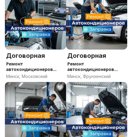
Договорная
Договорная
Ремонт
Ремонт
автокондиционеров
автокондиционеров
Минск, заправка
Минск, заправка
Минск, Московский
Минск, Фрунзенский
кондиционера Минск,
кондиционера Минск,
СТО кондиционеры
СТО кондиционеры
Минск
Минск