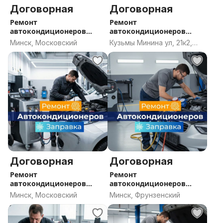
Договорная
Договорная
Ремонт
Ремонт
автокондиционеров
автокондиционеров
Минск, заправка
Минск, заправка
Минск, Московский
Кузьмы Минина ул, 21к2,
кондиционера Минск,
кондиционера Минск,
Минск
СТО кондиционеры
СТО кондиционеры
Минск
Минск
Договорная
Договорная
Ремонт
Ремонт
автокондиционеров
автокондиционеров
Минск, заправка
Минск, заправка
Минск, Московский
Минск, Фрунзенский
кондиционера Минск,
кондиционера Минск,
СТО кондиционеры
СТО кондиционеры
Минск
Минск