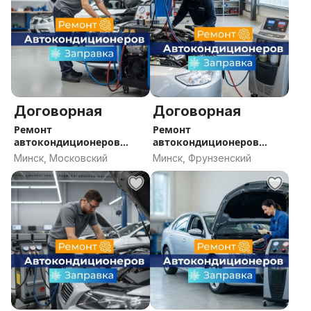
Договорная
Договорная
Ремонт
Ремонт
автокондиционеров
автокондиционеров
Минск, заправка
Минск, заправка
Минск, Московский
Минск, Фрунзенский
кондиционера Минск,
кондиционера Минск,
СТО кондиционеры
СТО кондиционеры
Минск
Минск