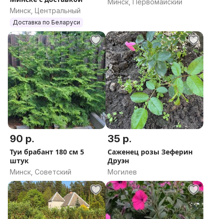
Минск, Первомайский
Минск, Центральный
Доставка по Беларуси
90 р.
35 р.
Туи брабант 180 см 5
Саженец розы Зеферин
штук
Друэн
Минск, Советский
Могилев