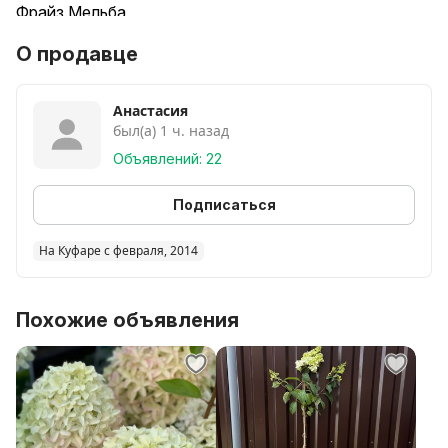
Фрайз Мельба
Полярный Медведь
О продавце
Ванила Фрайз
Самарская Лидия
Анастасия
был(а) 1 ч. назад
Горшок 5 литров - 35 рублей
.
Объявлений: 22
Смотрите другие мои объявления
Подписаться
На Куфаре с февраля, 2014
Похожие объявления