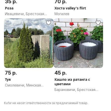
35 р.
70 р.
Роза
Хоста valley's flirt
Ивацевичи, Брестская
Могилев
область
75 р.
45 р.
Туя
Кашпо из ратанга с
цветами
Смолевичи, Минская
Барановичи, Брестская
область
область
Kufar не несет ответственности за предлагаемый товар.