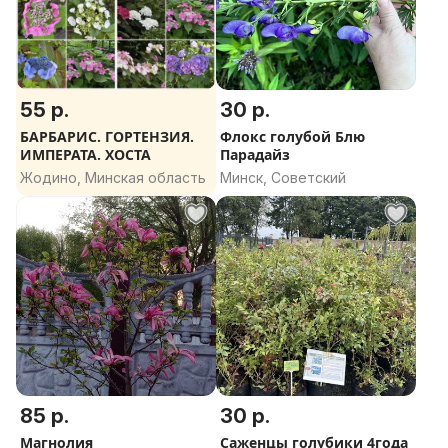
55 р.
30 р.
БАРБАРИС. ГОРТЕНЗИЯ.
Флокс голубой Блю
ИМПЕРАТА. ХОСТА
Парадайз
Жодино, Минская область
Минск, Советский
85 р.
30 р.
Магнолия
Саженцы голубики 4года