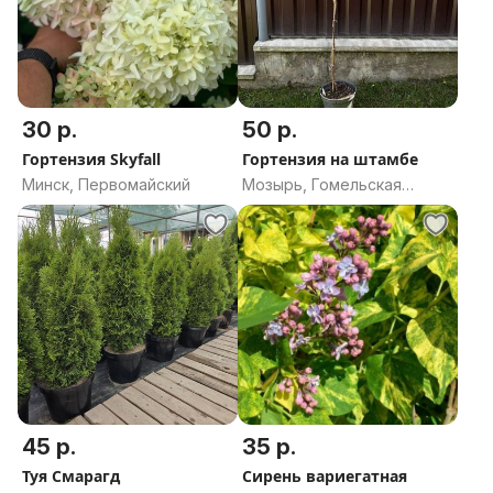
30 р.
50 р.
Гортензия Skyfall
Гортензия на штамбе
Минск, Первомайский
Мозырь, Гомельская
область
45 р.
35 р.
Туя Смарагд
Сирень вариегатная