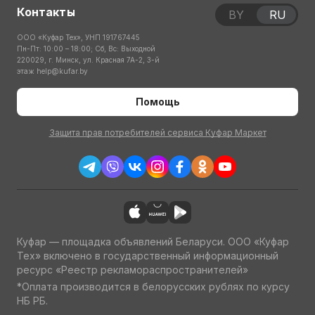
Контакты
BY
RU
ООО «Куфар Тех», УНП 191767445
Пн-Пт: 10:00 – 18:00; Сб, Вс: Выходной
220029, г. Минск, ул. Красная 7А-2, 3-й
этаж
help@kufar.by
Помощь
Защита прав потребителей сервиса Куфар Маркет
Куфар — площадка объявлений Беларуси. ООО «Куфар
Тех» включено в государственный информационный
ресурс «Реестр рекламораспространителей»
*Оплата производится в белорусских рублях по курсу
НБ РБ.