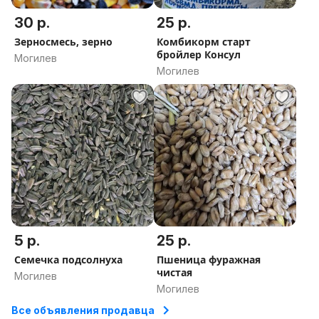
30 р.
25 р.
Зерносмесь, зерно
Комбикорм старт
бройлер Консул
Могилев
Могилев
5 р.
25 р.
Семечка подсолнуха
Пшеница фуражная
чистая
Могилев
Могилев
Все объявления продавца