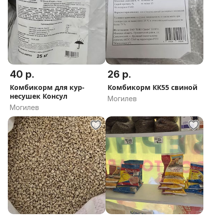
40 р.
26 р.
Комбикорм для кур-
Комбикорм КК55 свиной
несушек Консул
Могилев
Могилев