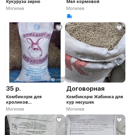
Кукуруза зерно
Мел кормовой
Могилев
Могилев
35 р.
Договорная
Комбикорм для
Комбикорм Жабинка для
кроликов
кур несушек
полнорационный
Могилев
Могилев