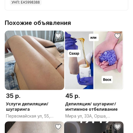
УНП: EA5998388
Похожие объявления
35 р.
45 р.
Услуги депиляции/
Депиляция/ шугаринг/
шугаринга
интимное отбеливание
Первомайская ул, 55,
Мира ул, 33А, Орша,
Пинск, Брестская область
Оршанский район,
Витебская область