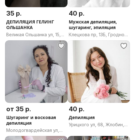
35 р.
40 р.
ДЕПИЛЯЦИЯ ГЕЛИНГ
Мужская депиляция,
ОЛЬШАНКА
шугаринг, эпиляция
Великая Ольшанка ул, 15,
Клецкова пр, 13Б, Гродно,
Гродно, Гродненская
Гродненская область
область
от 35 р.
40 р.
Шугаринг и восковая
Депиляция
депиляция
Урицкого ул, 68, Жлобин,
Молодогвардейская ул,
Жлобинский район,
14к1, Брест, Брестская
Гомельская область