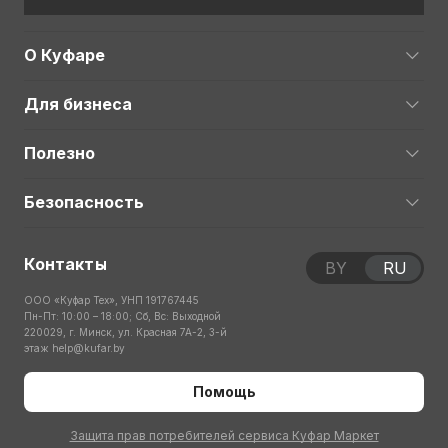
О Куфаре
Для бизнеса
Полезно
Безопасность
Контакты
BY
RU
ООО «Куфар Тех», УНП 191767445
Пн-Пт: 10:00 – 18:00; Сб, Вс: Выходной
220029, г. Минск, ул. Красная 7А-2, 3-й
этаж
help@kufar.by
Помощь
Защита прав потребителей сервиса Куфар Маркет