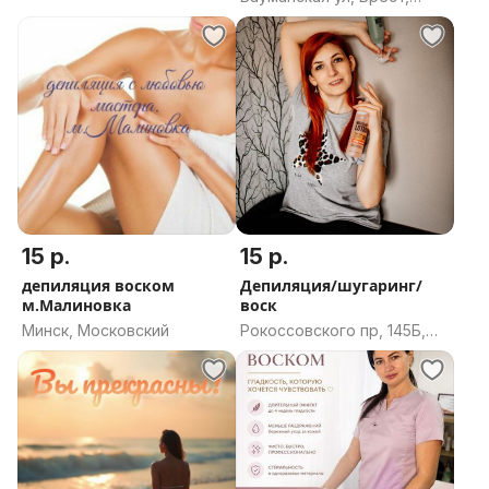
Брестская область
область
15 р.
15 р.
депиляция воском
Депиляция/шугаринг/
м.Малиновка
воск
Минск, Московский
Рокоссовского пр, 145Б,
Минск