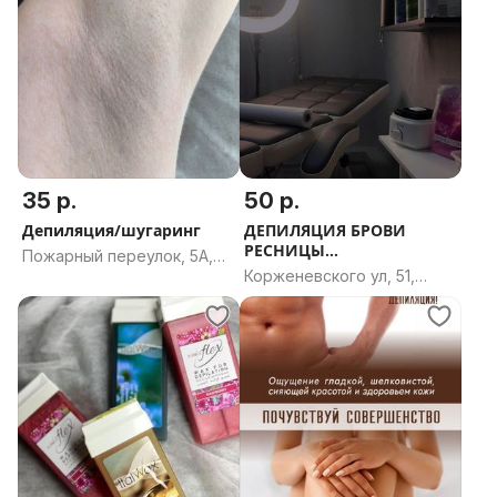
35 р.
50 р.
Депиляция/шугаринг
ДЕПИЛЯЦИЯ БРОВИ
РЕСНИЦЫ
Пожарный переулок, 5А,
Корженевского, 51
Корженевского ул, 51,
Могилёв, Могилёвская
Минск
область