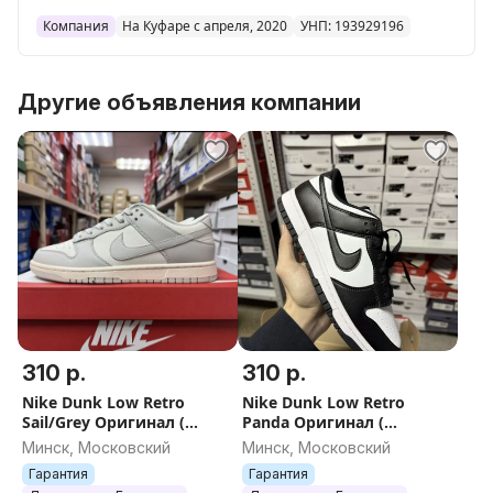
41eu~320
Компания
На Куфаре с апреля, 2020
УНП: 193929196
42eu~330
Другие объявления компании
43eu~330
44eu~340
45eu~340
46eu~310
310 р.
310 р.
Nike Dunk Low Retro
Nike Dunk Low Retro
Sail/Grey Оригинал (
Panda Оригинал (
Кроссовки мужские /
Кроссовки мужские /
Минск, Московский
Минск, Московский
женские )
женские )
Гарантия
Гарантия