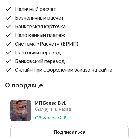
Фото пар можно посмотреть в описание, а также
Наличный расчет
пример бирок ( так же отправлю бирки/фото по
Безналичный расчет
запросу именно Вашей будущей пары )
Банковская карточка
Наложенный платеж
ЛЮБЫЕ ПРОВЕРКИ, ЛЕГИ ЧЕК, СТРОГО ОРИГИНАЛ
Система «Расчет» (ЕРИП)
Почтовый перевод
ДОСТАВКА ПО ВСЕЙ РБ ЕВРО/БЕЛ
НАЛОЖЕННЫЙ ПЛАТЕЖ С ОСМОТРОМ ТОВАРА
Банковский перевод
Онлайн при оформлении заказа на сайте
СМОТРИТЕ МОИ ОТЗЫВЫ, ПОМОГАЕТ
ОРИЕНТИРОВАТЬСЯ B КАЧЕСТВЕ ТОВАРА /
О продавце
ГАРАНТИИ И НАДЕЖНОСТИ
ИП Боева В.И.
Помогу подобрать под вас размер
был(а) 4 ч. назад
Так же возврат, если размер не подошёл
Объявлений: 8
40eu~340
Подписаться