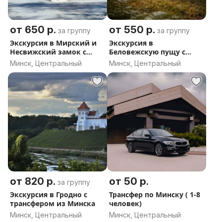
вас вовремя и с комфортом.
от 650 р.
от 550 р.
за группу
за группу
А на локации вас встречает отдельный
Экскурсия в Мирский и
Экскурсия в
профессиональный гид — человек, который по-
Несвижский замок с
Беловежскую пущу с
настоящему знает и любит это место. Никаких
трансфером из Минска
трансфером из Минска
Минск, Центральный
Минск, Центральный
скучных лекций! Только живые истории, легенды,
тайны и ответы на любые вопросы.
Индивидуальный подход
Хотите задержаться в понравившемся месте?
Мечтаете об обеде в аутентичной корчме с
драниками и налистниками? Нужно сделать
остановку у озера для фото? Без проблем! Мы
подстроим маршрут под ваши желания.
от 820 р.
от 50 р.
за группу
Экскурсия в Гродно с
Трансфер по Минску ( 1-8
Забронируйте экскурсию прямо сейчас — и откройте
трансфером из Минска
человек)
Беларусь по-настоящему!
Минск, Центральный
Минск, Центральный