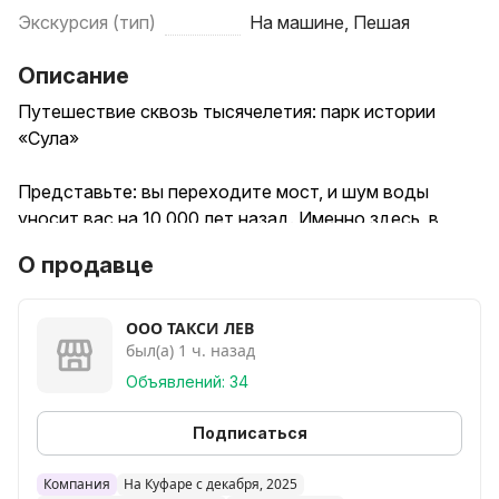
Экскурсия (тип)
На машине, Пешая
Описание
Путешествие сквозь тысячелетия: парк истории
«Сула»
Представьте: вы переходите мост, и шум воды
уносит вас на 10 000 лет назад. Именно здесь, в
парке «Сула», время перестаёт иметь значение. Это
О продавце
не просто музей под открытым небом — это
настоящая машина времени, которая проведёт вас
через все ключевые эпохи истории Беларуси.
ООО ТАКСИ ЛЕВ
был(а) 1 ч. назад
Вас ждёт уникальный маршрут по «спирали
Объявлений: 34
времени». Вы начнёте с эпохи мезолита — увидите
загадочный кромлех «Врата всех звёзд», древнее
Подписаться
капище и стоянку первобытного человека с
настоящим жилищем из шкур. Говорят, что «Вещий
Компания
На Куфаре с декабря, 2025