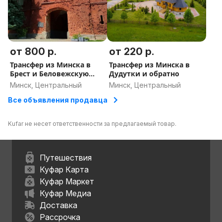
от 800 р.
от 220 р.
Трансфер из Минска в
Трансфер из Минска в
Брест и Беловежскую
Дудутки и обратно
пущу и обратно
Минск, Центральный
Минск, Центральный
Все объявления продавца
Kufar не несет ответственности за предлагаемый товар.
Путешествия
Куфар Карта
Куфар Маркет
Куфар Медиа
Доставка
Рассрочка