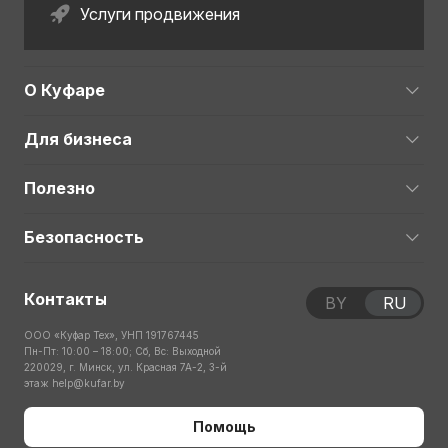
Услуги продвижения
О Куфаре
Для бизнеса
Полезно
Безопасность
Контакты
BY
RU
ООО «Куфар Тех», УНП 191767445
Пн-Пт: 10:00 – 18:00; Сб, Вс: Выходной
220029, г. Минск, ул. Красная 7А-2, 3-й
этаж
help@kufar.by
Помощь