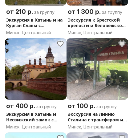
На чём поедем:
от 210 р.
от 1 300 р.
за группу
за группу
Наши экскурсии начинаются с комфорта. Мы
Экскурсия в Хатынь и на
Экскурсия к Брестской
забираем вас из любой точки Минска (отель,
Курган Славы с
крепости и Беловежской
аэропорт, вокзал, квартира) на современных,
трансфером из Минска
пуще с трансфером из
Минск, Центральный
Минск, Центральный
Минска
ухоженных автомобилях с профессиональными
водителями.
Для любой компании найдётся подходящий
транспорт:
Для 1-4 человек: Просторные седаны Geely E5,
Volkswagen Passat или Škoda Octavia. Идеальная
тишина в салоне, плавность хода и достаточно
места для багажа.
от 400 р.
от 100 р.
за группу
за группу
Экскурсия в Хатынь и
Экскурсия на Линию
Для 5-8 человек: Вместительные минивэны
Несвижский замок с
Сталина с трансфером из
трансфером из Минска
Минска
Volkswagen Caddy, Citroën SpaceTourer или Toyota
Минск, Центральный
Минск, Центральный
ProAce Verso. Каждому пассажиру — удобное