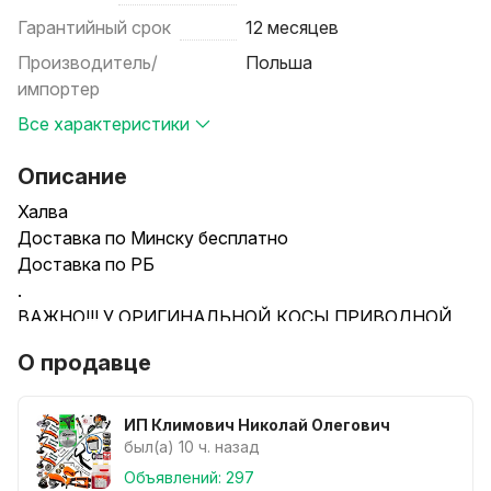
Гарантийный срок
12 месяцев
Производитель/
Польша
импортер
Все характеристики
Описание
Халва
Доставка по Минску бесплатно
Доставка по РБ
.
ВАЖНО!!! У ОРИГИНАЛЬНОЙ КОСЫ ПРИВОДНОЙ
ВАЛ НА ДЕВЯТЬ ШЛИЦОВ ......НЕ КВАДРАТ.
О продавце
МОЖЕТЕ ПРОВЕРИТЬ В СВОЁМ ТРИММЕРЕ,ЕСЛИ У
ВАС БЫЛ ТАКОЙ.
ИП Климович Николай Олегович
У нас также имеются дополнительные товары,
был(а) 10 ч. назад
которые могут быть использованы с мотокосами.
Объявлений: 297