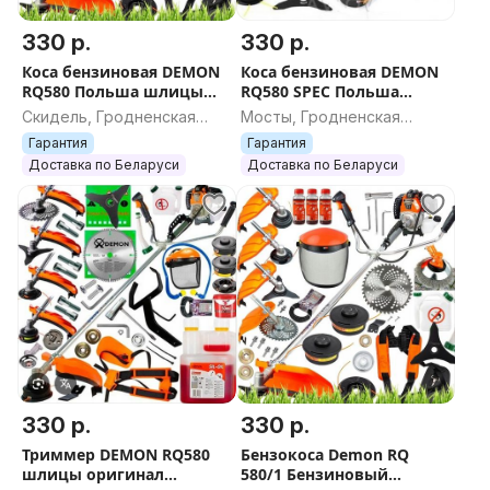
330 р.
330 р.
Коса бензиновая DEMON
Коса бензиновая DEMON
RQ580 Польша шлицы
RQ580 SPEC Польша
бензокоса триммер
оригинал шлицы
Скидель, Гродненская
Мосты, Гродненская
бензиновый
триммер бензокоса
область
область
Гарантия
Гарантия
Доставка по Беларуси
Доставка по Беларуси
330 р.
330 р.
Триммер DEMON RQ580
Бензокоса Demon RQ
шлицы оригинал
580/1 Бензиновый