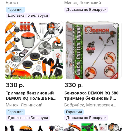
Польша
триммер Польша
Брест
Минск, Ленинский
Оригинал
Гарантия
Доставка по Беларуси
Доставка по Беларуси
330 р.
330 р.
Триммер бензиновый
Бензокоса DEMON RQ 580
DEMON RQ Польша на
триммер бензиновый
шлицах оригинал
мотокоса Польша на
Минск, Ленинский
Бобруйск, Могилевская
бензокоса мотокоса коса
шлицах
область
Гарантия
Гарантия
бензиновая
Доставка по Беларуси
Доставка по Беларуси