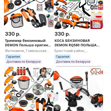
330 р.
330 р.
Триммер бензиновый
КОСА БЕНЗИНОВАЯ
DEMON Польша оригинал
DEMON RQ580 ПОЛЬША
шлицы бензокоса
ШЛИЦЫ ОРИГИНАЛ
Житковичи, Гомельская
Брестский район,
область
Брестская область
Гарантия
Гарантия
Доставка по Беларуси
Доставка по Беларуси