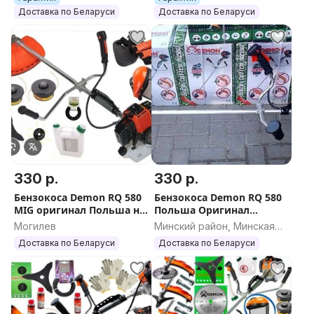
580, тримир Демон 580, коса бензиновая Демон 580,
Доставка по Беларуси
Доставка по Беларуси
мотокоса Демон 580, газонокосилка Демон 580,
Бензокоса, бензотриммер, бензиновый триммер,
триммер бензиновый, триммер, коса, тример, тримир,
коса бензиновая, мотокоса, газонокосилка
330 р.
330 р.
Бензокоса Demon RQ 580
Бензокоса Demon RQ 580
MIG оригинал Польша на
Польша Оригинал
шлицах мотокоса
триммер бензиновый
Могилев
Минский район, Минская
триммер бензиновый
мотокоса
область
Доставка по Беларуси
Доставка по Беларуси