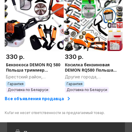
330 р.
330 р.
Бензокоса DEMON RQ 580
Косилка бензиновая
Польша триммер
DEMON RQ580 Польша
бензиновый
шлицы оригинал
Брестский район,
Другие города,
бензокоса
Брестская область
Гомельская область
Гарантия
Гарантия
Доставка по Беларуси
Доставка по Беларуси
Все объявления продавца
Kufar не несет ответственности за предлагаемый товар.