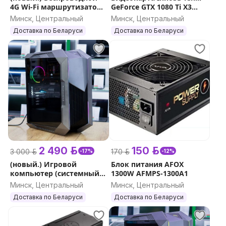
4G Wi-Fi маршрутизатор
GeForce GTX 1080 Ti X3
(роутер) TP-Link TL-MR150
11GB GDDR5X (C108T3C-
Минск, Центральный
Минск, Центральный
1SDN-Q6MNX)
Доставка по Беларуси
Доставка по Беларуси
2 490 р.
150 р.
3 000 р.
170 р.
-17%
-12%
(новый.) Игровой
Блок питания AFOX
компьютер (системный
1300W AFMPS-1300A1
блок) Machenike Stars-V
Минск, Центральный
Минск, Центральный
V45R36D4w (i5-13400, RTX
Доставка по Беларуси
Доставка по Беларуси
3060 12GB, ОЗ