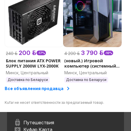
200 р.
3 790 р.
240 р.
4 200 р.
-17%
-10%
Блок питания ATX POWER
(новый.) Игровой
SUPPLY 2000W LYX-2000K
компьютер (системный
блок) Machenike Stars-V
Минск, Центральный
Минск, Центральный
(i7-14700KF, RTX 3060 12GB,
Доставка по Беларуси
Доставка по Беларуси
ОЗУ 16GB,
Все объявления продавца
Kufar не несет ответственности за предлагаемый товар.
Путешествия
Куфар Карта