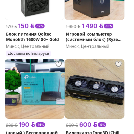
150 р.
1 490 р.
170 р.
1 650 р.
-12%
-10%
Блок питания Qoltec
Игровой компьютер
Monolith 1600W 80+ Gold
(системный блок) (Ryzen
5 3600, GTX 1650 4GB, ОЗУ
Минск, Центральный
Минск, Центральный
32GB, SSD+HDD
Доставка по Беларуси
256+1000GB)
190 р.
600 р.
220 р.
660 р.
-14%
-9%
(новый.) Беспроводной
Видеокарта Inno3D iChill