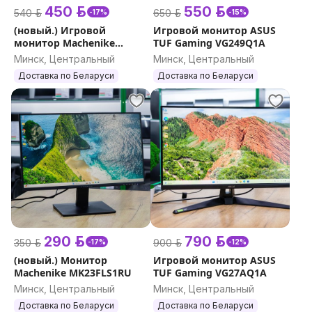
450 р.
550 р.
540 р.
650 р.
-17%
-15%
(новый.) Игровой
Игровой монитор ASUS
монитор Machenike
TUF Gaming VG249Q1A
MK27FG165S1RU
Минск, Центральный
Минск, Центральный
Доставка по Беларуси
Доставка по Беларуси
290 р.
790 р.
350 р.
900 р.
-17%
-12%
(новый.) Монитор
Игровой монитор ASUS
Machenike MK23FLS1RU
TUF Gaming VG27AQ1A
Минск, Центральный
Минск, Центральный
Доставка по Беларуси
Доставка по Беларуси