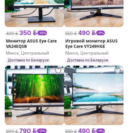
350 р.
490 р.
400 р.
550 р.
-13%
-11%
Монитор ASUS Eye Care
Игровой монитор ASUS
VA24EQSB
Eye Care VY249HGE
Минск, Центральный
Минск, Центральный
Доставка по Беларуси
Доставка по Беларуси
790 р.
490 р.
900 р.
550 р.
-12%
-11%