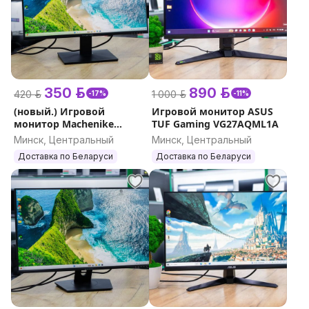
350 р.
890 р.
420 р.
1 000 р.
-17%
-11%
(новый.) Игровой
Игровой монитор ASUS
монитор Machenike
TUF Gaming VG27AQML1A
MK23FG165A2RU
Минск, Центральный
Минск, Центральный
Доставка по Беларуси
Доставка по Беларуси