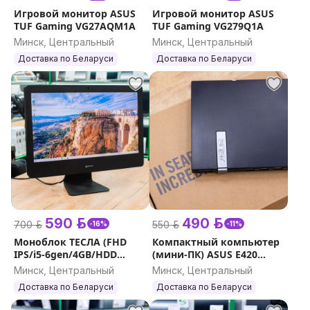
Игровой монитор ASUS
Игровой монитор ASUS
TUF Gaming VG27AQM1A
TUF Gaming VG279Q1A
Минск, Центральный
Минск, Центральный
Доставка по Беларуси
Доставка по Беларуси
590 р.
490 р.
700 р.
550 р.
-16%
-11%
Моноблок ТЕСЛА (FHD
Компактный компьютер
IPS/i5-6gen/4GB/HDD
(мини-ПК) ASUS E420
500GB)
(Celeron 3865U, Intel HD
Минск, Центральный
Минск, Центральный
Graphics 610, ОЗУ 4GB, SSD
Доставка по Беларуси
Доставка по Беларуси
128GB)