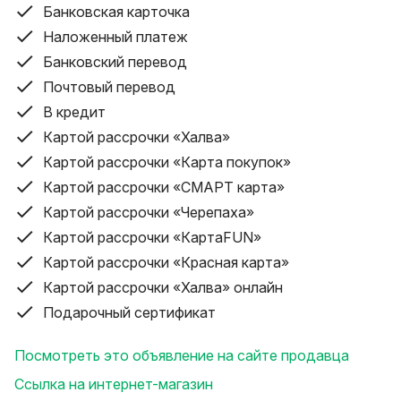
Банковская карточка
· Официальная гарантия до 12 месяцев. 30 дней
Наложенный платеж
стандартная гарантия. 14 дней возврат/обмен.
· Доставка по Минску, РБ. Почта, Европочта, Курьер.
Банковский перевод
· Наличный и безналичный расчёт. Работаем с
Почтовый перевод
юридическими лицами и ИП (БЕЗНАЛ)
В кредит
· Рассрочка, кредит: Магнит, Халва, Черепаха, Карта
Картой рассрочки «Халва»
покупок, Карта FUN, SMART карта, Приорбанк.
Картой рассрочки «Карта покупок»
· Принимем в зачёт (Трейд-ин/Trade in), выкупим
Картой рассрочки «СМАРТ карта»
(ВЫКУП) Ваш ноутбук, телефон, смартфон, монитор,
компьютер.
Картой рассрочки «Черепаха»
· Мы находися: Минск, пр-т. Независимости, 94 (ст.
Картой рассрочки «КартаFUN»
метро Московская), ежедневно 9:00 до 21:00.
Картой рассрочки «Красная карта»
Картой рассрочки «Халва» онлайн
Подарочный сертификат
Посмотреть это объявление на сайте продавца
Ссылка на интернет-магазин