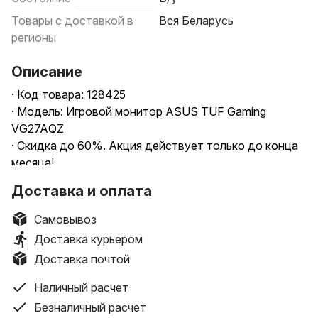
Товары с доставкой в
Вся Беларусь
регионы
Описание
· Код товара: 128425
· Модель: Игровой монитор ASUS TUF Gaming
VG27AQZ
· Скидка до 60%. Акция действует только до конца
месяца!
· Ещё больше предложений на сайте 100NOUT.BY
Доставка и оплата
· При заказе через корзину сайта - подарок!
· Характеристики: 27", 2560x1440, 16:9, IPS, 165 Гц,
Самовывоз
яркость 350 нит, HDR10, динамики,
Доставка курьером
HDMI+DisplayPort, регулировка высоты, портретный
Доставка почтой
режим
· Недостатки: Не обнаружено
Наличный расчет
· Комплектация: Коробка, блок питания, кабель HDMI,
Безналичный расчет
кабель Display Port