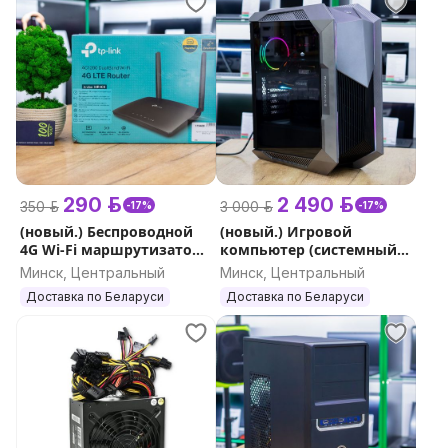
290 р.
2 490 р.
350 р.
3 000 р.
-17%
-17%
(новый.) Беспроводной
(новый.) Игровой
4G Wi-Fi маршрутизатор
компьютер (системный
(роутер) TP-Link Archer
блок) Machenike Stars-V
Минск, Центральный
Минск, Центральный
MR400 V4.20
V45R36D4w (i5-13400, RTX
Доставка по Беларуси
Доставка по Беларуси
3060 12GB, ОЗ