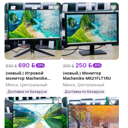
690 р.
250 р.
830 р.
300 р.
-17%
-17%
(новый.) Игровой
(новый.) Монитор
монитор Machenike
Machenike MK21FLT1RU
MK27QG170S2RU
Минск, Центральный
Минск, Центральный
Доставка по Беларуси
Доставка по Беларуси